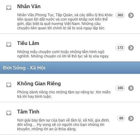
Nhân Văn
Nhân Văn,Phong Tục, Tập Quán, và các điều lý thú khác
302
liên quan tới đất nước và con người khắp nơi trên thế
giới, đặc biệt là quê hương Việt Nam. Những câu
chuyện liên quan tới chính trị sẽ bị xoá ngay lập tức.
Tiếu Lâm
172
Những mẩu chuyện cười hoặc những tấm hình ngộ
nghĩnh. Những chuyện có lời lẽ thô tục sẽ bị xóa ngay.
Đời Sống - Xã Hội
Không Gian Riêng
165
Phòng dành riêng cho những tâm sự riêng tư. Xin miễn
trả lời hay bình luận.
Tâm Tình
69
Nơi giải bày tâm sự của bạn về tâm lý, xã hội, gia đình,
đời sống.... Hy vọng sẽ có người cho bạn những lời
khuyên, những lời an ủi thỏa đáng.