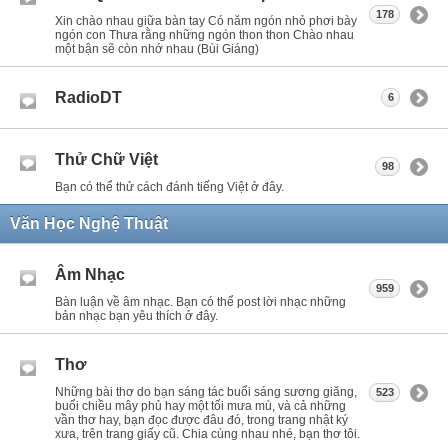
178
Xin chào nhau giữa bàn tay Có năm ngón nhỏ phơi bày
ngón con Thưa rằng những ngón thon thon Chào nhau
một bận sẽ còn nhớ nhau (Bùi Giáng)
RadioDT
6
Thử Chữ Việt
98
Bạn có thể thử cách đánh tiếng Việt ở đây.
Văn Học Nghệ Thuật
Âm Nhạc
959
Bàn luận về âm nhạc. Bạn có thể post lời nhạc những
bản nhạc bạn yêu thích ở đây.
Thơ
Những bài thơ do bạn sáng tác buổi sáng sương giăng,
523
buổi chiều mây phủ hay một tối mưa mù, và cả những
vần thơ hay, bạn đọc được đâu đó, trong trang nhật ký
xưa, trên trang giấy cũ. Chia cùng nhau nhé, bạn thơ tôi.