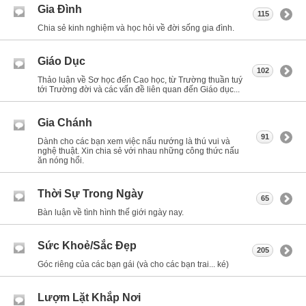
Gia Đình
115
Chia sẻ kinh nghiệm và học hỏi về đời sống gia đình.
Giáo Dục
102
Thảo luận về Sơ học đến Cao học, từ Trường thuần tuý
tới Trường đời và các vấn đề liên quan đến Giáo dục...
Gia Chánh
91
Dành cho các bạn xem việc nấu nướng là thú vui và
nghệ thuật. Xin chia sẻ với nhau những công thức nấu
ăn nóng hổi.
Thời Sự Trong Ngày
65
Bàn luận về tình hình thế giới ngày nay.
Sức Khoẻ/Sắc Đẹp
205
Góc riêng của các bạn gái (và cho các bạn trai... ké)
Lượm Lặt Khắp Nơi