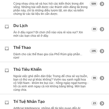
Cùng nhau chia sẻ và học hỏi các kiến thức trong đời
509
sống. Những bài viết được các thành viên đăng tải trong
phần này, chỉ là những điều lượm lặt, xin đọc và kiểm
chứng từ các tài liệu tin cẩn được.
Du Lịch
89
Ăn ở đâu ngon? Đi chơi chỗ nào vừa rẻ vừa vui? Xin
mời các bạn chia sẻ ở đây.
Thể Thao
195
Dành cho các thể thao gia của Phố Rùm góp phần...
rùm!
Thú Tiêu Khiển
Ngoài việc ghé diễn đàn Đặc Trưng để chia sẻ vui buồn,
99
bạn có thú vui gì khác không? Vườn rau xanh ngắt hoa
cỏ Việt Nam - khóm tre bụi cúc - hồng ngào ngạt hương -
hồ cá xinh xinh ngay cả nói không bằng tiếng. Mời bạn
cùng chia.
Trí Tuệ Nhân Tạo
23
Artificial Intelligence, những đề tài liên quan đến AI