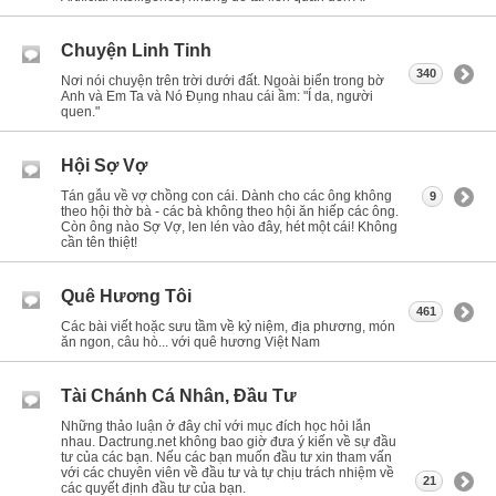
Chuyện Linh Tinh
340
Nơi nói chuyện trên trời dưới đất. Ngoài biển trong bờ
Anh và Em Ta và Nó Đụng nhau cái ầm: "Í da, người
quen."
Hội Sợ Vợ
Tán gẫu về vợ chồng con cái. Dành cho các ông không
9
theo hội thờ bà - các bà không theo hội ăn hiếp các ông.
Còn ông nào Sợ Vợ, len lén vào đây, hét một cái! Không
cần tên thiệt!
Quê Hương Tôi
461
Các bài viết hoặc sưu tầm về kỷ niệm, địa phương, món
ăn ngon, câu hò... với quê hương Việt Nam
Tài Chánh Cá Nhân, Đầu Tư
Những thảo luận ở đây chỉ với mục đích học hỏi lẫn
nhau. Dactrung.net không bao giờ đưa ý kiến về sự đầu
tư của các bạn. Nếu các bạn muốn đầu tư xin tham vấn
với các chuyên viên về đầu tư và tự chịu trách nhiệm về
21
các quyết định đầu tư của bạn.