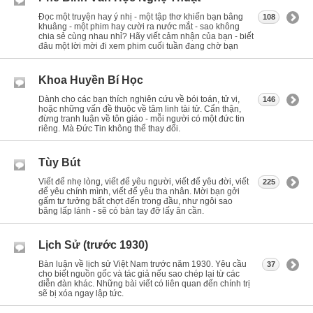
Đọc một truyện hay ý nhị - một tập thơ khiến bạn bâng
108
khuâng - một phim hay cười ra nước mắt - sao không
chia sẻ cùng nhau nhỉ? Hãy viết cảm nhận của bạn - biết
đâu một lời mời đi xem phim cuối tuần đang chờ bạn
Khoa Huyền Bí Học
Dành cho các bạn thích nghiên cứu về bói toán, tử vi,
146
hoặc những vấn đề thuộc về tâm linh tài tử. Cẩn thận,
đừng tranh luận về tôn giáo - mỗi người có một đức tin
riêng. Mà Đức Tin không thể thay đổi.
Tùy Bút
Viết để nhẹ lòng, viết để yêu người, viết để yêu đời, viết
225
để yêu chính mình, viết để yêu tha nhân. Mời bạn gởi
gấm tư tưởng bất chợt đến trong đầu, như ngôi sao
băng lấp lánh - sẽ có bàn tay đỡ lấy ân cần.
Lịch Sử (trước 1930)
Bàn luận về lịch sử Việt Nam trước năm 1930. Yêu cầu
37
cho biết nguồn gốc và tác giả nếu sao chép lại từ các
diễn đàn khác. Những bài viết có liên quan đến chính trị
sẽ bị xóa ngay lập tức.