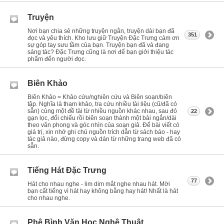
Truyện
Nơi bạn chia sẻ những truyện ngắn, truyện dài bạn đã
351
đọc và yêu thích. Kho lưu giữ Truyện Đặc Trưng cám ơn
sự góp tay sưu tầm của bạn. Truyện bạn đã và đang
sáng tác? Đặc Trưng cũng là nơi để bạn giới thiệu tác
phẩm đến người đọc.
Biên Khảo
Biên Khảo = Khảo cứu/nghiên cứu và Biên soạn/biên
tập. Nghĩa là tham khảo, tra cứu nhiều tài liệu (cũ/đã có
sẵn) cùng một đề tài từ nhiều nguồn khác nhau, sau đó
22
gạn lọc, đối chiếu rồi biên soạn thành một bài ngắn/dài
theo văn phong và góc nhìn của soạn giả. Để bài viết có
giá trị, xin nhớ ghi chú nguồn trích dẫn từ sách báo - hay
tác giả nào, đừng copy và dán từ những trang web đã có
sẵn.
Tiếng Hát Đặc Trưng
77
Hát cho nhau nghe - lim dim mắt nghe nhau hát. Mời
bạn cất tiếng vì hát hay không bằng hay hát! Nhất là hát
cho nhau nghe.
Phê Bình Văn Học Nghệ Thuật