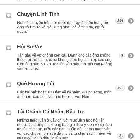
Chuyện Linh Tinh
340
Nơi nói chuyện trên trời dưới đất. Ngoài biển trong bờ
Anh và Em Ta và Nó Đụng nhau cái ầm: "Í da, người
quen."
Hội Sợ Vợ
Tán gẫu về vợ chồng con cái. Dành cho các ông không
9
theo hội thờ bà - các bà không theo hội ăn hiếp các ông.
Còn ông nào Sợ Vợ, len lén vào đây, hét một cái! Không
cần tên thiệt!
Quê Hương Tôi
461
Các bài viết hoặc sưu tầm về kỷ niệm, địa phương, món
ăn ngon, câu hò... với quê hương Việt Nam
Tài Chánh Cá Nhân, Đầu Tư
Những thảo luận ở đây chỉ với mục đích học hỏi lẫn
nhau. Dactrung.net không bao giờ đưa ý kiến về sự đầu
tư của các bạn. Nếu các bạn muốn đầu tư xin tham vấn
với các chuyên viên về đầu tư và tự chịu trách nhiệm về
21
các quyết định đầu tư của bạn.