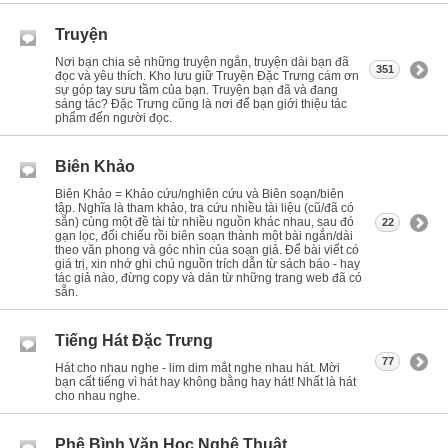
Truyện
Nơi bạn chia sẻ những truyện ngắn, truyện dài bạn đã
351
đọc và yêu thích. Kho lưu giữ Truyện Đặc Trưng cám ơn
sự góp tay sưu tầm của bạn. Truyện bạn đã và đang
sáng tác? Đặc Trưng cũng là nơi để bạn giới thiệu tác
phẩm đến người đọc.
Biên Khảo
Biên Khảo = Khảo cứu/nghiên cứu và Biên soạn/biên
tập. Nghĩa là tham khảo, tra cứu nhiều tài liệu (cũ/đã có
sẵn) cùng một đề tài từ nhiều nguồn khác nhau, sau đó
22
gạn lọc, đối chiếu rồi biên soạn thành một bài ngắn/dài
theo văn phong và góc nhìn của soạn giả. Để bài viết có
giá trị, xin nhớ ghi chú nguồn trích dẫn từ sách báo - hay
tác giả nào, đừng copy và dán từ những trang web đã có
sẵn.
Tiếng Hát Đặc Trưng
77
Hát cho nhau nghe - lim dim mắt nghe nhau hát. Mời
bạn cất tiếng vì hát hay không bằng hay hát! Nhất là hát
cho nhau nghe.
Phê Bình Văn Học Nghệ Thuật