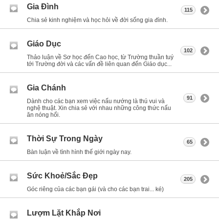
Gia Đình
115
Chia sẻ kinh nghiệm và học hỏi về đời sống gia đình.
Giáo Dục
102
Thảo luận về Sơ học đến Cao học, từ Trường thuần tuý
tới Trường đời và các vấn đề liên quan đến Giáo dục...
Gia Chánh
91
Dành cho các bạn xem việc nấu nướng là thú vui và
nghệ thuật. Xin chia sẻ với nhau những công thức nấu
ăn nóng hổi.
Thời Sự Trong Ngày
65
Bàn luận về tình hình thế giới ngày nay.
Sức Khoẻ/Sắc Đẹp
205
Góc riêng của các bạn gái (và cho các bạn trai... ké)
Lượm Lặt Khắp Nơi