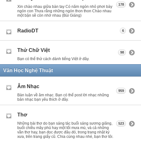
178
Xin chào nhau giữa bàn tay Có năm ngón nhỏ phơi bày
ngón con Thưa rằng những ngón thon thon Chào nhau
một bận sẽ còn nhớ nhau (Bùi Giáng)
RadioDT
6
Thử Chữ Việt
98
Bạn có thể thử cách đánh tiếng Việt ở đây.
Văn Học Nghệ Thuật
Âm Nhạc
959
Bàn luận về âm nhạc. Bạn có thể post lời nhạc những
bản nhạc bạn yêu thích ở đây.
Thơ
Những bài thơ do bạn sáng tác buổi sáng sương giăng,
523
buổi chiều mây phủ hay một tối mưa mù, và cả những
vần thơ hay, bạn đọc được đâu đó, trong trang nhật ký
xưa, trên trang giấy cũ. Chia cùng nhau nhé, bạn thơ tôi.