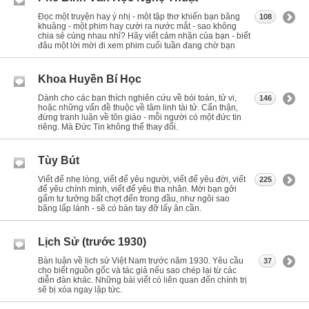
Đọc một truyện hay ý nhị - một tập thơ khiến bạn bâng
108
khuâng - một phim hay cười ra nước mắt - sao không
chia sẻ cùng nhau nhỉ? Hãy viết cảm nhận của bạn - biết
đâu một lời mời đi xem phim cuối tuần đang chờ bạn
Khoa Huyền Bí Học
Dành cho các bạn thích nghiên cứu về bói toán, tử vi,
146
hoặc những vấn đề thuộc về tâm linh tài tử. Cẩn thận,
đừng tranh luận về tôn giáo - mỗi người có một đức tin
riêng. Mà Đức Tin không thể thay đổi.
Tùy Bút
Viết để nhẹ lòng, viết để yêu người, viết để yêu đời, viết
225
để yêu chính mình, viết để yêu tha nhân. Mời bạn gởi
gấm tư tưởng bất chợt đến trong đầu, như ngôi sao
băng lấp lánh - sẽ có bàn tay đỡ lấy ân cần.
Lịch Sử (trước 1930)
Bàn luận về lịch sử Việt Nam trước năm 1930. Yêu cầu
37
cho biết nguồn gốc và tác giả nếu sao chép lại từ các
diễn đàn khác. Những bài viết có liên quan đến chính trị
sẽ bị xóa ngay lập tức.