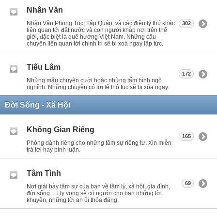
Nhân Văn
Nhân Văn,Phong Tục, Tập Quán, và các điều lý thú khác
302
liên quan tới đất nước và con người khắp nơi trên thế
giới, đặc biệt là quê hương Việt Nam. Những câu
chuyện liên quan tới chính trị sẽ bị xoá ngay lập tức.
Tiếu Lâm
172
Những mẩu chuyện cười hoặc những tấm hình ngộ
nghĩnh. Những chuyện có lời lẽ thô tục sẽ bị xóa ngay.
Đời Sống - Xã Hội
Không Gian Riêng
165
Phòng dành riêng cho những tâm sự riêng tư. Xin miễn
trả lời hay bình luận.
Tâm Tình
69
Nơi giải bày tâm sự của bạn về tâm lý, xã hội, gia đình,
đời sống.... Hy vọng sẽ có người cho bạn những lời
khuyên, những lời an ủi thỏa đáng.