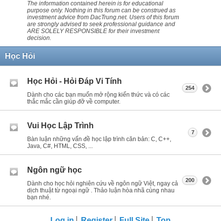
The information contained herein is for educational
purpose only. Nothing in this forum can be construed as
investment advice from DacTrung.net. Users of this forum
are strongly advised to seek professional guidance and
ARE SOLELY RESPONSIBLE for their investment
decision.
Học Hỏi
Học Hỏi - Hỏi Ðáp Vi Tính
254
Dành cho các bạn muốn mở rộng kiến thức và có các
thắc mắc cần giúp đỡ về computer.
Vui Học Lập Trình
7
Bàn luận những vấn đề học lập trình căn bản: C, C++,
Java, C#, HTML, CSS, ...
Ngôn ngữ học
200
Dành cho học hỏi nghiên cứu về ngôn ngữ Việt, ngay cả
dịch thuật từ ngoại ngữ . Thảo luận hòa nhã cùng nhau
bạn nhé.
Log in
Register
Full Site
Top