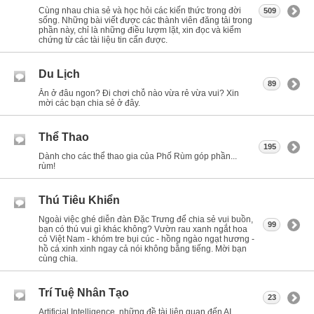
Cùng nhau chia sẻ và học hỏi các kiến thức trong đời
509
sống. Những bài viết được các thành viên đăng tải trong
phần này, chỉ là những điều lượm lặt, xin đọc và kiểm
chứng từ các tài liệu tin cẩn được.
Du Lịch
89
Ăn ở đâu ngon? Đi chơi chỗ nào vừa rẻ vừa vui? Xin
mời các bạn chia sẻ ở đây.
Thể Thao
195
Dành cho các thể thao gia của Phố Rùm góp phần...
rùm!
Thú Tiêu Khiển
Ngoài việc ghé diễn đàn Đặc Trưng để chia sẻ vui buồn,
99
bạn có thú vui gì khác không? Vườn rau xanh ngắt hoa
cỏ Việt Nam - khóm tre bụi cúc - hồng ngào ngạt hương -
hồ cá xinh xinh ngay cả nói không bằng tiếng. Mời bạn
cùng chia.
Trí Tuệ Nhân Tạo
23
Artificial Intelligence, những đề tài liên quan đến AI