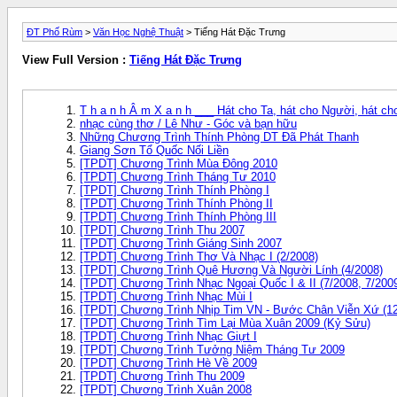
ĐT Phố Rùm
>
Văn Học Nghệ Thuật
> Tiếng Hát Đặc Trưng
View Full Version :
Tiếng Hát Đặc Trưng
T h a n h Â m X a n h ___ Hát cho Ta, hát cho Người, hát ch
nhạc cùng thơ / Lê Như - Góc và bạn hữu
Những Chương Trình Thính Phòng DT Đã Phát Thanh
Giang Sơn Tổ Quốc Nối Liền
[TPDT] Chương Trình Mùa Đông 2010
[TPDT] Chương Trình Tháng Tư 2010
[TPDT] Chương Trình Thính Phòng I
[TPDT] Chương Trình Thính Phòng II
[TPDT] Chương Trình Thính Phòng III
[TPDT] Chương Trình Thu 2007
[TPDT] Chương Trình Giáng Sinh 2007
[TPDT] Chương Trình Thơ Và Nhạc I (2/2008)
[TPDT] Chương Trình Quê Hương Và Người Lính (4/2008)
[TPDT] Chương Trình Nhạc Ngoại Quốc I & II (7/2008, 7/200
[TPDT] Chương Trình Nhạc Mùi I
[TPDT] Chương Trình Nhịp Tim VN - Bước Chân Viễn Xứ (12
[TPDT] Chương Trình Tìm Lại Mùa Xuân 2009 (Kỷ Sửu)
[TPDT] Chương Trình Nhạc Giựt I
[TPDT] Chương Trình Tưởng Niệm Tháng Tư 2009
[TPDT] Chương Trình Hè Về 2009
[TPDT] Chương Trình Thu 2009
[TPDT] Chương Trình Xuân 2008