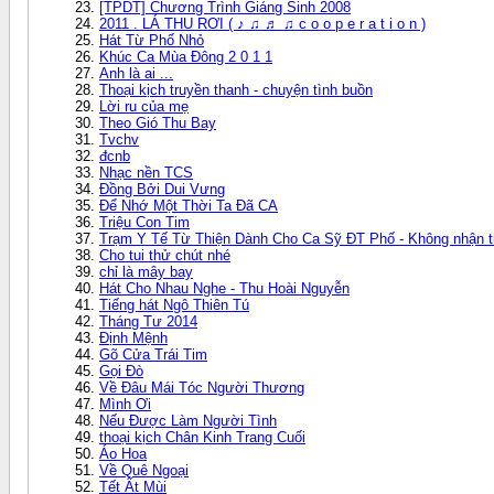
[TPDT] Chương Trình Giáng Sinh 2008
2011 . LÁ THU RƠI ( ♪ ♫ ♬ ♫ c o o p e r a t i o n )
Hát Từ Phố Nhỏ
Khúc Ca Mùa Đông 2 0 1 1
Anh là ai ...
Thoại kịch truyền thanh - chuyện tình buồn
Lời ru của mẹ
Theo Gió Thu Bay
Tvchv
đcnb
Nhạc nền TCS
Đồng Bởi Dui Vưng
Để Nhớ Một Thời Ta Đã CA
Triệu Con Tim
Trạm Y Tế Từ Thiện Dành Cho Ca Sỹ ĐT Phố - Không nhận t
Cho tui thử chút nhé
chỉ là mây bay
Hát Cho Nhau Nghe - Thu Hoài Nguyễn
Tiếng hát Ngô Thiên Tú
Tháng Tư 2014
Định Mệnh
Gõ Cửa Trái Tim
Gọi Đò
Về Đâu Mái Tóc Người Thương
Mình Ơi
Nếu Được Làm Người Tình
thoại kịch Chân Kinh Trang Cuối
Áo Hoa
Về Quê Ngoại
Tết Ất Mùi