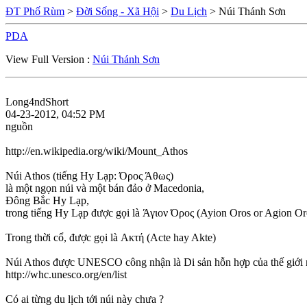
ĐT Phố Rùm
>
Đời Sống - Xã Hội
>
Du Lịch
> Núi Thánh Sơn
PDA
View Full Version :
Núi Thánh Sơn
Long4ndShort
04-23-2012, 04:52 PM
nguồn
http://en.wikipedia.org/wiki/Mount_Athos
Núi Athos (tiếng Hy Lạp: Όρος Άθως)
là một ngọn núi và một bán đảo ở Macedonia,
Đông Bắc Hy Lạp,
trong tiếng Hy Lạp được gọi là Άγιον Όρος (Ayion Oros or Agion Or
Trong thời cổ, được gọi là Ακτή (Acte hay Akte)
Núi Athos được UNESCO công nhận là Di sản hỗn hợp của thế giới
http://whc.unesco.org/en/list
Có ai từng du lịch tới núi này chưa ?