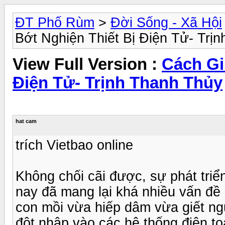
ĐT Phố Rùm
>
Đời Sống - Xã Hội
Bớt Nghiện Thiết Bị Điện Tử- Trị
View Full Version :
Cách Gi
Điện Tử- Trịnh Thanh Thủy
hat cam
trích Vietbao online
Không chối cãi được, sự phát triể
nay đã mang lại khá nhiều vấn đề
con mồi vừa hiếp dâm vừa giết ng
đột nhập vào các hệ thống điện toá