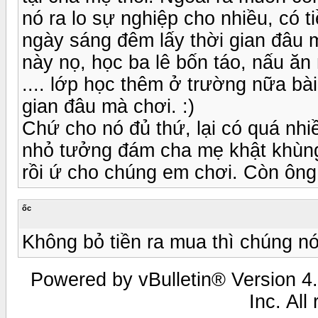
nó ra lo sự nghiệp cho nhiều, có t
ngày sáng đêm lấy thời gian đâu m
này nọ, học ba lê bốn táo, nấu ăn 
.... lớp học thêm ở trường nữa bà
gian đâu mà chơi. :)
Chứ cho nó đủ thứ, lại có quá nh
nhỏ tưởng đám cha mẹ khật khùng
rồi ứ cho chúng em chơi. Còn ông b
ốc
Không bỏ tiền ra mua thì chúng nó 
Powered by vBulletin® Version 4.
Inc. All