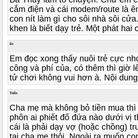
cắm điện và cái modem/route là ê
con nít làm gì cho sôi nhà sôi c
khen là biết dạy trẻ. Một phát hai
ốc
Em đọc xong thấy nuôi trẻ cực nh
công và phí của, có thêm thì giờ lê
tử chơi không vui hơn à. Nội dun
Triển
Cha mẹ mà không bỏ tiền mua thì 
phôn ai phiết đố đứa nào dưới vị
cái là phải dạy vợ (hoặc chồng) t
tại cha mẹ thôi. Ngoài ra muốn con