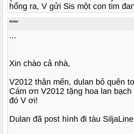
hổng ra, V gửi Sis một con tim đa
dulan
...
Xin chào cả nhà,
V2012 thân mến, dulan bỏ quên top
Cám ơn V2012 tặng hoa lan bạch h
đó V ơi!
Dulan đã post hình đi tàu SiljaLin