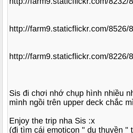
http://farm9.staticflickr.com/82
http://farm9.staticflickr.com/85
http://farm9.staticflickr.com/822
Sis đi chơi nhớ chụp hình nhiều nh
mình ngồi trên upper deck chắc m
Enjoy the trip nha Sis :x
(đi tìm cái emoticon " du thuyền "