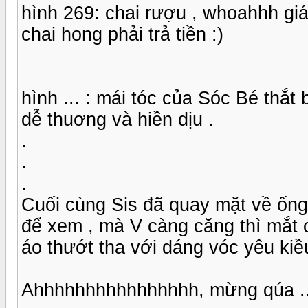
hình 269: chai rượu , whoahhh giá
chai hong phải trả tiền :)
hình ... : mái tóc của Sóc Bé thắt
dễ thuơng và hiền dịu .
.
.
.
Cuối cùng Sis đã quay mặt về ống
để xem , mà V càng căng thì mắt 
áo thướt tha với dáng vóc yêu kiều
Ahhhhhhhhhhhhhhhh, mừng qúa ..