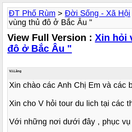
ĐT Phố Rùm
>
Đời Sống - Xã Hội
vùng thủ đô ở Bắc Âu "
View Full Version :
Xin hỏi 
đô ở Bắc Âu "
V.I.Lãng
Xin chào các Anh Chị Em và các 
Xin cho V hỏi tour du lich tại các 
Với những nơi dưới đây , phục vụ , 