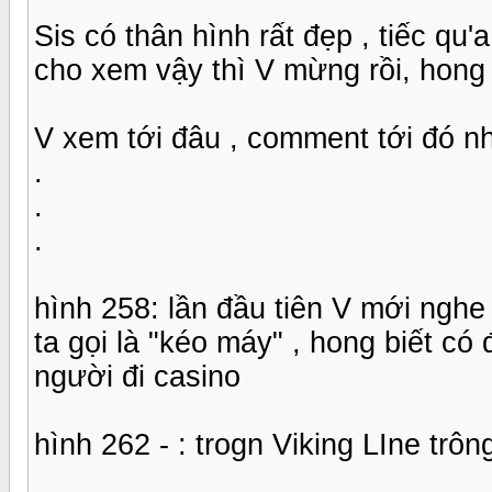
Sis có thân hình rất đẹp , tiếc qu
cho xem vậy thì V mừng rồi, hong
V xem tới đâu , comment tới đó nh
.
.
.
hình 258: lần đầu tiên V mới nghe 
ta gọi là "kéo máy" , hong biết c
người đi casino
hình 262 - : trogn Viking LIne trô