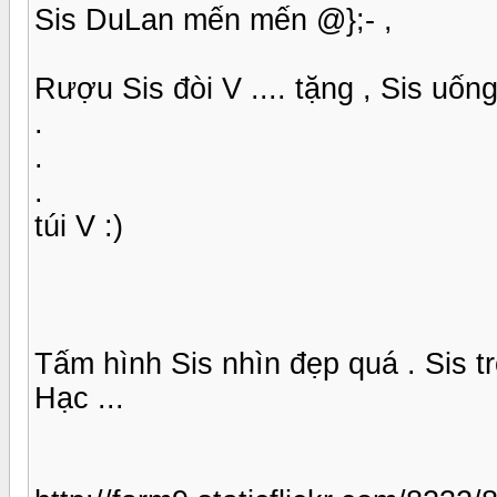
Sis DuLan mến mến @};- ,
Rượu Sis đòi V .... tặng , Sis uống
.
.
.
túi V :)
Tấm hình Sis nhìn đẹp quá . Sis 
Hạc ...