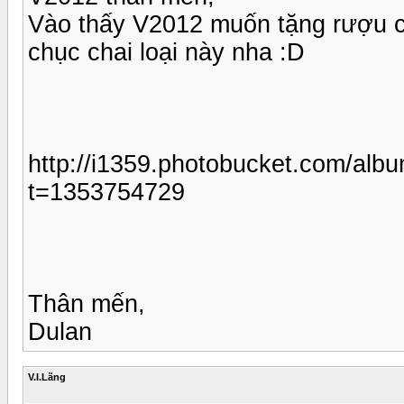
Vào thấy V2012 muốn tặng rượu c
chục chai loại này nha :D
http://i1359.photobucket.com/alb
t=1353754729
Thân mến,
Dulan
V.I.Lãng