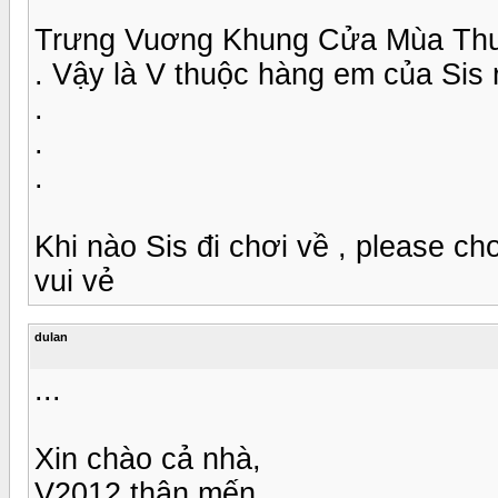
Trưng Vuơng Khung Cửa Mùa Thu k
. Vậy là V thuộc hàng em của Sis r
.
.
.
Khi nào Sis đi chơi về , please ch
vui vẻ
dulan
...
Xin chào cả nhà,
V2012 thân mến,