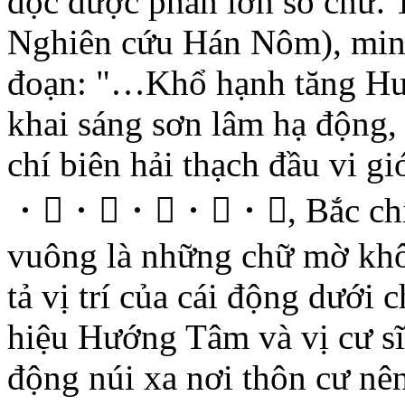
đọc được phần lớn số chữ.
Nghiên cứu Hán Nôm), min
đoạn: "…Khổ hạnh tăng Hư
khai sáng sơn lâm hạ động, 
chí biên hải thạch đầu vi gi
・・・・・, Bắc chí Sa
vuông là những chữ mờ khô
tả vị trí của cái động dưới
hiệu Hướng Tâm và vị cư sĩ 
động núi xa nơi thôn cư nên