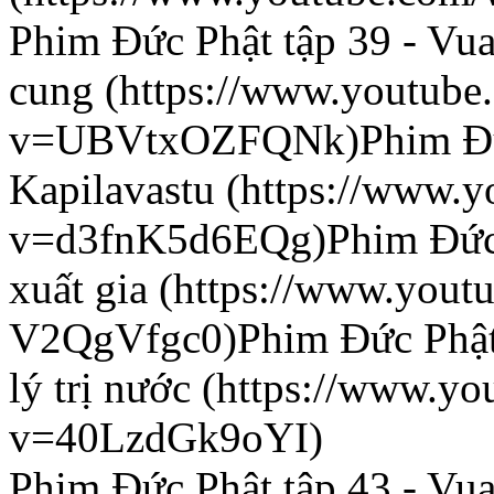
Phim Đức Phật tập 39 - Vu
cung (https://www.youtube
v=UBVtxOZFQNk)Phim Đức 
Kapilavastu (https://www.
v=d3fnK5d6EQg)Phim Đức P
xuất gia (https://www.you
V2QgVfgc0)Phim Đức Phật 
lý trị nước (https://www.y
v=40LzdGk9oYI)
Phim Đức Phật tập 43 - Vu