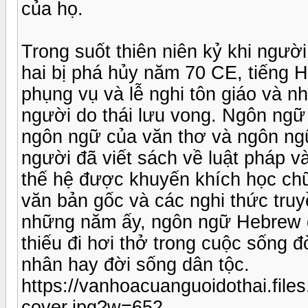
của họ.
Trong suốt thiên niên kỷ khi ngườ
hai bị phá hủy năm 70 CE, tiếng 
phụng vụ và lễ nghi tôn giáo và nh
người do thái lưu vong. Ngôn ngữ v
ngôn ngữ của văn thơ và ngôn ngữ
người đã viết sách về luật pháp v
thế hệ được khuyến khích học ch
văn bản gốc và các nghi thức tru
những năm ấy, ngôn ngữ Hebrew đ
thiếu đi hơi thở trong cuộc sống đ
nhân hay đời sống dân tộc.
https://vanhoacuanguoidothai.file
cover.jpg?w=652