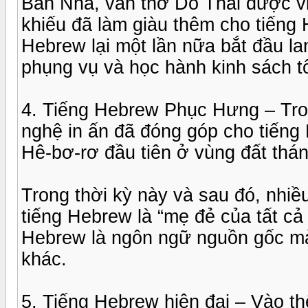
Ban Nha, văn thơ Do Thái được vi
khiếu đã làm giàu thêm cho tiếng 
Hebrew lại một lần nữa bắt đầu lan
phụng vụ và học hành kinh sách t
4. Tiếng Hebrew Phục Hưng – Tron
nghệ in ấn đã đóng góp cho tiếng
Hê-bơ-rơ đầu tiên ở vùng đất thá
Trong thời kỳ này và sau đó, nhiề
tiếng Hebrew là “mẹ đẻ của tất cả
Hebrew là ngôn ngữ nguồn gốc mà 
khác.
5. Tiếng Hebrew hiện đại – Vào th