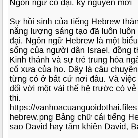
Ngôn ngữ cổ đại, kỷ nguyên mới
Sự hồi sinh của tiếng Hebrew thà
năng lượng sáng tạo đã luôn luôn 
đại. Ngôn ngữ Hebrew là một biểu
sống của người dân Israel, đồng t
Kinh thánh và sự trẻ trung hóa n
cổ xưa của họ. Đây là câu chuyện
từng có ở bất cứ nơi đâu. Và việc
đối với một vài thế hệ trước có vẻ
thi.
https://vanhoacuanguoidothai.file
hebrew.png Bảng chữ cái tiếng He
sao David hay tấm khiên David, 