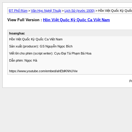
ĐT Phố Rùm
>
Văn Học Nghệ Thuật
>
Lịch Sử (trước 1930)
> Hồn Việt Quốc Kỳ Quốc
View Full Version :
Hồn Việt Quốc Kỳ Quốc Ca Việt Nam
hoanghac
Hồn Việt Quốc Kỳ Quốc Ca Việt Nam
Sản xuất (producer): GS Nguyễn Ngọc Bích
Viết lời cho phim (script writer): Cựu Đại Tá Phạm Bá Hoa
Dẫn phim: Ngọc Hà
https://www.youtube.com/embed/ahEblKNhUVw
P