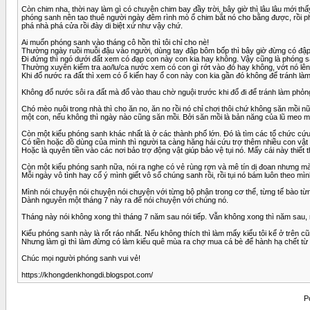
Còn chim nha, thời nay làm gì có chuyện chim bay đầy trời, bây giờ thì lâu lâu mới 
phóng sanh nên tao thuê người ngày đêm rình mò ổ chim bắt nó cho bằng được, rồi phó
phá nhà phá cửa rồi đày di biệt xứ như vậy chứ.
Ai muốn phóng sanh vào tháng cô hồn thì tôi chỉ cho nè!
Thường ngày ruồi muỗi đậu vào người, dùng tay đập bôm bốp thì bây giờ đừng có đập, 
Đi đứng thì ngó dưới đất xem có đạp con này con kia hay không. Vậy cũng là phóng s
Thường xuyên kiểm tra ao/lu/ca nước xem có con gì rớt vào đó hay không, vớt nó lên
Khi đổ nước ra đất thì xem có ổ kiến hay ổ con này con kia gần đó không để tránh làm 
Không đổ nước sôi ra đất mà đổ vào thau chờ nguội trước khi đổ đi để tránh làm phỏn
Chó mèo nuôi trong nhà thì cho ăn no, ăn no rồi nó chỉ chơi thôi chứ không săn mồi n
một con, nếu không thì ngày nào cũng săn mồi. Bởi săn mồi là bản năng của lũ meo 
Còn một kiểu phóng sanh khác nhất là ở các thành phố lớn. Đó là tìm các tổ chức c
Có tiền hoặc đồ dùng của mình thì người ta càng hăng hái cứu trợ thêm nhiều con vật t
Hoặc là quyên tiền vào các nơi bảo trợ động vật giúp bảo vệ tụi nó. Mấy cái này thiế
Còn một kiểu phóng sanh nữa, nói ra nghe có vẻ rùng rợn và mê tín dị đoan nhưng mà
Mỗi ngày vô tình hay cố ý mình giết vô số chúng sanh rồi, rồi tụi nó bám luôn theo mì
Mình nói chuyện nói chuyện nói chuyện với từng bộ phận trong cơ thể, từng tế bào từng 
Dành nguyên một tháng 7 này ra để nói chuyện với chúng nó.
Tháng này nói không xong thì tháng 7 năm sau nói tiếp. Vẫn không xong thì năm sau, 
Kiểu phóng sanh này là rốt ráo nhất. Nếu không thích thì làm mấy kiểu tôi kể ở trên c
Nhưng làm gì thì làm đừng có làm kiểu quê mùa ra chợ mua cá bè để hành hạ chết từ t
Chúc mọi người phóng sanh vui vẻ!
https://khongdenkhongdi.blogspot.com/
P