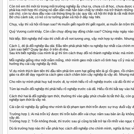
Còn trẻ em thì mới từ trong môi trường nghiệp ấy chui ra, chưa có đi học, chưa được
phải kia mới hợp thì chúng nó dần dần mất hẳn bản chất tự nhiên mà trở thành những c
sát chứ, còn tự đưa đầu vào cái thòng lòng là các quy tắc xã hội thì thật là rất mất th
Bớ chú cảnh sát, có kẻ có tư tưởng phản xã hội ở đây này hihi.
Chụy, vậy thì xã hội rối loạn sao? Ai muốn giết ngưởi thì giết người, ai muốn ăn trộm t
Quỷ Vương cười khảy. Còn cần chụy động tay động chân sao? Chúng mày ngày nào mà c
Nói tiếp. Bởi nghiệp thế nào thì chết đi về nơi tương ưng, vậy mới hợp tự nhiên. Nhưn
Cách 1, đó là đổi nghiệp lâu dài. Đầu tiên phải phát hiện ra nghiệp bự nhất của chính mì
Làm sao biết? Quay lại đọc ở trên đi nha.
Sau khi biết nghiệp của mình là gì thì tìm cách thay đổi nó thành nghiệp khác mà mình 
Mỗi nghiệp giống như một mầm mống, nhờ mình gieo một cách vô tình hay cố ý mà nó nả
hưởng thụ cái cây nghiệp ấy thôi.
Ví dụ mình thích làm tiên thì đầu tiên phải tìm xem hạt giống tiên là gì rồi gieo, rồi chă
giáo ra đời để dạy người ta cách gieo cách chăm bón cây nghiệp là vậy đó. Nhưng mà
Cho nên tự mình phát huy tuệ trước đi, tự mình hiểu rõ về nghiệp trước cái đã rồi thì v
Túm lại muốn đổi nghiệp thì phải hiểu rõ nghiệp trước cái đã. Hiểu rồi thì bắt tay vào
Cách thứ hai là đổi nghiệp tạm thời, thường thì vào giậy phút chuẩn bị tắt thở ấy, còn 
nghiệp tạm thời là vầy nè.
Cái cận tử nghiệp ấy giống như mình là tội phạm tạm thời trốn được sự truy đuổi vậy đ
Trường hợp 1: Ai mà trốn kỹ được thì trốn luôn đến vài chục năm sau bản án ấy không
vậy đó.
Trường hợp 2: Trốn không thoát, thì trước sau gì cũng bị bắt trở lại rồi nhốt vào ngục t
Dù là trường hợp nào thì vẫn phải học cách đổi nghiệp cho chính mình, nghĩa là học về ng