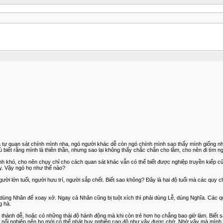
ự quan sát chính mình nha, ngó người khác dễ còn ngó chính mình sao thấy mình giống như thi
Dù biết rằng mình là thiên thần, nhưng sao lại không thấy chắc chắn cho lắm, cho nên đi tìm n
ình khó, cho nên chụy chỉ cho cách quan sát khác vẫn có thể biết được nghiệp truyền kiếp 
ậy. Vậy ngó họ như thế nào?
 người lớn tuổi, người hưu trí, người sắp chết. Biết sao không? Đây là hai độ tuổi mà các qu
g Nhân để xoay xở. Ngay cả Nhân cũng bị tuột xích thì phải dùng Lễ, dùng Nghĩa. Các quy
g hà.
hành dễ, hoặc có những thái độ hành động mà khi còn trẻ hơn họ chẳng bao giờ làm. Biết sao 
 thắng nổi nghiệp nên họ mới có thể phát huy nghiệp cao độ như vậy được chớ. Nhờ vậy mà mìn