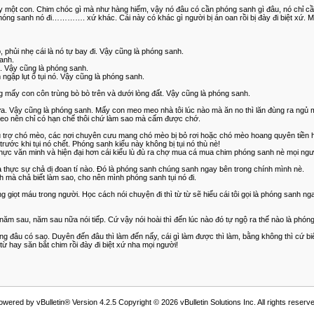
thấy một con. Chim chóc gì mà như hàng hiếm, vậy nó đâu có cần phóng sanh gì đâu, nó chỉ 
ng sanh nó đi…………. xứ khác. Cái này có khác gì người bị án oan rồi bị đày đi biệt xứ. Mấy
phủi nhẹ cái là nó tự bay đi. Vậy cũng là phóng sanh.
anh.
. Vậy cũng là phóng sanh.
ngập lụt ổ tụi nó. Vậy cũng là phóng sanh.
g mấy con côn trùng bò bò trên và dưới lòng đất. Vậy cũng là phóng sanh.
ữa. Vậy cũng là phóng sanh. Mấy con meo meo nhà tôi lúc nào mà ăn no thì lăn đùng ra ngủ m
meo nên chỉ có hạn chế thôi chứ làm sao mà cấm được chớ.
ứu trợ chó mèo, các nơi chuyên cưu mang chó mèo bị bỏ rơi hoặc chó mèo hoang quyên tiền 
rước khi tụi nó chết. Phóng sanh kiểu này không bị tụi nó thù nè!
t thực văn minh và hiện đại hơn cái kiểu lù đù ra chợ mua cá mua chim phóng sanh nè mọi ngư
 thực sự chả dị đoan tí nào. Đó là phóng sanh chúng sanh ngay bên trong chính mình nè.
nh mà chả biết làm sao, cho nên mình phóng sanh tụi nó đi.
giọt máu trong người. Học cách nói chuyện đi thì từ từ sẽ hiểu cái tôi gọi là phóng sanh ngay
năm sau, năm sau nữa nói tiếp. Cứ vậy nói hoài thì đến lúc nào đó tự ngộ ra thế nào là phón
ũng đâu có sao. Duyên đến đâu thì làm đến nấy, cái gì làm được thì làm, bằng không thì cứ bi
ừ hay săn bắt chim rồi đày đi biệt xứ nha mọi người!
owered by vBulletin® Version 4.2.5 Copyright © 2026 vBulletin Solutions Inc. All rights reserve