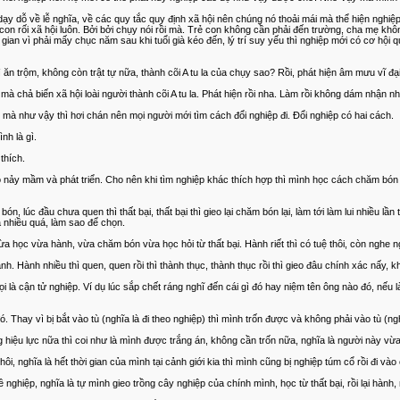
 dạy dỗ về lễ nghĩa, về các quy tắc quy định xã hội nên chúng nó thoải mái mà thể hiện nghi
on rối xã hội luôn. Bởi bởi chụy nói rồi mà. Trẻ con không cần phải đến trường, cha mẹ khôn
ời gian vì phải mấy chục năm sau khi tuổi già kéo đến, lý trí suy yếu thì nghiệp mới có cơ hội 
hì ăn trộm, không còn trật tự nữa, thành cõi A tu la của chụy sao? Rồi, phát hiện âm mưu vĩ đại
hả biến xã hội loài người thành cõi A tu la. Phát hiện rồi nha. Làm rồi không dám nhận 
g mà như vậy thì hơi chán nên mọi người mới tìm cách đổi nghiệp đi. Đổi nghiệp có hai cách.
nh là gì.
thích.
y mầm và phát triển. Cho nên khi tìm nghiệp khác thích hợp thì mình học cách chăm bón cho
m bón, lúc đầu chưa quen thì thất bại, thất bại thì gieo lại chăm bón lại, làm tới làm lui nhiều 
 nhiều quá, làm sao để chọn.
ừa học vừa hành, vừa chăm bón vừa học hỏi từ thất bại. Hành riết thì có tuệ thôi, còn nghe ngư
 hành. Hành nhiều thì quen, quen rồi thì thành thục, thành thục rồi thì gieo đâu chính xác nấ
gọi là cận tử nghiệp. Ví dụ lúc sắp chết ráng nghĩ đến cái gì đó hay niệm tên ông nào đó, nếu l
ó. Thay vì bị bắt vào tù (nghĩa là đi theo nghiệp) thì mình trốn được và không phải vào tù (
 hiệu lực nữa thì coi như là mình được trắng án, không cần trốn nữa, nghĩa là người này vừ
hôi, nghĩa là hết thời gian của mình tại cảnh giới kia thì mình cũng bị nghiệp túm cổ rồi đi v
hiệp, nghĩa là tự mình gieo trồng cây nghiệp của chính mình, học từ thất bại, rồi lại hành, rồi 