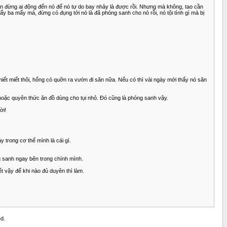
cần đừng ai động đến nó để nó tự do bay nhảy là được rồi. Nhưng mà không, tao cần
 ba mấy má, đừng có đụng tới nó là đã phóng sanh cho nó rồi, nó tội tình gì mà bị
iết miết thôi, hổng có quỡn ra vườn đi săn nữa. Nếu có thì vài ngày mới thấy nó săn
hoặc quyên thức ăn đồ dùng cho tụi nhỏ. Đó cũng là phóng sanh vậy.
ời!
 trong cơ thể mình là cái gì.
g sanh ngay bên trong chính mình.
ết vậy để khi nào đủ duyên thì làm.
d.