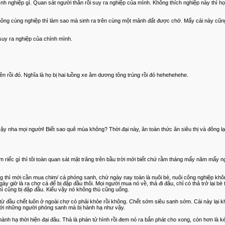
 mình nghiệp gì. Quan sát người thân rồi suy ra nghiệp của mình. Không thích nghiệp này thì
ông cùng nghiệp thì làm sao mà sinh ra trên cùng một mảnh đất được chớ. Mấy cái này cũng
suy ra nghiệp của chính mình.
uyên rồi đó. Nghĩa là họ bị hai luồng xe âm dương tông trúng rồi đó hehehehehe.
 nha mọi người! Biết sao quê mùa không? Thời đại này, ăn toàn thức ăn siêu thị và đông l
 riếc gì thì tôi toàn quan sát mặt trăng trên bầu trời mới biết chứ rằm tháng mấy năm mấy n
ông thì mới cần mua chim/ cá phóng sanh, chứ ngày nay toàn là nuôi bè, nuôi công nghiệp kh
 giờ là ra chợ cá để bị đập đầu thôi. Mọi người mua nó về, thả đi đâu, chỉ có thả trở lại bè 
ì cũng bị đập đầu. Kiểu vậy nó không thù cũng uổng.
từ đầu chết luôn ở ngoài chợ có phải khỏe rồi không. Chết sớm siêu sanh sớm. Cái này lại 
ì với những người phóng sanh mà bị hành hạ như vậy.
u hành hạ thời hiện đại đâu. Thà là phán tử hình rồi đem nó ra bắn phát cho xong, còn hơn là k