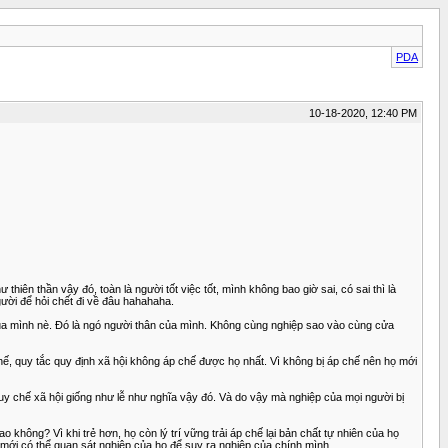
PDA
10-18-2020, 12:40 PM
ên thần vậy đó, toàn là người tốt việc tốt, mình không bao giờ sai, có sai thì là
gười để hỏi chết đi về đâu hahahaha.
của mình nè. Đó là ngó người thân của mình. Không cùng nghiệp sao vào cùng cửa
y chế, quy tắc quy định xã hội không áp chế được họ nhất. Vì không bị áp chế nên họ mới
 chế xã hội giống như lễ như nghĩa vậy đó. Và do vậy mà nghiệp của mọi người bị
không? Vì khi trẻ hơn, họ còn lý trí vững trải áp chế lại bản chất tự nhiên của họ
h mới có thể quan sát nghiệp của họ để suy ra nghiệp của chính mình.