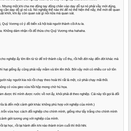
ệp. Nhưng một khi cha mẹ động tay động chân vào dạy dỗ tụi nó phải vầy mới đúng,
g cần dạy dỗ gì nó cả. Nó nghiệp thế nào thì để nó thể hiện thế nấy, thế mới dễ quan
quật khởi, khi ấy còn quan sát gì nỗi nữa mà quan sát.
, Quỷ Vương có ý đồ biến xã hội loài người thành cõi A tu la.
nha. Không dám nhận rồi đổ thừa cho Quỷ Vương nha hahaha.
 nghiệp ấy lớn lên từ từ để trở thành cây cổ thụ, rồi hết đời này đến đời khác mà
lần thì hạt giống ấy cũng phải nẩy mầm và lớn lên thôi. Bởi vậy mới có nhiều cơ sở tôn
ời này người kia nói rồi chạy theo hoài thì rất là mệt, cứ phải chạy mãi thôi.
y, không có vừa gieo vừa hồi hộp mong chờ hú họa.
àm được thì mình được rước về nơi ấy, khỏi phải đi theo nghiệp. Cái này tôi gọi là đổi
nghĩa là đến một cảnh giới khác không phù hợp với nghiệp của mình.)
a trốn vừa học cách đổi nghiệp cho chính mình, giống như tẩy trắng cho chính mình
ào cảnh giới tương ưng với nghiệp của mình.
lại học, rồi lại hành đến khi nào thành trùm cuối thì thôi hihi.