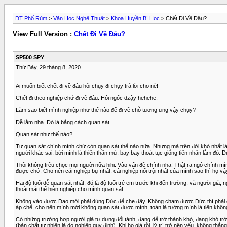
ĐT Phố Rùm
>
Văn Học Nghệ Thuật
>
Khoa Huyền Bí Học
> Chết Đi Về Đâu?
View Full Version :
Chết Đi Về Đâu?
SP500 SPY
Thứ Bảy, 29 tháng 8, 2020
Ai muốn biết chết đi về đâu hỏi chụy đi chụy trả lời cho nè!
Chết đi theo nghiệp chứ đi về đâu. Hỏi ngốc dzậy hehehe.
Làm sao biết mình nghiệp như thế nào để đi về chỗ tương ưng vậy chụy?
Dễ lắm nha. Đó là bằng cách quan sát.
Quan sát như thế nào?
Tự quan sát chính mình chứ còn quan sát thế nào nữa. Nhưng mà trên đời khó nhất là t
người khác sai, bởi mình là thiên thần mừ, bay bay thoát tục giống tiên nhân lắm đó. 
Thôi không trêu chọc mọi người nữa hihi. Vào vấn đề chính nha! Thật ra ngó chính m
được chớ. Cho nên cái nghiệp bự nhất, cái nghiệp nổi trội nhất của mình sao thì họ v
Hai độ tuổi dễ quan sát nhất, đó là độ tuổi trẻ em trước khi đến trường, và người già,
thoải mái thể hiện nghiệp cho mình quan sát.
Không vào được Đạo mới phải dùng Đức để che đậy. Không chạm được Đức thì phải dùn
áp chế, cho nên mình mới không quan sát được mình, toàn là tưởng mình là tiên khôn
Có những trường hợp người già tự dưng đổi tánh, đang dễ trở thành khó, đang khó trở t
(bản chất tự nhiên là do nghiệp quy định). Khi họ già rồi, lý trí trở nên yếu, không