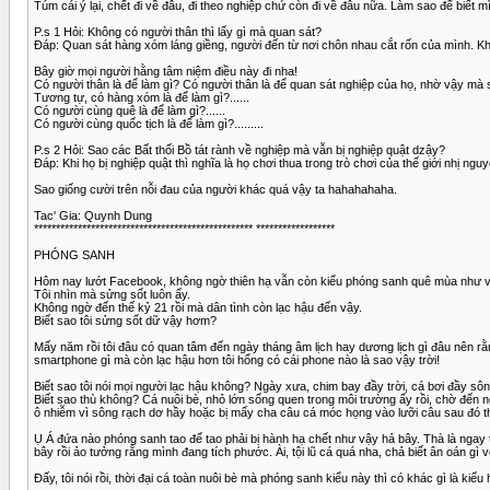
Túm cái ý lại, chết đi về đâu, đi theo nghiệp chứ còn đi về đâu nữa. Làm sao để biết
P.s 1 Hỏi: Không có người thân thì lấy gì mà quan sát?
Đáp: Quan sát hàng xóm láng giềng, người đến từ nơi chôn nhau cắt rốn của mình. Kh
Bây giờ mọi người hằng tâm niệm điều này đi nha!
Có người thân là để làm gì? Có người thân là để quan sát nghiệp của họ, nhờ vậy mà 
Tương tự, có hàng xóm là để làm gì?......
Có người cùng quê là để làm gì?......
Có người cùng quốc tịch là để làm gì?.........
P.s 2 Hỏi: Sao các Bất thối Bồ tát rành về nghiệp mà vẫn bị nghiệp quật dzậy?
Đáp: Khi họ bị nghiệp quật thì nghĩa là họ chơi thua trong trò chơi của thế giới nhị ng
Sao giống cười trên nỗi đau của người khác quá vậy ta hahahahaha.
Tac' Gia: Quynh Dung
************************************************** ******************
PHÓNG SANH
Hôm nay lướt Facebook, không ngờ thiên hạ vẫn còn kiểu phóng sanh quê mùa như vậy
Tôi nhìn mà sửng sốt luôn ấy.
Không ngờ đến thế kỷ 21 rồi mà dân tình còn lạc hậu đến vậy.
Biết sao tôi sửng sốt dữ vậy hơm?
Mấy năm rồi tôi đâu có quan tâm đến ngày tháng âm lịch hay dương lịch gì đâu nên rằm
smartphone gì mà còn lạc hậu hơn tôi hổng có cái phone nào là sao vậy trời!
Biết sao tôi nói mọi người lạc hậu không? Ngày xưa, chim bay đầy trời, cá bơi đầy s
Biết sao thù không? Cá nuôi bè, nhỏ lớn sống quen trong môi trường ấy rồi, chờ đến ngày
ô nhiễm vì sông rạch dơ hầy hoặc bị mấy cha câu cá móc họng vào lưỡi câu sau đó th
Ụ Á đứa nào phóng sanh tao để tao phải bị hành hạ chết như vậy hả bây. Thà là ngay 
bây rồi ảo tưởng rằng mình đang tích phước. Ài, tội lũ cá quá nha, chả biết ân oán g
Đấy, tôi nói rồi, thời đại cá toàn nuôi bè mà phóng sanh kiểu này thì có khác gì là kiể