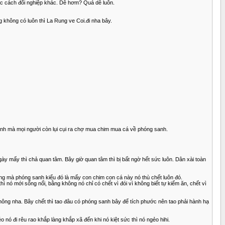
 học cách đổi nghiệp khác. Dễ hơm? Quá dễ luôn.
 không có luôn thì La Rung ve Coi.đi nha bây.
ạnh mà mọi người còn lụi cụi ra chợ mua chim mua cá về phóng sanh.
gày mấy thì chả quan tâm. Bây giờ quan tâm thì bị bất ngờ hết sức luôn. Dân xài toàn
ông mà phóng sanh kiểu đó là mấy con chim con cá này nó thù chết luôn đó.
thì nó mới sống nổi, bằng không nó chỉ có chết vì đói vì không biết tự kiếm ăn, chết vì
không nha. Bây chết thì tao đâu có phóng sanh bây để tích phước nên tao phải hành hạ
éo nó đi rêu rao khắp làng khắp xã đến khi nó kiệt sức thì nó ngẻo hihi.