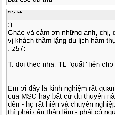
Thùy Linh
:)
Chào và cảm ơn những anh, chị, e
vị khách thầm lặng du lịch hàm th
.:z57:
T. dõi theo nha, TL "quất" liền cho 
Em ơi đây là kinh nghiệm rất quan
của MSC hay bất cứ du thuyền nào 
đến - họ rất hiền và chuyên nghiệ
thì phải cẩn thận lắm - phải có ngư