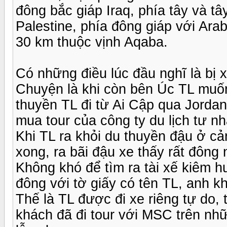
đông bắc giáp Iraq, phía tây và tâ
Palestine, phía đông giáp với Ar
30 km thuộc vịnh Aqaba.
Có những điều lúc đầu nghĩ là bị x
Chuyện là khi còn bên Úc TL muốn
thuyền TL đi từ Ai Cập qua Jorda
mua tour của công ty du lịch tư n
Khi TL ra khỏi du thuyền đậu ở c
xong, ra bãi đậu xe thấy rất đôn
Không khó để tìm ra tài xế kiêm 
đông với tờ giấy có tên TL, anh k
Thế là TL được đi xe riêng tự do
khách đã đi tour với MSC trên nh