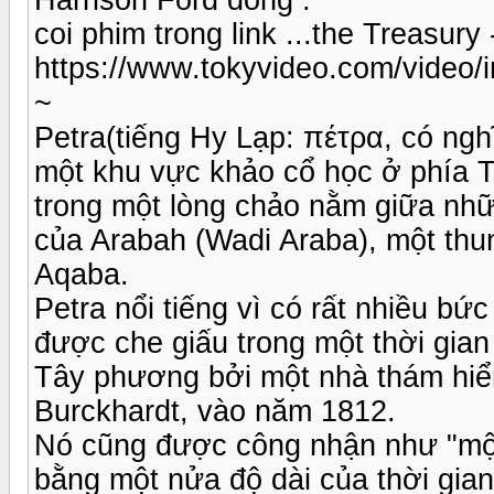
coi phim trong link ...the Treasury
https://www.tokyvideo.com/video/i
~
Petra(tiếng Hy Lạp: πέτρα, có nghĩa là "đá"; t
một khu vực khảo cổ học ở phía 
trong một lòng chảo nằm giữa nh
của Arabah (Wadi Araba), một thu
Aqaba.
Petra nổi tiếng vì có rất nhiều b
được che giấu trong một thời gian
Tây phương bởi một nhà thám hiể
Burckhardt, vào năm 1812.
Nó cũng được công nhận như "một
bằng một nửa độ dài của thời gian"