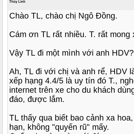
Thùy Linh
Chào TL, chào chị Ngô Đồng.
Cám ơn TL rất nhiều. T. rất mong
Vậy TL đi một mình với anh HDV?
Ah, TL đi với chị và anh rể, HDV l
xếp hạng 4.4/5 là uy tín đó T., ng
internet trên xe cho du khách dùn
đáo, được lắm.
TL thấy qua biết bao cảnh xa hoa
hạn, không "quyến rũ" mấy.