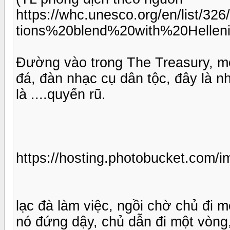
https://whc.unesco.org/en/list/3
tions%20blend%20with%20Hellenis
Đường vào trong The Treasury, m
đá, đàn nhạc cụ dân tộc, đây là n
là ....quyến rũ.
https://hosting.photobucket.com
lạc đà làm việc, ngồi chờ chủ đi m
nó đứng dậy, chủ dẫn đi một vòng