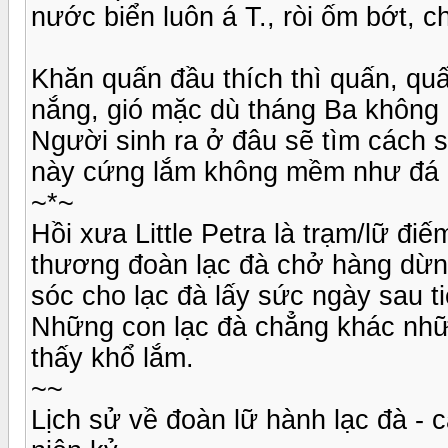
nước biển luôn á T., ròi ốm bớt, c
Khăn quấn đầu thích thì quấn, qu
nắng, gió mặc dù tháng Ba không 
Người sinh ra ở đâu sẽ tìm cách s
này cứng lắm không mềm như đá 
~*~
Hồi xưa Little Petra là trạm/lữ 
thương đoàn lạc đà chở hàng dừng
sóc cho lạc đà lấy sức ngày sau ti
Những con lạc đà chẳng khác nhữ
thấy khổ lắm.
~~
Lịch sử về đoàn lữ hành lạc đà - c