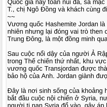
Quốc gia này toàn núi đá, sa mạc
T., chị Ngô Đồng và khách cùng đi 
~~
Vương quốc Hashemite Jordan là m
nhiên nhưng lại đóng vai trò then 
Trung Đông, là một đồng minh qua
Sau cuộc nổi dậy của người Ả Rậ
trong Thế chiến thứ nhất, khu vực
vương quốc Transjordan được thà
bảo hộ của Anh. Jordan giành đư
Đây là nơi sinh sống của khoảng ha
bắt đầu cuộc nội chiến ở Syria, nư
người tị nạn Syria đổ vào, gây áp