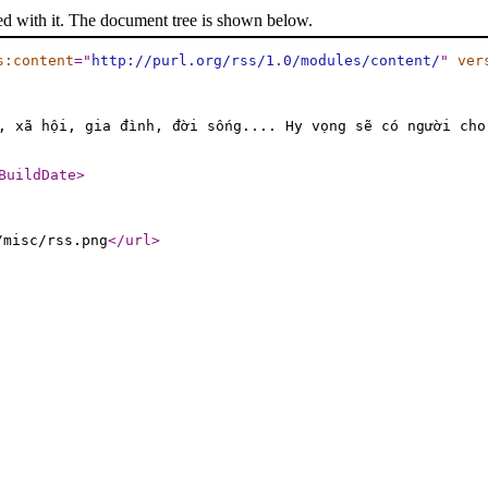
ed with it. The document tree is shown below.
s:content
="
http://purl.org/rss/1.0/modules/content/
"
ver
, xã hội, gia đình, đời sống.... Hy vọng sẽ có người cho
BuildDate
>
/misc/rss.png
</url
>