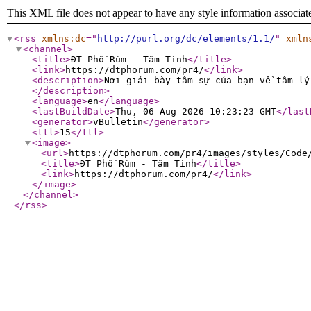
This XML file does not appear to have any style information associat
<rss
xmlns:dc
="
http://purl.org/dc/elements/1.1/
"
xmln
<channel
>
<title
>
ĐT Phố Rùm - Tâm Tình
</title
>
<link
>
https://dtphorum.com/pr4/
</link
>
<description
>
Nơi giải bày tâm sự của bạn về tâm lý
</description
>
<language
>
en
</language
>
<lastBuildDate
>
Thu, 06 Aug 2026 10:23:23 GMT
</last
<generator
>
vBulletin
</generator
>
<ttl
>
15
</ttl
>
<image
>
<url
>
https://dtphorum.com/pr4/images/styles/Code
<title
>
ĐT Phố Rùm - Tâm Tình
</title
>
<link
>
https://dtphorum.com/pr4/
</link
>
</image
>
</channel
>
</rss
>