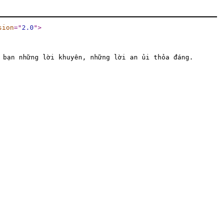
sion
="
2.0
"
>
 bạn những lời khuyên, những lời an ủi thỏa đáng.