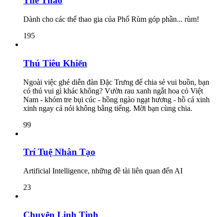
Thể Thao
Dành cho các thể thao gia của Phố Rùm góp phần... rùm!
195
Thú Tiêu Khiển
Ngoài việc ghé diễn đàn Đặc Trưng để chia sẻ vui buồn, bạn
có thú vui gì khác không? Vườn rau xanh ngắt hoa cỏ Việt
Nam - khóm tre bụi cúc - hồng ngào ngạt hương - hồ cá xinh
xinh ngay cả nói không bằng tiếng. Mời bạn cùng chia.
99
Trí Tuệ Nhân Tạo
Artificial Intelligence, những đề tài liên quan đến AI
23
Chuyện Linh Tinh