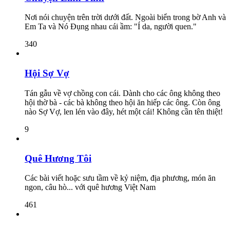
Nơi nói chuyện trên trời dưới đất. Ngoài biển trong bờ Anh và
Em Ta và Nó Đụng nhau cái ầm: "Í da, người quen."
340
Hội Sợ Vợ
Tán gẫu về vợ chồng con cái. Dành cho các ông không theo
hội thờ bà - các bà không theo hội ăn hiếp các ông. Còn ông
nào Sợ Vợ, len lén vào đây, hét một cái! Không cần tên thiệt!
9
Quê Hương Tôi
Các bài viết hoặc sưu tầm về kỷ niệm, địa phương, món ăn
ngon, câu hò... với quê hương Việt Nam
461