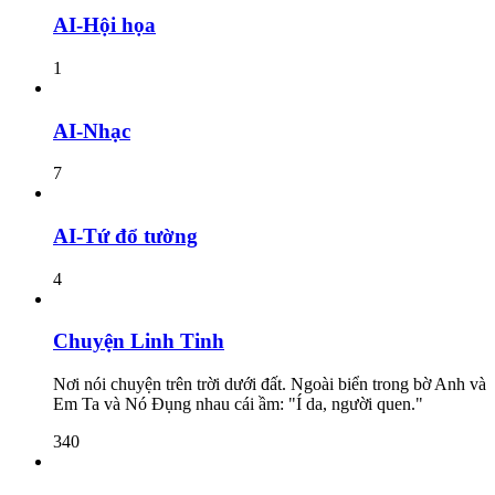
AI-Hội họa
1
AI-Nhạc
7
AI-Tứ đổ tường
4
Chuyện Linh Tinh
Nơi nói chuyện trên trời dưới đất. Ngoài biển trong bờ Anh và
Em Ta và Nó Đụng nhau cái ầm: "Í da, người quen."
340