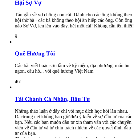
Hội Sợ Vợ
Tán gẫu về vợ chồng con cái. Dành cho các ông không theo
hội thờ bà - các bà không theo hội ăn hiếp các ông. Còn ông
nào Sợ Vợ, len lén vào đây, hét một cái! Không cần tên thiệt!
9
Quê Hương Tôi
Các bài viết hoặc sưu tầm về kỷ niệm, địa phương, món ăn
ngon, câu hò... với quê hương Việt Nam
461
Tài Chánh Cá Nhân, Đầu Tư
Những thảo luận ở đây chỉ với mục đích học hỏi lẫn nhau.
Dactrung.net không bao giờ đưa ý kiến về sự đầu tư của các
bạn. Nếu các bạn muốn đầu tư xin tham vấn với các chuyên
viên về đầu tư và tự chịu trách nhiệm về các quyết định đầu
tư của bạn.