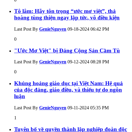
Tô lâm: Hãy tôn trọng “ước mơ việt”, thả
hoàng tùng thiện ngay lập tức, vô điều kiện
Last Post By
GenieNguyen
09-18-2024
06:42 PM
0
"Ước Mơ Việt" bị Đảng Cộng Sản Cầm Tù
Last Post By
GenieNguyen
09-12-2024
08:28 PM
0
Khủng hoảng giáo dục tại Việt Nam: Hệ quả
của độc đảng, giáo điều, và thiếu tự do ngôn
luận
Last Post By
GenieNguyen
09-11-2024
05:35 PM
1
Tuyên bố về quyền thành lập nghiệp đoàn độc