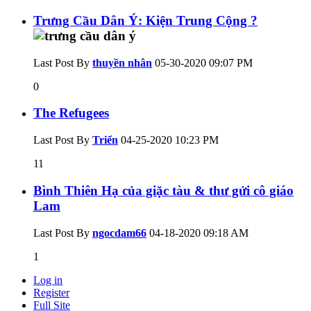
Trưng Cầu Dân Ý: Kiện Trung Cộng ?
Last Post By
thuyền nhân
05-30-2020
09:07 PM
0
The Refugees
Last Post By
Triển
04-25-2020
10:23 PM
11
Bình Thiên Hạ của giặc tàu & thư gửi cô giáo
Lam
Last Post By
ngocdam66
04-18-2020
09:18 AM
1
Log in
Register
Full Site