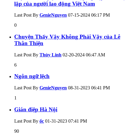
lập của người lao động Việt Nam
Last Post By
GenieNguyen
07-15-2024
06:17 PM
0
Chuyện Thấy Vậy Không Phải Vậy của Lê
Thân Thiện
Last Post By
Thùy Linh
02-20-2024
06:47 AM
6
Ngôn ngữ lệch
Last Post By
GenieNguyen
08-31-2023
06:41 PM
1
Gián điệp Hà Nội
Last Post By
ốc
01-31-2023
07:41 PM
90