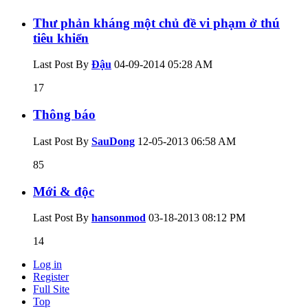
Thư phản kháng một chủ đề vi phạm ở thú
tiêu khiển
Last Post By
Đậu
04-09-2014
05:28 AM
17
Thông báo
Last Post By
SauDong
12-05-2013
06:58 AM
85
Mới & độc
Last Post By
hansonmod
03-18-2013
08:12 PM
14
Log in
Register
Full Site
Top