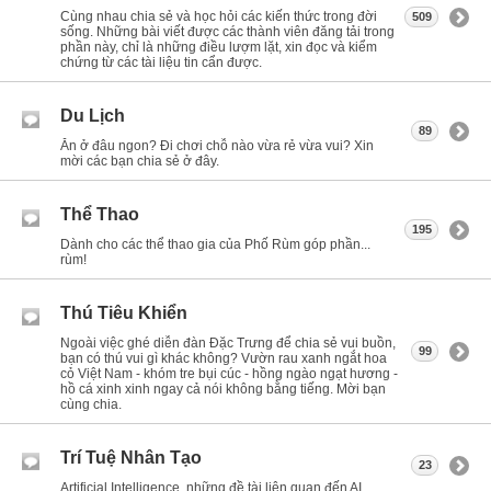
Cùng nhau chia sẻ và học hỏi các kiến thức trong đời
509
sống. Những bài viết được các thành viên đăng tải trong
phần này, chỉ là những điều lượm lặt, xin đọc và kiểm
chứng từ các tài liệu tin cẩn được.
Du Lịch
89
Ăn ở đâu ngon? Đi chơi chỗ nào vừa rẻ vừa vui? Xin
mời các bạn chia sẻ ở đây.
Thể Thao
195
Dành cho các thể thao gia của Phố Rùm góp phần...
rùm!
Thú Tiêu Khiển
Ngoài việc ghé diễn đàn Đặc Trưng để chia sẻ vui buồn,
99
bạn có thú vui gì khác không? Vườn rau xanh ngắt hoa
cỏ Việt Nam - khóm tre bụi cúc - hồng ngào ngạt hương -
hồ cá xinh xinh ngay cả nói không bằng tiếng. Mời bạn
cùng chia.
Trí Tuệ Nhân Tạo
23
Artificial Intelligence, những đề tài liên quan đến AI