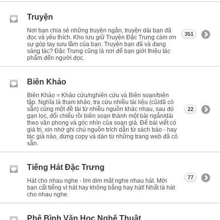
Truyện
Nơi bạn chia sẻ những truyện ngắn, truyện dài bạn đã
351
đọc và yêu thích. Kho lưu giữ Truyện Đặc Trưng cám ơn
sự góp tay sưu tầm của bạn. Truyện bạn đã và đang
sáng tác? Đặc Trưng cũng là nơi để bạn giới thiệu tác
phẩm đến người đọc.
Biên Khảo
Biên Khảo = Khảo cứu/nghiên cứu và Biên soạn/biên
tập. Nghĩa là tham khảo, tra cứu nhiều tài liệu (cũ/đã có
sẵn) cùng một đề tài từ nhiều nguồn khác nhau, sau đó
22
gạn lọc, đối chiếu rồi biên soạn thành một bài ngắn/dài
theo văn phong và góc nhìn của soạn giả. Để bài viết có
giá trị, xin nhớ ghi chú nguồn trích dẫn từ sách báo - hay
tác giả nào, đừng copy và dán từ những trang web đã có
sẵn.
Tiếng Hát Đặc Trưng
77
Hát cho nhau nghe - lim dim mắt nghe nhau hát. Mời
bạn cất tiếng vì hát hay không bằng hay hát! Nhất là hát
cho nhau nghe.
Phê Bình Văn Học Nghệ Thuật