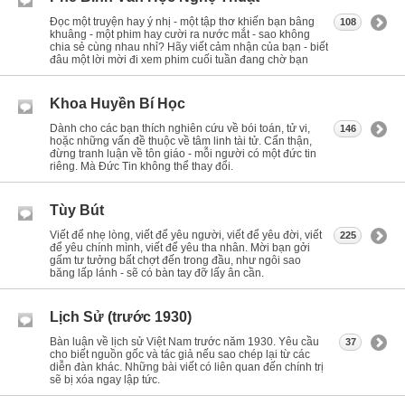
Đọc một truyện hay ý nhị - một tập thơ khiến bạn bâng
108
khuâng - một phim hay cười ra nước mắt - sao không
chia sẻ cùng nhau nhỉ? Hãy viết cảm nhận của bạn - biết
đâu một lời mời đi xem phim cuối tuần đang chờ bạn
Khoa Huyền Bí Học
Dành cho các bạn thích nghiên cứu về bói toán, tử vi,
146
hoặc những vấn đề thuộc về tâm linh tài tử. Cẩn thận,
đừng tranh luận về tôn giáo - mỗi người có một đức tin
riêng. Mà Đức Tin không thể thay đổi.
Tùy Bút
Viết để nhẹ lòng, viết để yêu người, viết để yêu đời, viết
225
để yêu chính mình, viết để yêu tha nhân. Mời bạn gởi
gấm tư tưởng bất chợt đến trong đầu, như ngôi sao
băng lấp lánh - sẽ có bàn tay đỡ lấy ân cần.
Lịch Sử (trước 1930)
Bàn luận về lịch sử Việt Nam trước năm 1930. Yêu cầu
37
cho biết nguồn gốc và tác giả nếu sao chép lại từ các
diễn đàn khác. Những bài viết có liên quan đến chính trị
sẽ bị xóa ngay lập tức.