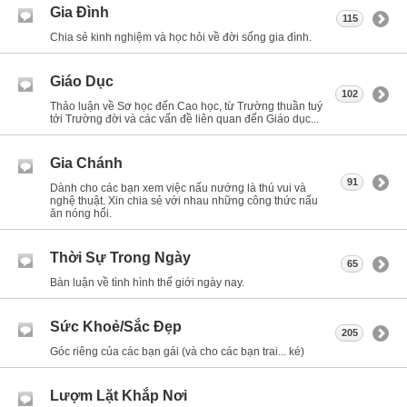
Gia Đình
115
Chia sẻ kinh nghiệm và học hỏi về đời sống gia đình.
Giáo Dục
102
Thảo luận về Sơ học đến Cao học, từ Trường thuần tuý
tới Trường đời và các vấn đề liên quan đến Giáo dục...
Gia Chánh
91
Dành cho các bạn xem việc nấu nướng là thú vui và
nghệ thuật. Xin chia sẻ với nhau những công thức nấu
ăn nóng hổi.
Thời Sự Trong Ngày
65
Bàn luận về tình hình thế giới ngày nay.
Sức Khoẻ/Sắc Đẹp
205
Góc riêng của các bạn gái (và cho các bạn trai... ké)
Lượm Lặt Khắp Nơi