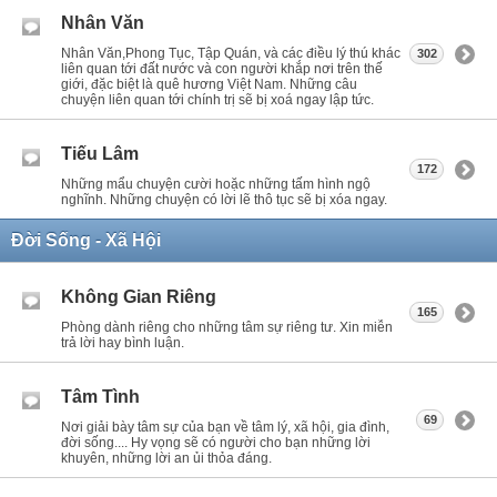
Nhân Văn
Nhân Văn,Phong Tục, Tập Quán, và các điều lý thú khác
302
liên quan tới đất nước và con người khắp nơi trên thế
giới, đặc biệt là quê hương Việt Nam. Những câu
chuyện liên quan tới chính trị sẽ bị xoá ngay lập tức.
Tiếu Lâm
172
Những mẩu chuyện cười hoặc những tấm hình ngộ
nghĩnh. Những chuyện có lời lẽ thô tục sẽ bị xóa ngay.
Đời Sống - Xã Hội
Không Gian Riêng
165
Phòng dành riêng cho những tâm sự riêng tư. Xin miễn
trả lời hay bình luận.
Tâm Tình
69
Nơi giải bày tâm sự của bạn về tâm lý, xã hội, gia đình,
đời sống.... Hy vọng sẽ có người cho bạn những lời
khuyên, những lời an ủi thỏa đáng.