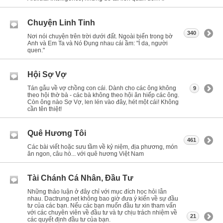
Chuyện Linh Tinh
340
Nơi nói chuyện trên trời dưới đất. Ngoài biển trong bờ
Anh và Em Ta và Nó Đụng nhau cái ầm: "Í da, người
quen."
Hội Sợ Vợ
Tán gẫu về vợ chồng con cái. Dành cho các ông không
9
theo hội thờ bà - các bà không theo hội ăn hiếp các ông.
Còn ông nào Sợ Vợ, len lén vào đây, hét một cái! Không
cần tên thiệt!
Quê Hương Tôi
461
Các bài viết hoặc sưu tầm về kỷ niệm, địa phương, món
ăn ngon, câu hò... với quê hương Việt Nam
Tài Chánh Cá Nhân, Đầu Tư
Những thảo luận ở đây chỉ với mục đích học hỏi lẫn
nhau. Dactrung.net không bao giờ đưa ý kiến về sự đầu
tư của các bạn. Nếu các bạn muốn đầu tư xin tham vấn
với các chuyên viên về đầu tư và tự chịu trách nhiệm về
21
các quyết định đầu tư của bạn.