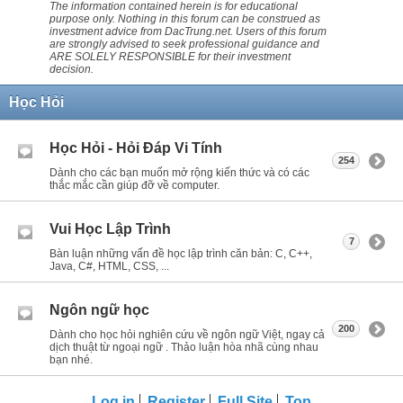
The information contained herein is for educational
purpose only. Nothing in this forum can be construed as
investment advice from DacTrung.net. Users of this forum
are strongly advised to seek professional guidance and
ARE SOLELY RESPONSIBLE for their investment
decision.
Học Hỏi
Học Hỏi - Hỏi Ðáp Vi Tính
254
Dành cho các bạn muốn mở rộng kiến thức và có các
thắc mắc cần giúp đỡ về computer.
Vui Học Lập Trình
7
Bàn luận những vấn đề học lập trình căn bản: C, C++,
Java, C#, HTML, CSS, ...
Ngôn ngữ học
200
Dành cho học hỏi nghiên cứu về ngôn ngữ Việt, ngay cả
dịch thuật từ ngoại ngữ . Thảo luận hòa nhã cùng nhau
bạn nhé.
Log in
Register
Full Site
Top