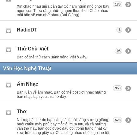
178
Xin chào nhau giữa bàn tay Có năm ngón nhỏ phơi bày
ngón con Thưa rằng những ngón thon thon Chào nhau
một bận sẽ còn nhớ nhau (Bùi Giáng)
RadioDT
6
Thử Chữ Việt
98
Bạn có thể thử cách đánh tiếng Việt ở đây.
Văn Học Nghệ Thuật
Âm Nhạc
959
Bàn luận về âm nhạc. Bạn có thể post lời nhạc những
bản nhạc bạn yêu thích ở đây.
Thơ
Những bài thơ do bạn sáng tác buổi sáng sương giăng,
523
buổi chiều mây phủ hay một tối mưa mù, và cả những
vần thơ hay, bạn đọc được đâu đó, trong trang nhật ký
xưa, trên trang giấy cũ. Chia cùng nhau nhé, bạn thơ tôi.