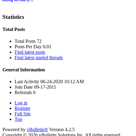
Statistics
Total Posts
Total Posts
72
Posts Per Day
0.01
Find latest posts
Find latest started threads
General Information
Last Activity
06-24-2020
10:12 AM
Join Date
09-17-2011
Referrals
0
Log in
Register
Full Site
Top
Powered by
vBulletin®
Version 4.2.5
Copyright © 2026 vBulletin Solutions Inc. All rights reserved.