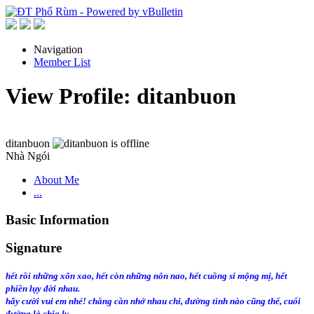
Navigation
Member List
View Profile: ditanbuon
ditanbuon
Nhà Ngói
About Me
...
Basic Information
Signature
hết rồi những xôn xao, hết còn những nôn nao, hết cuồng si mộng mị, hết
phiền lụy đời nhau.
hãy cười vui em nhé! chẳng cần nhớ nhau chi, đường tình nào cũng thế,
cuối
đường là chia ly ...