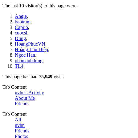
The last 10 visitor(s) to this page were:
Angie
,
baotram
,
Caprio
,
cuocsi
,
Dung
,
HoangPhucVN
,
Hoàng Thu Diệp
,
Ngoc Han
,
phamanhdung
,
TL4
This page has had
75,949
visits
Tab Content
nvhn's Activity
About Me
Friends
Tab Content
All
nvhn
Friends
Photos