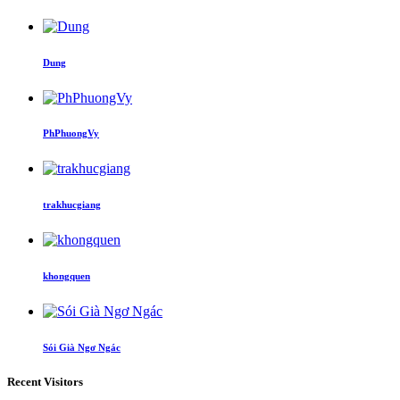
Dung
PhPhuongVy
trakhucgiang
khongquen
Sói Già Ngơ Ngác
Recent Visitors