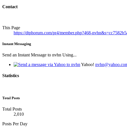
Contact
This Page
https://dtphorum.com/pr4/member.php?468-nvhn&s=cc7582b
Instant Messaging
Send an Instant Message to nvhn Using...
Yahoo!
nvhn@yahoo.co
Statistics
Total Posts
Total Posts
2,010
Posts Per Day