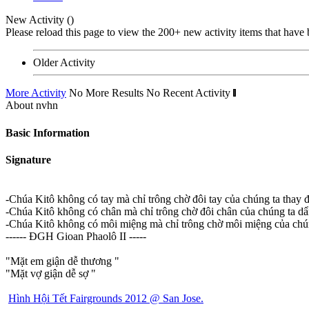
New Activity (
)
Please reload this page to view the 200+ new activity items that have 
Older Activity
More Activity
No More Results
No Recent Activity
About nvhn
Basic Information
Signature
-Chúa Kitô không có tay mà chỉ trông chờ đôi tay của chúng ta thay đ
-Chúa Kitô không có chân mà chỉ trông chờ đôi chân của chúng ta dẩ
-Chúa Kitô không có môi miệng mà chỉ trông chờ môi miệng của chún
------ ĐGH Gioan Phaolô II -----
"Mặt em giận dễ thương
"
"Mặt vợ giận dễ sợ
"
Hình Hội Tết Fairgrounds 2012 @ San Jose.