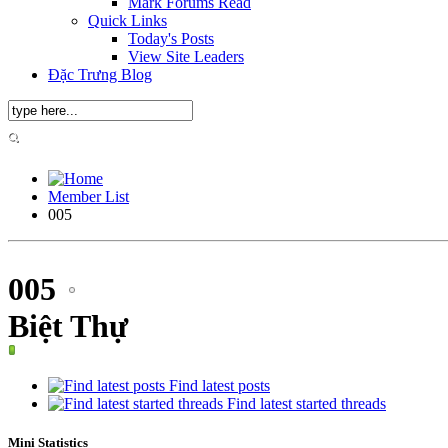
Mark Forums Read
Quick Links
Today's Posts
View Site Leaders
Đặc Trưng Blog
Member List
005
005
Biệt Thự
Find latest posts
Find latest started threads
Mini Statistics