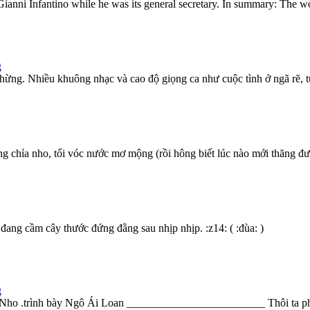
Gianni Infantino while he was its general secretary. In summary: The w
g
g. Nhiều khuông nhạc và cao độ giọng ca như cuộc tình ở ngã rẽ, t
g chỉa nho, tối vóc nước mơ mộng (rồi hông biết lúc nào mới thăng đườ
đang cầm cây thước đứng đằng sau nhịp nhịp. :z14: ( :đùa: )
g
ho .trình bày Ngô Ái Loan _________________________ Thôi ta phi