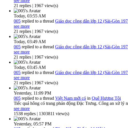
see more
21 replies | 1967 view(s)
Today,
03:55 AM
005
replied to a thread
Giáo dục công dân lớp 12 (Sài-Gòn 197
see more
21 replies | 1967 view(s)
Today,
03:49 AM
005
replied to a thread
Giáo dục công dân lớp 12 (Sài-Gòn 197
see more
21 replies | 1967 view(s)
Today,
03:45 AM
005
replied to a thread
Giáo dục công dân lớp 12 (Sài-Gòn 197
see more
21 replies | 1967 view(s)
Yesterday,
11:09 PM
005
replied to a thread
Việt Nam mới có
in
Quê Hương Tôi
Tiếc quá hông có trang phản động Đặc Trưng. Công an xử lý 
see more
1538 replies | 1303811 view(s)
Yesterday,
05:57 PM