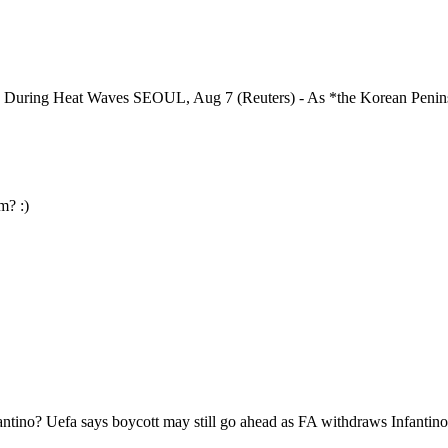
During Heat Waves SEOUL, Aug 7 (Reuters) - As *the Korean Peninsu
m? :)
ino? Uefa says boycott may still go ahead as FA withdraws Infantino 