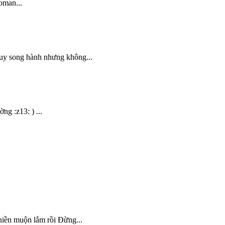
oman...
uy song hành nhưng không...
ng :z13: ) ...
ền muộn lắm rồi Đừng...