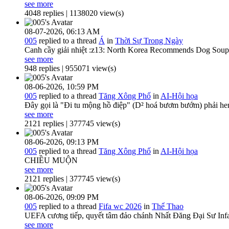
see more
4048 replies | 1138020 view(s)
08-07-2026,
06:13 AM
005
replied to a thread
Á
in
Thời Sự Trong Ngày
Canh cầy giải nhiệt :z13: North Korea Recommends Dog Soup 
see more
948 replies | 955071 view(s)
08-06-2026,
10:59 PM
005
replied to a thread
Tăng Xông Phố
in
AI-Hội họa
Đây gọi là "Đi tu mộng hồ điệp" (D² hoá bươm bướm) phải he
see more
2121 replies | 377745 view(s)
08-06-2026,
09:13 PM
005
replied to a thread
Tăng Xông Phố
in
AI-Hội họa
CHIỀU MUỘN
see more
2121 replies | 377745 view(s)
08-06-2026,
09:09 PM
005
replied to a thread
Fifa wc 2026
in
Thể Thao
UEFA cương tiếp, quyết tâm đảo chánh Nhất Đăng Đại Sư Infant
see more