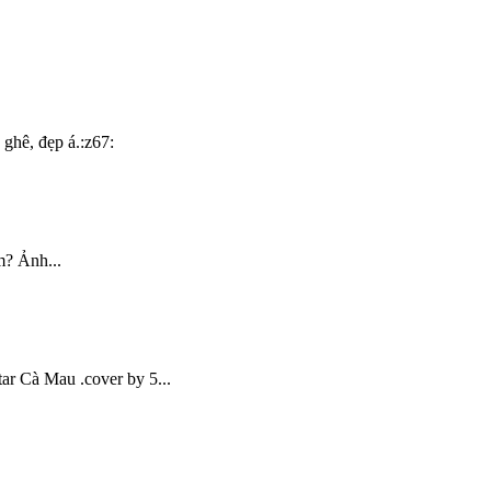
ghê, đẹp á.:z67:
m? Ảnh...
 Cà Mau .cover by 5...