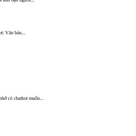
t: Văn bản...
nhờ có chatbot muốn...