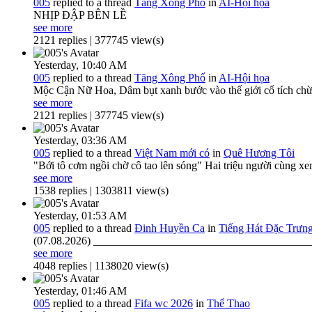
005
replied to a thread
Tăng Xông Phố
in
AI-Hội họa
NHỊP ĐẬP BÊN LỀ
see more
2121 replies | 377745 view(s)
Yesterday,
10:40 AM
005
replied to a thread
Tăng Xông Phố
in
AI-Hội họa
Mộc Cận Nữ Hoa, Dâm bụt xanh bước vào thế giới cổ tích chừa 
see more
2121 replies | 377745 view(s)
Yesterday,
03:36 AM
005
replied to a thread
Việt Nam mới có
in
Quê Hương Tôi
"Bới tô cơm ngồi chờ cô tao lên sóng" Hai triệu người cùng 
see more
1538 replies | 1303811 view(s)
Yesterday,
01:53 AM
005
replied to a thread
Đinh Huyền Ca
in
Tiếng Hát Đặc Trưn
(07.08.2026) __________________________________________
see more
4048 replies | 1138020 view(s)
Yesterday,
01:46 AM
005
replied to a thread
Fifa wc 2026
in
Thể Thao