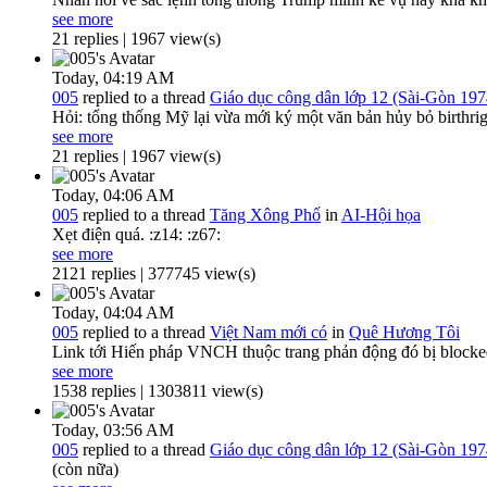
see more
21 replies | 1967 view(s)
Today,
04:19 AM
005
replied to a thread
Giáo dục công dân lớp 12 (Sài-Gòn 197
Hỏi: tổng thống Mỹ lại vừa mới ký một văn bản hủy bỏ birthrig
see more
21 replies | 1967 view(s)
Today,
04:06 AM
005
replied to a thread
Tăng Xông Phố
in
AI-Hội họa
Xẹt điện quá. :z14: :z67:
see more
2121 replies | 377745 view(s)
Today,
04:04 AM
005
replied to a thread
Việt Nam mới có
in
Quê Hương Tôi
Link tới Hiến pháp VNCH thuộc trang phản động đó bị blocked 
see more
1538 replies | 1303811 view(s)
Today,
03:56 AM
005
replied to a thread
Giáo dục công dân lớp 12 (Sài-Gòn 197
(còn nữa)