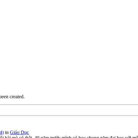
been created.
4)
in
Giáo Dục
i hài mà có thật. 40 năm trước mình có học chung năm đại học với mộ