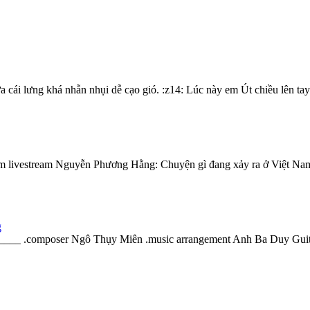
cái lưng khá nhẵn nhụi dễ cạo gió. :z14: Lúc này em Út chiều lên tay 
xem livestream Nguyễn Phương Hằng: Chuyện gì đang xảy ra ở Việt Na
g
_ .composer Ngô Thụy Miên .music arrangement Anh Ba Duy Guitar