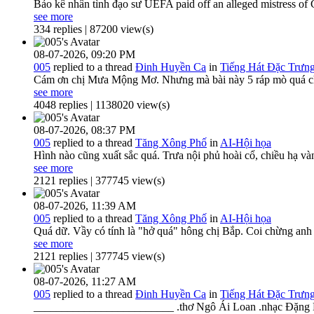
Bảo kê nhân tình đạo sư UEFA paid off an alleged mistress of 
see more
334 replies | 87200 view(s)
08-07-2026,
09:20 PM
005
replied to a thread
Đinh Huyền Ca
in
Tiếng Hát Đặc Trưn
Cám ơn chị Mưa Mộng Mơ. Nhưng mà bài này 5 ráp mò quá chừn
see more
4048 replies | 1138020 view(s)
08-07-2026,
08:37 PM
005
replied to a thread
Tăng Xông Phố
in
AI-Hội họa
Hình nào cũng xuất sắc quá. Trưa nội phủ hoài cổ, chiều hạ vàn
see more
2121 replies | 377745 view(s)
08-07-2026,
11:39 AM
005
replied to a thread
Tăng Xông Phố
in
AI-Hội họa
Quá dữ. Vầy có tính là "hở quá" hông chị Bắp. Coi chừng anh 
see more
2121 replies | 377745 view(s)
08-07-2026,
11:27 AM
005
replied to a thread
Đinh Huyền Ca
in
Tiếng Hát Đặc Trưn
_________________________ .thơ Ngô Ái Loan .nhạc Đặng N