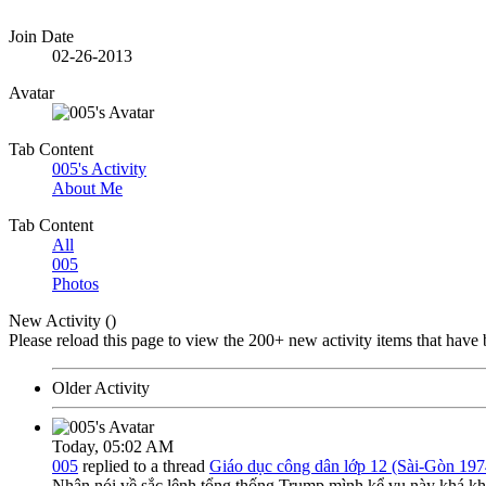
Join Date
02-26-2013
Avatar
Tab Content
005's Activity
About Me
Tab Content
All
005
Photos
New Activity (
)
Please reload this page to view the 200+ new activity items that have 
Older Activity
Today,
05:02 AM
005
replied to a thread
Giáo dục công dân lớp 12 (Sài-Gòn 197
Nhân nói về sắc lệnh tổng thống Trump mình kể vụ này khá khô