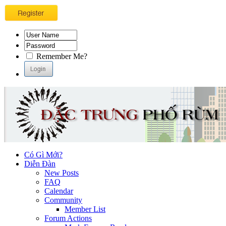
Remember Me?
Có Gì Mới?
Diễn Đàn
New Posts
FAQ
Calendar
Community
Member List
Forum Actions