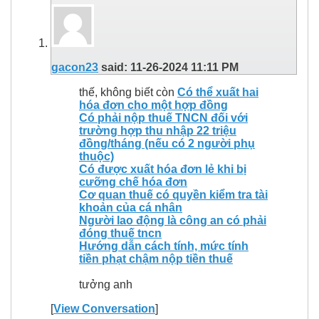
gacon23
said:
11-26-2024
11:11 PM
thế, không biết còn
Có thể xuất hai
hóa đơn cho một hợp đồng
Có phải nộp thuế TNCN đối với
trường hợp thu nhập 22 triệu
đồng/tháng (nếu có 2 người phụ
thuộc)
Có được xuất hóa đơn lẻ khi bị
cưỡng chế hóa đơn
Cơ quan thuế có quyền kiểm tra tài
khoản của cá nhân
Người lao động là công an có phải
đóng thuế tncn
Hướng dẫn cách tính, mức tính
tiền phạt chậm nộp tiền thuế
tưởng anh
[
View Conversation
]