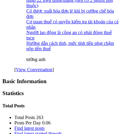
nhập 22 triệu đồng/tháng (nếu có 2 người phụ
thuộc)
Có được xuất hóa đơn lẻ khi bị cưỡng chế hóa
đơn
Cơ quan thuế có quyền kiểm tra tài khoản của cá
nhân
Người lao động là công an có phải đóng thuế
tncn
Hướng dẫn cách tính, mức tính tiền phạt chậm
nộp tiền thuế
tưởng anh
[
View Conversation
]
Basic Information
Statistics
Total Posts
Total Posts
263
Posts Per Day
0.06
Find latest posts
Find latest started threads