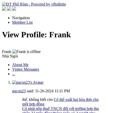
Navigation
Member List
View Profile: Frank
Frank
Nhà Ngói
About Me
Visitor Messages
...
gacon23
said:
11-26-2024
11:11 PM
thế, không biết còn
Có thể xuất hai hóa đơn cho
một hợp đồng
Có phải nộp thuế TNCN đối với trường hợp thu