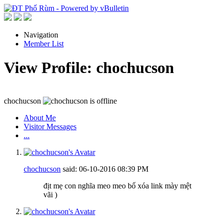
Navigation
Member List
View Profile: chochucson
chochucson
About Me
Visitor Messages
...
chochucson
said:
06-10-2016
08:39 PM
địt mẹ con nghĩa meo meo bố xóa link mày mệt
vãi
)