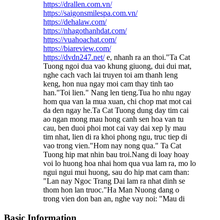
https://drallen.com.vn/
https://saigonsmilespa.com.vn/
https://dehalaw.com/
https://nhagothanhdat.com/
https://vuahoachat.com/
https://biareview.com/
https://dvdn247.net/
e, nhanh ra an thoi."Ta Cat
Tuong ngoi dua vao khung giuong, dui dui mat,
nghe cach vach lai truyen toi am thanh leng
keng, hon nua ngay moi cam thay tinh tao
han."Toi lien." Nang len tieng.Tua ho nhu ngay
hom qua van la mua xuan, chi chop mat mot cai
da den ngay he.Ta Cat Tuong dung day tim cai
ao ngan mong mau hong canh sen hoa van tu
cau, ben duoi phoi mot cai vay dai xep ly mau
tim nhat, lien di ra khoi phong ngu, truc tiep di
vao trong vien."Hom nay nong qua." Ta Cat
Tuong hip mat nhin bau troi.Nang di loay hoay
voi lo huong hoa nhai hom qua vua lam ra, mo lo
ngui ngui mui huong, sau do hip mat cam than:
"Lan nay Ngoc Trang Dai lam ra nhat dinh se
thom hon lan truoc."Ha Man Nuong dang o
trong vien don ban an, nghe vay noi: "Mau di
Basic Information