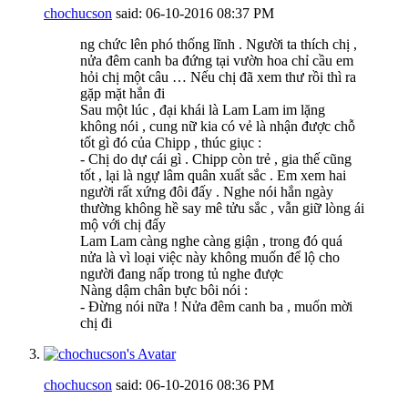
chochucson
said:
06-10-2016
08:37 PM
ng chức lên phó thống lĩnh . Người ta thích chị ,
nửa đêm canh ba đứng tại vườn hoa chỉ cầu em
hỏi chị một câu … Nếu chị đã xem thư rồi thì ra
gặp mặt hắn đi
Sau một lúc , đại khái là Lam Lam im lặng
không nói , cung nữ kia có vẻ là nhận được chỗ
tốt gì đó của Chipp , thúc giục :
- Chị do dự cái gì . Chipp còn trẻ , gia thế cũng
tốt , lại là ngự lâm quân xuất sắc . Em xem hai
người rất xứng đôi đấy . Nghe nói hắn ngày
thường không hề say mê tửu sắc , vẫn giữ lòng ái
mộ với chị đấy
Lam Lam càng nghe càng giận , trong đó quá
nửa là vì loại việc này không muốn để lộ cho
người đang nấp trong tủ nghe được
Nàng dậm chân bực bôi nói :
- Đừng nói nữa ! Nửa đêm canh ba , muốn mời
chị đi
chochucson
said:
06-10-2016
08:36 PM