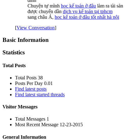
đình
Chuyện tự mình
học kế toán ở đâu
làm ra tài sản
được chuyển dần
dịch vụ kế toán tại tphcm
sang châu Á,
học kế toán ở đâu tốt nhất hà nội
[
View Conversation
]
Basic Information
Statistics
Total Posts
Total Posts
38
Posts Per Day
0.01
Find latest posts
Find latest started threads
Visitor Messages
Total Messages
1
Most Recent Message
12-23-2015
General Information