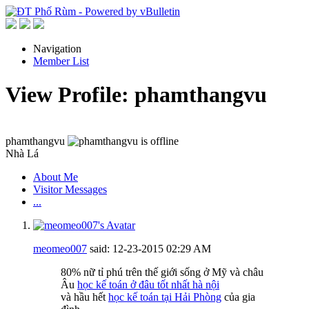
Navigation
Member List
View Profile: phamthangvu
phamthangvu
Nhà Lá
About Me
Visitor Messages
...
meomeo007
said:
12-23-2015
02:29 AM
80% nữ tỉ phú trên thế giới sống ở Mỹ và châu
Âu
học kế toán ở đâu tốt nhất hà nội
và hầu hết
học kế toán tại Hải Phòng
của gia