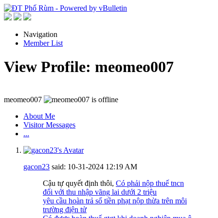
Navigation
Member List
View Profile: meomeo007
meomeo007
About Me
Visitor Messages
...
gacon23
said:
10-31-2024
12:19 AM
Cậu tự quyết định thôi,
Có phải nộp thuế tncn
đối với thu nhập vãng lai dưới 2 triệu
yêu cầu hoàn trả số tiền phạt nộp thừa trên môi
trường điện tử