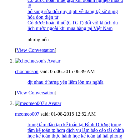
Có được hoàn thuế gtgt khi doanh nghiệp mua ô
tô
bổ sung sửa đổi quy định về đăng ký sử dụng
hóa đơn điện tử
Có được hoàn thuế (GTGT) đối với khách du
lịch nước ngoài khi mua hàng tại Việt Nam
nhưng nếu
[
View Conversation
]
chochucson
said:
05-06-2015
06:39 AM
địt nhau ở hưng yên
liếm lồn ms nghĩa
[
View Conversation
]
meomeo007
said:
01-08-2015
12:52 AM
trung tâm đào tạo kế toán tại Bình Dương
trung
tâm kế toán tp hcm
dịch vụ làm báo cáo tài chính
học kế toán thực hành
học kế toán tại hải phòng