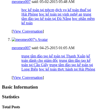
meomeo007
said:
05-02-2015
05:48 AM
học kế toán tại tphcm
dịch vụ kế toán thuế tại
Hải Phòng
học kế toán tại vinh nghệ an
trung
tâm đào tạo kế toán tại Đà Nẵng
học phần mềm
kế toán
[
View Conversation
]
meomeo007
said:
04-25-2015
01:05 AM
trung tâm đào tạo kế toán tại Thanh Xuân
kế
toán dành cho giám đốc
trung tâm đào tạo kế
toán tại Cầu Giấy
trung tâm đào tạo kế toán tại
Long Biên
học kế toán thực hành tại Hải Phòng
[
View Conversation
]
Basic Information
Statistics
Total Posts