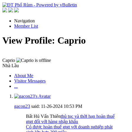
Navigation
Member List
View Profile: Caprio
Caprio
Nhà Lầu
About Me
Visitor Messages
...
gacon23
said:
11-26-2024
10:53 PM
Bất Hủ Vấn Thiên
thủ tục và thời hạn hoàn thuế
gtgt đối với hàng nhập khẩu
Có được hoàn thuế gtgt với doanh nghiệp phát