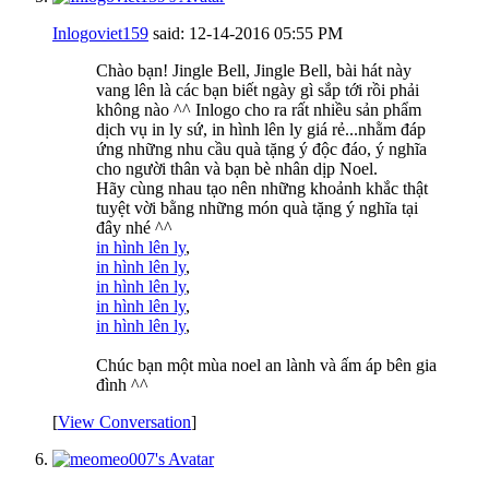
Inlogoviet159
said:
12-14-2016
05:55 PM
Chào bạn! Jingle Bell, Jingle Bell, bài hát này
vang lên là các bạn biết ngày gì sắp tới rồi phải
không nào ^^ Inlogo cho ra rất nhiều sản phẩm
dịch vụ in ly sứ, in hình lên ly giá rẻ...nhằm đáp
ứng những nhu cầu quà tặng ý độc đáo, ý nghĩa
cho người thân và bạn bè nhân dịp Noel.
Hãy cùng nhau tạo nên những khoảnh khắc thật
tuyệt vời bằng những món quà tặng ý nghĩa tại
đây nhé ^^
in hình lên ly
,
in hình lên ly
,
in hình lên ly
,
in hình lên ly
,
in hình lên ly
,
Chúc bạn một mùa noel an lành và ấm áp bên gia
đình ^^
[
View Conversation
]