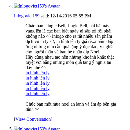
Inlogoviet159
said:
12-14-2016
05:55 PM
Chào bạn! Jingle Bell, Jingle Bell, bài hát này
vang lên là các bạn biết ngày gì sắp tới rồi phải
không nào ^^ Inlogo cho ra rất nhiều sản phẩm
dịch vụ in ly sứ, in hình lên ly giá rẻ...nhằm đáp
ứng những nhu cầu quà tặng ý độc đáo, ý nghĩa
cho người thân và bạn bè nhân dịp Noel.
Hãy cùng nhau tạo nên những khoảnh khắc thật
tuyệt vời bằng những món quà tặng ý nghĩa tại
đây nhé ^^
in hình lên ly
,
in hình lên ly
,
in hình lên ly
,
in hình lên ly
,
in hình lên ly
,
Chúc bạn một mùa noel an lành và ấm áp bên gia
đình ^^
[
View Conversation
]