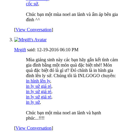
cốc sứ
,
Chúc bạn một mùa noel an lành và ấm áp bên gia
đình ^^
[
View Conversation
]
Mrgift
said:
12-19-2016
06:10 PM
Mùa giáng sinh này các bạn hãy gắn kết tình cảm
gia đình bằng một món quà đặc biệt nhé! Món
quà đặc biệt đó là gì ư? Đó chính là in hình gia
đình lên ly sứ. Chúng tôi là INLGOGO chuyên:
in hình lên ly
,
in ly sứ giá rẻ
,
in ly sứ giá rẻ
,
in ly sứ giá rẻ
,
in ly sứ
,
Chúc bạn một mùa noel an lành và hạnh
phúc...!!!!
[
View Conversation
]