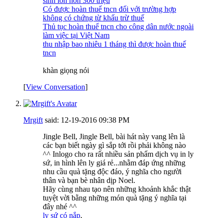
sinh lớn hơn 300 triệu
Có được hoàn thuế tncn đối với trường hợp
không có chứng từ khấu trừ thuế
Thủ tục hoàn thuế tncn cho công dân nước ngoài
làm việc tại Việt Nam
thu nhập bao nhiêu 1 tháng thì được hoàn thuế
tncn
khàn giọng nói
[
View Conversation
]
Mrgift
said:
12-19-2016
09:38 PM
Jingle Bell, Jingle Bell, bài hát này vang lên là
các bạn biết ngày gì sắp tới rồi phải không nào
^^ Inlogo cho ra rất nhiều sản phẩm dịch vụ in ly
sứ, in hình lên ly giá rẻ...nhằm đáp ứng những
nhu cầu quà tặng độc đáo, ý nghĩa cho người
thân và bạn bè nhân dịp Noel.
Hãy cùng nhau tạo nên những khoảnh khắc thật
tuyệt vời bằng những món quà tặng ý nghĩa tại
đây nhé ^^
ly sứ có nắp
,