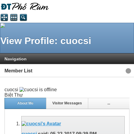
View Profile: cuocsi
Navigation
Member List
cuocsi
Biệt Thự
About Me
Visitor Messages
...
cuocsi
said:
05-22-2017
09:39 PM