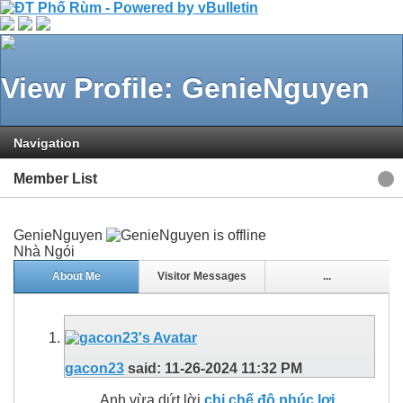
View Profile: GenieNguyen
Navigation
Member List
GenieNguyen
Nhà Ngói
About Me
Visitor Messages
...
gacon23
said:
11-26-2024
11:32 PM
Anh vừa dứt lời.
chi chế độ phúc lợi