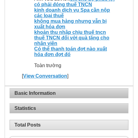
có phải đóng thuế TNCN
kinh doanh dịch vụ Spa cần nộp
các loại thuế
không mua hàng nhưng vẫn bị
xuất hóa đơn
khoản thu nhập chịu thuế tncn
thuế TNCN đối với quà tặng cho
nhân viên
Có thể thanh toán đợt nào xuất
hóa đơn đợt đó
Toàn trường
[
View Conversation
]
Basic Information
Statistics
Total Posts