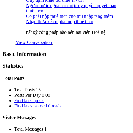
Quy định khấu trừ thuế TNCN
Người nước ngoài có được ủy quyền quyết toán
thuế tncn
Có phải nộp thuế tncn cho thu nhập tăng thêm
Nhận thừa kế có phải nộp thuế tncn
bất kỳ công pháp nào nên hai viên Hoả hệ
[
View Conversation
]
Basic Information
Statistics
Total Posts
Total Posts
15
Posts Per Day
0.00
Find latest posts
Find latest started threads
Visitor Messages
Total Messages
1