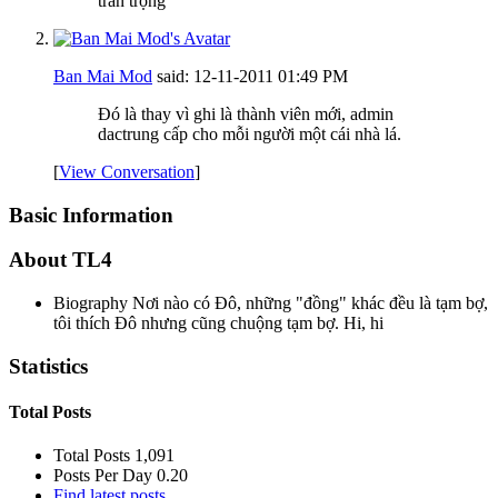
trân trọng
Ban Mai Mod
said:
12-11-2011
01:49 PM
Đó là thay vì ghi là thành viên mới, admin
dactrung cấp cho mỗi người một cái nhà lá.
[
View Conversation
]
Basic Information
About TL4
Biography
Nơi nào có Đô, những "đồng" khác đều là tạm bợ,
tôi thích Đô nhưng cũng chuộng tạm bợ. Hi, hi
Statistics
Total Posts
Total Posts
1,091
Posts Per Day
0.20
Find latest posts