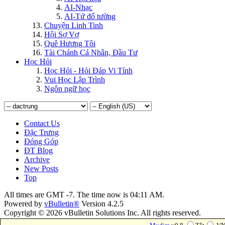
AI-Nhạc
AI-Tứ đổ tường
Chuyện Linh Tinh
Hội Sợ Vợ
Quê Hương Tôi
Tài Chánh Cá Nhân, Đầu Tư
Học Hỏi
Học Hỏi - Hỏi Ðáp Vi Tính
Vui Học Lập Trình
Ngôn ngữ học
Contact Us
Đặc Trưng
Đóng Góp
ĐT Blog
Archive
New Posts
Top
All times are GMT -7. The time now is
04:11 AM
.
Powered by
vBulletin®
Version 4.2.5
Copyright © 2026 vBulletin Solutions Inc. All rights reserved.
Forum Modifications By
Marco Mamdouh