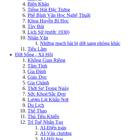
Biên Khảo
Tiếng Hát Đặc Trưng
Phê Bình Văn Học Nghệ Thuật
Khoa Huyền Bí Học
Tùy Bút
Lịch Sử (trước 1930)
Nhân Văn
Những mạch bài bị dời sang phòng khác
Tiếu Lâm
Đời Sống - Xã Hội
Không Gian Riêng
Tâm Tình
Gia Đình
Giáo Dục
Gia Chánh
Thời Sự Trong Ngày
Sức Khoẻ/Sắc Đẹp
Lượm Lặt Khắp Nơi
Du Lịch
Thể Thao
Thú Tiêu Khiển
Trí Tuệ Nhân Tạo
AI-Điện toán
AI-Văn chương
AI-Hội họa