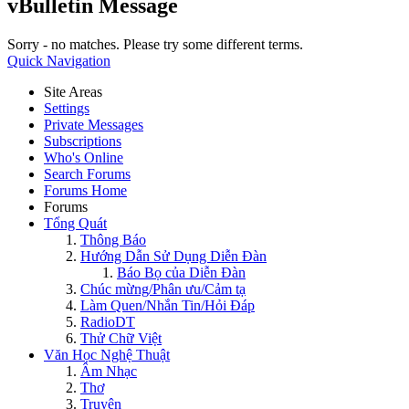
vBulletin Message
Sorry - no matches. Please try some different terms.
Quick Navigation
Site Areas
Settings
Private Messages
Subscriptions
Who's Online
Search Forums
Forums Home
Forums
Tổng Quát
Thông Báo
Hướng Dẫn Sử Dụng Diễn Đàn
Báo Bọ của Diễn Đàn
Chúc mừng/Phân ưu/Cảm tạ
Làm Quen/Nhắn Tin/Hỏi Đáp
RadioDT
Thử Chữ Việt
Văn Học Nghệ Thuật
Âm Nhạc
Thơ
Truyện