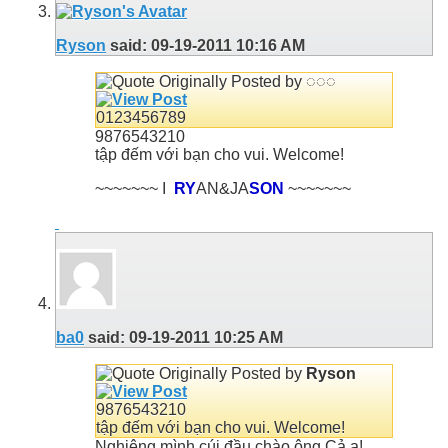
Ryson
said:
09-19-2011
10:16 AM
Originally Posted by
◌◌◌
0123456789
9876543210
tập đếm với bạn cho vui. Welcome!
~~~~~~~ I
RY
AN&JA
SON
~~~~~~~
ba0
said:
09-19-2011
10:25 AM
Originally Posted by
Ryson
9876543210
tập đếm với bạn cho vui. Welcome!
Nghiêng mình cúi đầu chào ông Cả ạ!