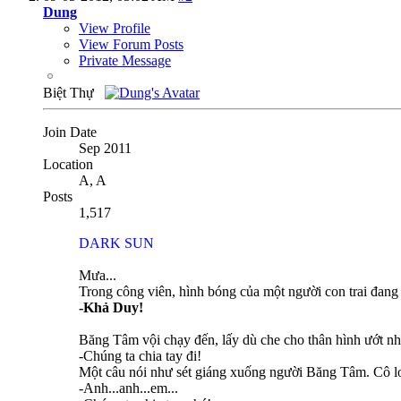
Dung
View Profile
View Forum Posts
Private Message
Biệt Thự
Join Date
Sep 2011
Location
A, A
Posts
1,517
DARK SUN
Mưa...
Trong công viên, hình bóng của một người con trai đang 
-Khả Duy!
Băng Tâm vội chạy đến, lấy dù che cho thân hình ướt n
-Chúng ta chia tay đi!
Một câu nói như sét giáng xuống người Băng Tâm. Cô lo
-Anh...anh...em...