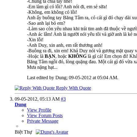
-Chúng ta chia tay nhé!
-Em làm gì có lỗi? Anh nói đi, em sẻ sữa!
-Không, em không có lỗi!
Anh ấy buông tay Băng Tâm ra, có cái gì đó chạy dài 
-Sao anh lại bỏ em?
-Làm sao còn yêu nhau khi trái tim anh đã thuộc về ngư
-Anh ác lắm! Anh là người nói yêu tôi và giờ anh là kẻ nó
-Xin lỗi!
-Anh Duy, xin anh, em rất thương anh!
-Buông ra đi, xin em! Khả Duy nói và gương mặt quay v
-Hoặc là
BẠN
, hoặc
KHÔNG
là gì cả! Em chọn đi! Kh
Băng Tâm ngồi đó, lòng quặng đau. Một cái gì đó vừa x
Mưa nặng hạt...
Last edited by Dung; 09-05-2012 at
05:04 AM
.
Reply With Quote
09-05-2012,
05:13 AM
#3
Dung
View Profile
View Forum Posts
Private Message
Biệt Thự