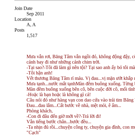
Join Date
Sep 2011
Location
A, A
Posts
1,517
Mưa vẫn rơi, Băng Tâm vẫn ngồi đó, không động đậy, cô
cánh bay đi như những cánh chim trời.
-Tại sao?
-Tôi đã làm gì nên tội? Tại sao anh ấy bỏ tôi m
-Tôi hận anh!
Vết thương Băng Tâm rỉ máu. Vị đau...vị mặn ướt khắp 
Mưa tạnh...nước mắt tạnh
Màn đêm buông xuống. Từng bư
Màn đêm buông xuống bên cô, bên cuộc đời cô, mối tình 
-Hoặc là bạn hoặc là không gì cả!
Câu nói đó như hàng vạn con dao cứa vào trái tim Băng
Đau...đau lắm...
Cất bước về nhà, mệt mỏi, ê ẩm...
Phòng khách,
-Con đi đâu đến giờ mới về?
-Trả lời đi!
Vẫn tiếng bước chân...bước đều...
-Ta nhịn đủ rồi...chuyện công ty, chuyện gia đình, con 
"Cạch"