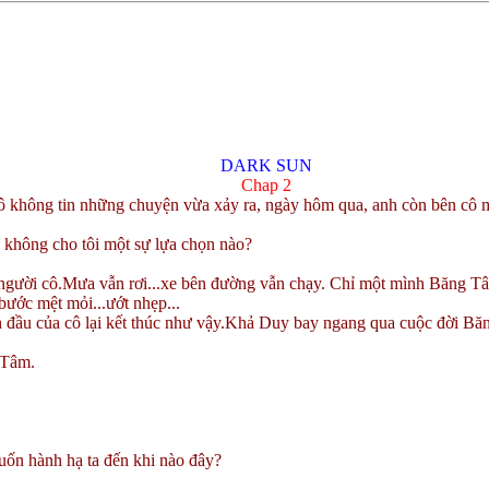
DARK SUN
Chap 2
 không tin những chuyện vừa xảy ra, ngày hôm qua, anh còn bên cô m
à không cho tôi một sự lựa chọn nào?
người cô.
Mưa vẫn rơi...xe bên đường vẫn chạy. Chỉ một mình Băng Tâm
ớc mệt mỏi...ướt nhẹp...
đầu của cô lại kết thúc như vậy.
Khả Duy bay ngang qua cuộc đời Băng
 Tâm.
muốn hành hạ ta đến khi nào đây?