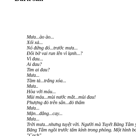
Mưa...ào ào...
Xối xả...
Nó đứng đó...trước mưa...
Đôi bờ vai run lên vì lạnh...?
Vì đau...
Ai đau?
Tim ai đau?
Mưa...
Tầm tả...trắng xóa...
Mưa..
Hòa với máu...
Mùi máu...mùi nước mắt...mùi đau!
Phượng đỏ trên sân...đỏ thẩm
Mưa...
Mặn...đắng...cay...
Mưa...
Trời mưa...nhưng tuyệt vời. Người mà Tuyết Băng Tâ
Băng Tâm ngồi trước tấm kính trong phòng. Một hình bó
"Cạch"