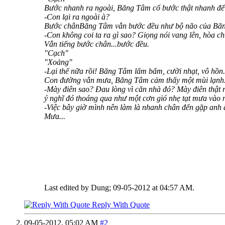
Bước nhanh ra ngoài, Băng Tâm cố bước thật nhanh để t
-Con lại ra ngoài à?
Bước chânBăng Tâm vẫn bước đều như bộ não của Băng 
-Con không coi ta ra gì sao? Giọng nói vang lên, hòa ch
Vẫn tiếng bước chân...bước đều.
"Cạch"
"Xoảng"
-Lại thế nữa rồi! Băng Tâm lẩm bẩm, cười nhạt, vô hồn.
Con đường vẫn mưa, Băng Tâm cảm thấy một mùi lạnh. B
-Mày điên sao? Đau lòng vì căn nhà đó? Mày điên thật 
ý nghĩ đó thoáng qua như một cơn gió nhẹ tạt mưa vào n
-Việc bây giờ mình nên làm là nhanh chân đến gặp anh 
Mưa...
Last edited by Dung; 09-05-2012 at
04:57 AM
.
Reply With Quote
09-05-2012,
05:02 AM
#2