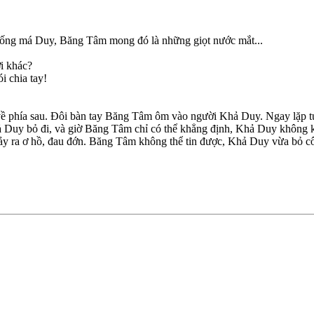
xuống má Duy, Băng Tâm mong đó là những giọt nước mắt...
ời khác?
i chia tay!
ề phía sau. Đôi bàn tay Băng Tâm ôm vào người Khả Duy. Ngay lặp tứ
ả Duy bỏ đi, và giờ Băng Tâm chỉ có thể khẳng định, Khả Duy không k
ảy ra ơ hồ, đau đớn. Băng Tâm không thể tin được, Khả Duy vừa bỏ cô