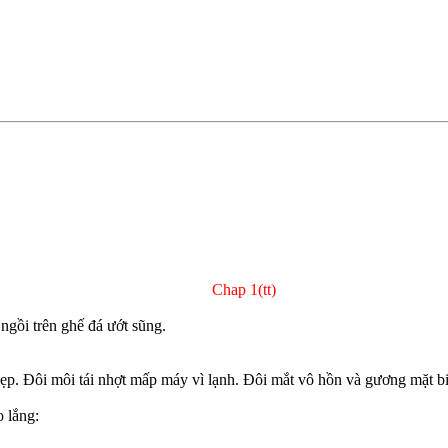
Chap 1(tt)
ngồi trên ghế đá ướt sũng.
hẹp. Đôi môi tái nhợt mấp máy vì lạnh. Đôi mắt vô hồn và gương mặt 
 lắng: