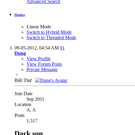
Advanced Search
Display
Linear Mode
Switch to Hybrid Mode
Switch to Threaded Mode
09-05-2012,
04:54 AM
#1
Dung
View Profile
View Forum Posts
Private Message
Biệt Thự
Join Date
Sep 2011
Location
A, A
Posts
1,517
Dark sun