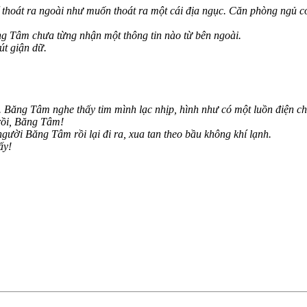
hoát ra ngoài như muốn thoát ra một cái địa ngục. Căn phòng ngủ có t
Tâm chưa từng nhận một thông tin nào từ bên ngoài.
út giận dữ.
ăng Tâm nghe thấy tim mình lạc nhịp, hình như có một luồn điện ch
rồi, Băng Tâm!
gười Băng Tâm rồi lại đi ra, xua tan theo bầu không khí lạnh.
ấy!