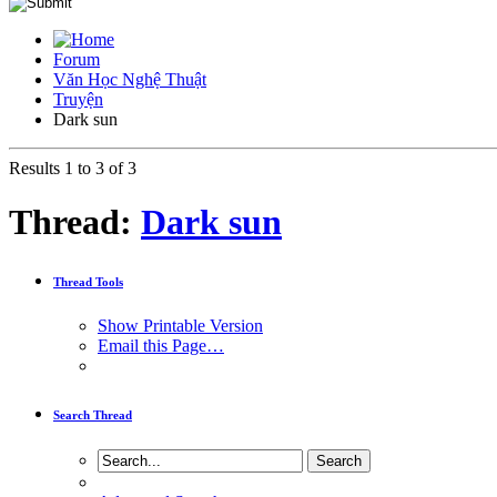
Forum
Văn Học Nghệ Thuật
Truyện
Dark sun
Results 1 to 3 of 3
Thread:
Dark sun
Thread Tools
Show Printable Version
Email this Page…
Search Thread