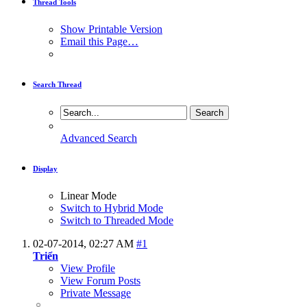
Thread Tools
Show Printable Version
Email this Page…
Search Thread
Advanced Search
Display
Linear Mode
Switch to Hybrid Mode
Switch to Threaded Mode
02-07-2014,
02:27 AM
#1
Triển
View Profile
View Forum Posts
Private Message