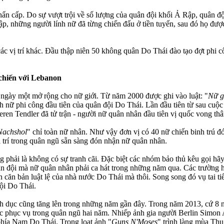
khẩn cấp. Do sự vượt trội về số lượng của quân đội khối Ả Rập, quân 
p, những người lính nữ đã từng chiến đấu ở tiền tuyến, sau đó họ được 
các vị trí khác. Đầu thập niên 50 không quân Do Thái đào tạo đợt phi 
 chiến với Lebanon
ngày một mở rộng cho nữ giới. Từ năm 2000 được ghi vào luật: "
Nữ g
 nữ phi công đầu tiên của quân đội Do Thái. Lần đầu tiên từ sau cuộc 
ren Tendler đã tử trận - người nữ quân nhân đầu tiên vị quốc vong th
Nachshol
" chỉ toàn nữ nhân. Như vậy đơn vị có 40 nữ chiến binh trú đón
ị trí trong quân ngũ sẵn sàng đón nhận nữ quân nhân.
g phải là không có sự tranh cãi. Đặc biệt các nhóm bảo thủ kêu gọi hã
uân đội mà nữ quân nhân phải ca hát trong những năm qua. Các trường h
ên căn bản luật lệ của nhà nước Do Thái mà thôi. Song song đó vụ tai 
hội Do Thái.
nh dục cũng tăng lên trong những năm gần đây. Trong năm 2013, cứ 8 n
 phục vụ trong quân ngũ hai năm. Nhiếp ảnh gia người Berlin Simon A
phía Nam Do Thái. Trong loạt ảnh "
Guns N'Moses
" trình làng mùa Thu