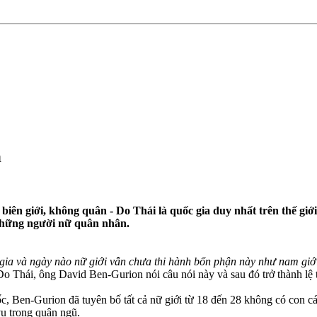
h
biên giới, không quân - Do Thái là quốc gia duy nhất trên thế giớ
những người nữ quân nhân.
gia và ngày nào nữ giới vẫn chưa thi hành bổn phận này như nam giới 
Do Thái, ông David Ben-Gurion nói câu nói này và sau đó trở thành lệ 
c, Ben-Gurion đã tuyên bố tất cả nữ giới từ 18 đến 28 không có con c
vụ trong quân ngũ.