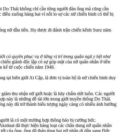
đội Do Thái không chỉ cần từng người đàn ông mà cũng cần
điều xuống hàng hai vì nỗi lo sợ các nữ chiến binh có thể bị
công nữ đầu tiên. Họ được đi đánh trận chiến kênh Suez năm
iới có quyền phục vụ ở từng vị trí trong quân ngũ y hệt như
chiến giành độc lập có sự góp mặt của nữ quân nhân ở tiền
ân kể từ cuộc chiến năm 1948.
g tại biên giới Ai Cập, là đơn vị toàn bộ là nữ chiến binh duy
y giảm thu nhận nữ giới hoặc là hãy chấm dứt luôn. Các người
ợp này là những đề tài lớn trong giới truyền thông Do Thái.
tiếng này đã trở thành biểu tượng ngày càng có nhiều ảnh hưởng
gười là có một trường hợp thông báo bị cưỡng bức.
kstinat đã thực hiện hàng loạt các chân dung nữ quân nhân
 tới của ông, ông đã tháp tùng hai nữ nhân di dân sang Đức