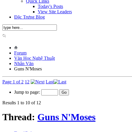
Quick Links
Today's Posts
View Site Leaders
Đặc Trưng Blog
Forum
Văn Học Nghệ Thuật
Nhân Văn
Guns N'Moses
Page 1 of 2
1
2
Last
Jump to page:
Results 1 to 10 of 12
Thread:
Guns N'Moses