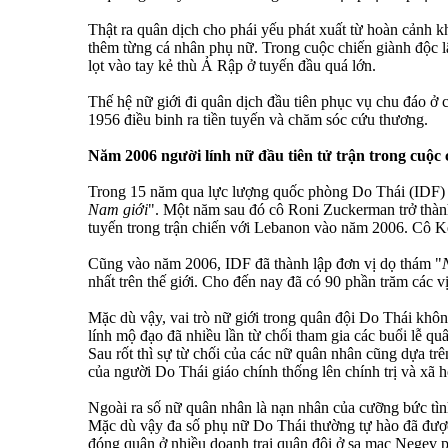
Thật ra quân dịch cho phái yếu phát xuất từ hoàn cảnh 
thêm từng cá nhân phụ nữ. Trong cuộc chiến giành độc lậ
lọt vào tay kẻ thù Ả Rập ở tuyến đầu quá lớn.
Thế hệ nữ giới đi quân dịch đầu tiên phục vụ chu đáo ở 
1956 điều binh ra tiền tuyến và chăm sóc cứu thương.
Năm 2006 người lính nữ đầu tiên tử trận trong cuộc
Trong 15 năm qua lực lượng quốc phòng Do Thái (IDF) 
Nam giới
". Một năm sau đó cô Roni Zuckerman trở thành
tuyến trong trận chiến với Lebanon vào năm 2006. Cô Ke
Cũng vào năm 2006, IDF đã thành lập đơn vị dọ thám "
nhất trên thế giới. Cho đến nay đã có 90 phần trăm các v
Mặc dù vậy, vai trò nữ giới trong quân đội Do Thái khôn
lính mộ đạo đã nhiều lần từ chối tham gia các buổi lễ q
Sau rốt thì sự từ chối của các nữ quân nhân cũng dựa tr
của người Do Thái giáo chính thống lên chính trị và xã 
Ngoài ra số nữ quân nhân là nạn nhân của cưỡng bức tì
Mặc dù vậy đa số phụ nữ Do Thái thường tự hào đã được
đóng quân ở nhiều doanh trại quân đội ở sa mạc Negev 