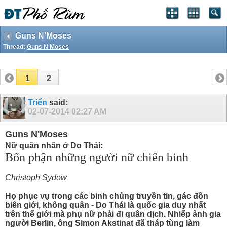
Guns N'Moses
Thread:
Guns N'Moses
1
2
Triển
said:
02-07-2014
02:27 AM
Guns N'Moses
Nữ quân nhân ở Do Thái:
Bổn phận những người nữ chiến binh
Christoph Sydow
Họ phục vụ trong các binh chủng truyền tin, gác đồn
biên giới, không quân - Do Thái là quốc gia duy nhất
trên thế giới mà phụ nữ phải đi quân dịch. Nhiếp ảnh gia
người Berlin, ông Simon Akstinat đã tháp tùng làm