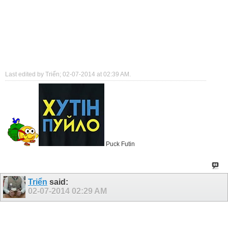
Last edited by Triển; 02-07-2014 at
02:39 AM
.
Puck Futin
Triển
said:
02-07-2014
02:29 AM