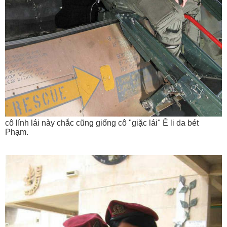
cô lính lái này chắc cũng giống cô "giặc lái" Ê li da bét
Phạm.