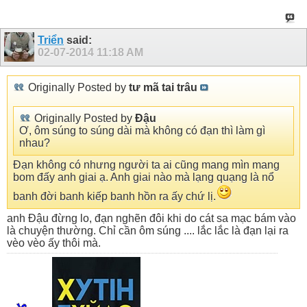
Triển
said:
02-07-2014
11:18 AM
Originally Posted by
tư mã tai trâu
Originally Posted by
Đậu
Ơ, ôm súng to súng dài mà không có đạn thì làm gì
nhau?
Đạn không có nhưng người ta ai cũng mang mìn mang
bom đấy anh giai ạ. Anh giai nào mà lạng quạng là nổ
banh đời banh kiếp banh hồn ra ấy chứ lị.
anh Đậu đừng lo, đạn nghẽn đôi khi do cát sa mạc bám vào
là chuyện thường. Chỉ cần ôm súng .... lắc lắc là đạn lại ra
vèo vèo ấy thôi mà.