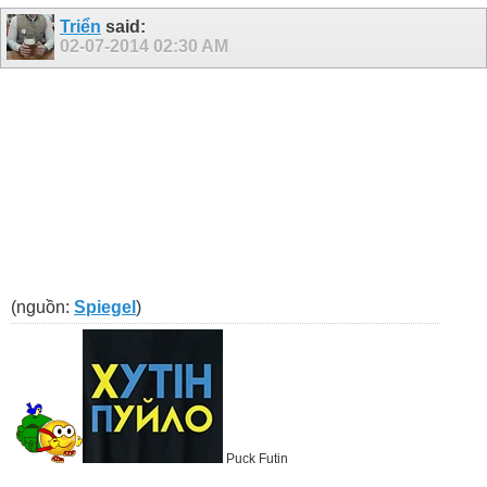
Triển
said:
02-07-2014
02:30 AM
(nguồn:
Spiegel
)
Puck Futin