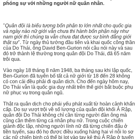
phóng sự với những người nữ quân nhân.
"
Quân đội là biểu tượng bổn phận to lớn nhất cho quốc gia
và ngày nào nữ giới vẫn chưa thi hành bổn phận này như
nam giới thì chúng ta vẫn chưa đạt được sự bình đẳng giới
thật sự
". Từ ngày thủ tướng đầu tiên và khai quốc công thần
của Do Thái, ông David Ben-Gurion nói câu nói này và sau
đó trở thành lệ thường trong quân đội Do Thái, đã 65 năm
trôi qua.
Vào ngày 18 tháng 8 năm 1948, ba tháng sau khi lập quốc,
Ben-Gurion đã tuyên bố tất cả nữ giới từ 18 đến 28 không
có con cái đều phải đi quân dịch. Cho đến ngày hôm nay,
Do Thái vẫn là quốc gia duy nhất trên thế giới bắt buộc phụ
nữ phục vụ trong quân ngũ.
Thật ra quân dịch cho phái yếu phát xuất từ hoàn cảnh khẩn
cấp. Do sự vượt trội về số lượng của quân đội khối Ả Rập,
quân đội Do Thái không chỉ cần từng người đàn ông mà
cũng cần thêm từng cá nhân phụ nữ. Trong cuộc chiến
giành độc lập, những người lính nữ đã từng chiến đấu ở
tiền tuyến, sau đó họ được điều xuống hàng hai vì nỗi lo sợ
các nữ chiến binh có thể bị lọt vào tay kẻ thù Ả Rập ở tuyến