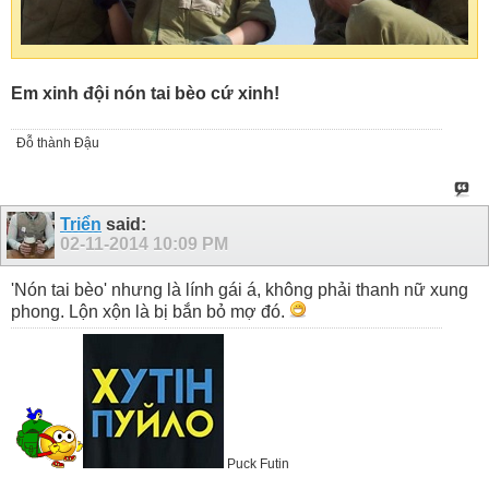
Em xinh đội nón tai bèo cứ xinh!
Đỗ thành Đậu
Triển
said:
02-11-2014
10:09 PM
'Nón tai bèo' nhưng là lính gái á, không phải thanh nữ xung
phong. Lộn xộn là bị bắn bỏ mợ đó.
Puck Futin