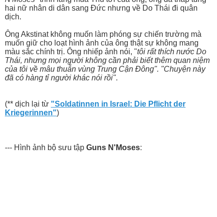
hai nữ nhân di dân sang Đức nhưng về Do Thái đi quân
dịch.
Ông Akstinat không muốn làm phóng sự chiến trường mà
muốn giữ cho loạt hình ảnh của ông thật sự không mang
màu sắc chính trị. Ông nhiếp ảnh nói, "
tôi rất thích nước Do
Thái, nhưng mọi người không cần phải biết thêm quan niệm
của tôi về mâu thuẫn vùng Trung Cận Đông". "Chuyện này
đã có hàng tỉ người khác nói rồi"
.
(** dịch lại từ
"Soldatinnen in Israel: Die Pflicht der
Kriegerinnen"
)
--- Hình ảnh bộ sưu tập
Guns N'Moses
: