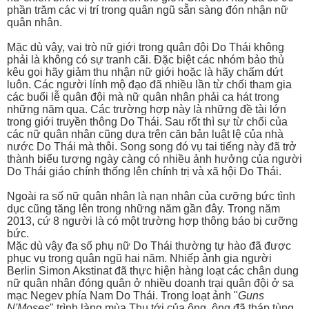
phần trăm các vị trí trong quân ngũ sẵn sàng đón nhận nữ
quân nhân.
Mặc dù vậy, vai trò nữ giới trong quân đội Do Thái không
phải là không có sự tranh cãi. Đặc biệt các nhóm bảo thủ
kêu gọi hãy giảm thu nhận nữ giới hoặc là hãy chấm dứt
luôn. Các người lính mộ đạo đã nhiều lần từ chối tham gia
các buổi lễ quân đội mà nữ quân nhân phải ca hát trong
những năm qua. Các trường hợp này là những đề tài lớn
trong giới truyền thông Do Thái. Sau rốt thì sự từ chối của
các nữ quân nhân cũng dựa trên căn bản luật lệ của nhà
nước Do Thái mà thôi. Song song đó vụ tai tiếng này đã trở
thành biểu tượng ngày càng có nhiều ảnh hưởng của người
Do Thái giáo chính thống lên chính trị và xã hội Do Thái.
Ngoài ra số nữ quân nhân là nạn nhân của cưỡng bức tình
dục cũng tăng lên trong những năm gần đây. Trong năm
2013, cứ 8 người là có một trường hợp thông báo bị cưỡng
bức.
Mặc dù vậy đa số phụ nữ Do Thái thường tự hào đã được
phục vụ trong quân ngũ hai năm. Nhiếp ảnh gia người
Berlin Simon Akstinat đã thực hiện hàng loạt các chân dung
nữ quân nhân đóng quân ở nhiều doanh trại quân đội ở sa
mạc Negev phía Nam Do Thái. Trong loạt ảnh "
Guns
N'Moses
" trình làng mùa Thu tới của ông, ông đã tháp tùng