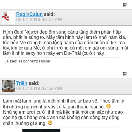
RaginCajun
said:
02-07-2014
05:47 AM
Hình đẹp! Người đẹp ôm súng càng tăng thêm phần hấp
dẫn, nhất là súng to. Mấy tấm hình này làm tớ nhớ năm kia,
lúc bên Mễ đang bị nạn lộng hành của đám buôn xì-ke, ma-
túy, khi tớ qua Mễ, ở phi trường có một em gái ôm súng, mặt
lầm lì nhìn sexy hơn mấy em Do-Thái (cười) này
Laissez les bon temps rouler!
Triển
said:
02-07-2014
07:52 AM
Làm mặt lạnh lùng là một hình thức tự bảo vệ. Theo tâm lý
thì những người như vậy có lá gan thuộc loại bé.
Những em tươi cười thế mà liếc mắt một cái sắc như dao
cạo hạ gục hàng chục anh mà không cần động tay động
chân, huống gì súng.