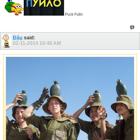
Puck Futin
Đậu
said:
02-11-2014
10:48 AM