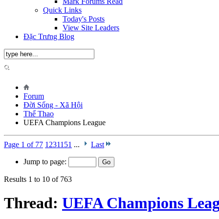
Mark Forums Read
Quick Links
Today's Posts
View Site Leaders
Đặc Trưng Blog
Forum
Đời Sống - Xã Hội
Thể Thao
UEFA Champions League
Page 1 of 77
1
2
3
11
51
...
Last
Jump to page:
Results 1 to 10 of 763
Thread:
UEFA Champions Lea