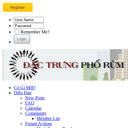
Remember Me?
Có Gì Mới?
Diễn Đàn
New Posts
FAQ
Calendar
Community
Member List
Forum Actions