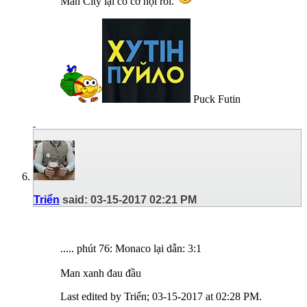
Man City lại có cơ hội rồi.
Puck Futin
Triển
said:
03-15-2017
02:21 PM
..... phút 76: Monaco lại dẫn: 3:1
Man xanh đau đầu
Last edited by Triển; 03-15-2017 at
02:28 PM
.