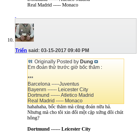
Real Madrid ----- Monaco
Triển
said:
03-15-2017
09:40 PM
Originally Posted by
Dung
Em đoán thử trước giờ bốc thăm :
***
Barcelona -----Juventus
Bayenrn ------ Leicester City
Dortmund ------ Atletico Madrid
Real Madrid ----- Monaco
hahahaha, bốc thăm mà cũng đoán nữa hả.
Nhưng mà cho tôi xin đổi một cặp xứng đôi chút
hông?
Dortmund ------ Leicester City