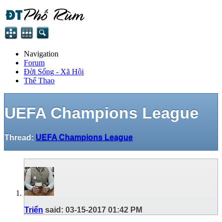
Navigation
Forum
Đời Sống - Xã Hội
Thể Thao
UEFA Champions League
Thread:
UEFA Champions League
Triển
said:
03-15-2017
01:42 PM