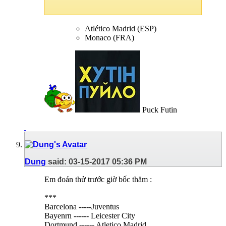
Atlético Madrid (ESP)
Monaco (FRA)
Puck Futin
Dung
said:
03-15-2017
05:36 PM
Em đoán thử trước giờ bốc thăm :
***
Barcelona -----Juventus
Bayenrn ------ Leicester City
Dortmund ------ Atletico Madrid