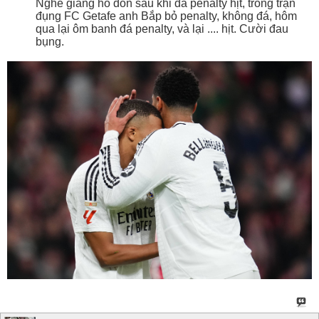
Nghe giang hồ đồn sau khi đá penalty hịt, trong trận
đụng FC Getafe anh Bắp bỏ penalty, không đá, hôm
qua lại ôm banh đá penalty, và lại .... hịt. Cười đau
bụng.