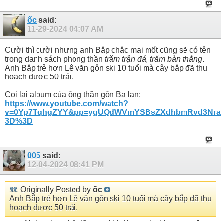
ốc
said:
11-29-2024
04:07 AM
Cười thì cười nhưng anh Bắp chắc mai mốt cũng sẽ có tên
trong danh sách phong thần
trăm trận đá, trăm bàn thắng
.
Anh Bắp trẻ hơn Lê văn gôn ski 10 tuổi mà cây bắp đã thu
hoạch được 50 trái.
Coi lại album của ông thần gôn Ba lan:
https://www.youtube.com/watch?
v=0Yp7TqhgZYY&pp=ygUQdWVmYSBsZXdhbmRvd3Nr
3D%3D
005
said:
12-04-2024
08:41 PM
Originally Posted by
ốc
Anh Bắp trẻ hơn Lê văn gôn ski 10 tuổi mà cây bắp đã thu
hoạch được 50 trái.