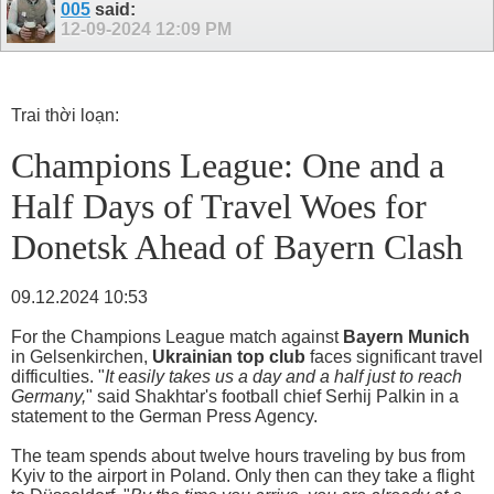
005
said:
12-09-2024
12:09 PM
Trai thời loạn:
Champions League: One and a
Half Days of Travel Woes for
Donetsk Ahead of Bayern Clash
09.12.2024 10:53
For the Champions League match against
Bayern Munich
in Gelsenkirchen,
Ukrainian top club
faces significant travel
difficulties. "
It easily takes us a day and a half just to reach
Germany,
" said Shakhtar's football chief Serhij Palkin in a
statement to the German Press Agency.
The team spends about twelve hours traveling by bus from
Kyiv to the airport in Poland. Only then can they take a flight