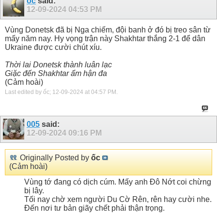
ốc
said:
12-09-2024
04:53 PM
Vùng Donetsk đã bị Nga chiếm, đội banh ở đó bị treo sân từ
mấy năm nay. Hy vọng trận này Shakhtar thắng 2-1 để dân
Ukraine được cười chút xíu.
Thời lai Donetsk thành luân lạc
Giặc đến Shakhtar ẩm hận đa
(Cảm hoài)
Last edited by ốc; 12-09-2024 at
04:57 PM
.
005
said:
12-09-2024
09:16 PM
Originally Posted by
ốc
(Cảm hoài)
Vùng tớ đang có dịch cúm. Mấy anh Đô Nớt coi chừng
bị lây.
Tối nay chờ xem người Du Cờ Rên, rên hay cười nhe.
Đến nơi tư bản giãy chết phải thận trọng.