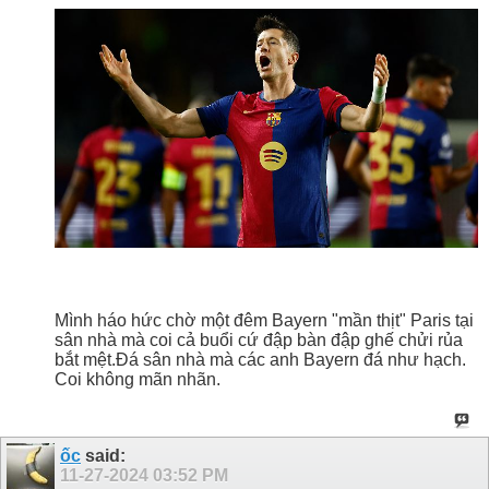
Mình háo hức chờ một đêm Bayern "mần thịt" Paris tại
sân nhà mà coi cả buổi cứ đập bàn đập ghế chửi rủa
bắt mệt.Đá sân nhà mà các anh Bayern đá như hạch.
Coi không mãn nhãn.
ốc
said:
11-27-2024
03:52 PM