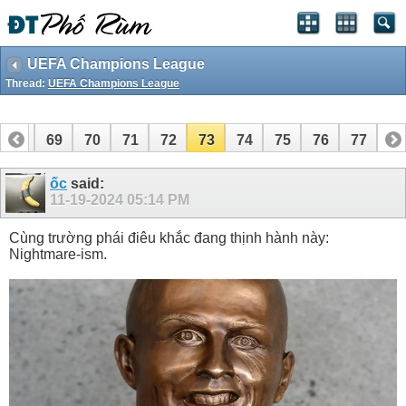
UEFA Champions League
Thread:
UEFA Champions League
68
69
70
71
72
73
74
75
76
77
ốc
said:
11-19-2024
05:14 PM
Cùng trường phái điêu khắc đang thịnh hành này:
Nightmare-ism.