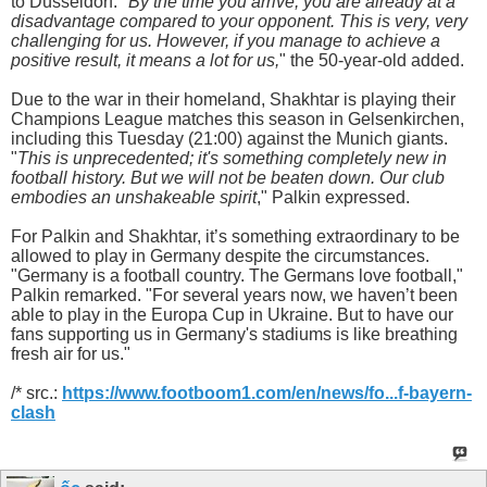
to Düsseldorf. "
By the time you arrive, you are already at a
disadvantage compared to your opponent. This is very, very
challenging for us. However, if you manage to achieve a
positive result, it means a lot for us,
" the 50-year-old added.
Due to the war in their homeland, Shakhtar is playing their
Champions League matches this season in Gelsenkirchen,
including this Tuesday (21:00) against the Munich giants.
"
This is unprecedented; it's something completely new in
football history. But we will not be beaten down. Our club
embodies an unshakeable spirit
," Palkin expressed.
For Palkin and Shakhtar, it’s something extraordinary to be
allowed to play in Germany despite the circumstances.
"Germany is a football country. The Germans love football,"
Palkin remarked. "For several years now, we haven’t been
able to play in the Europa Cup in Ukraine. But to have our
fans supporting us in Germany's stadiums is like breathing
fresh air for us."
/* src.:
https://www.footboom1.com/en/news/fo...f-bayern-
clash