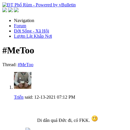
Navigation
Forum
Đời Sống - Xã Hội
Lượm Lặt Khắp Nơi
#MeToo
Thread:
#MeToo
Triển
said:
12-13-2021
07:12 PM
Di dân quá Đức đi, có FKK.