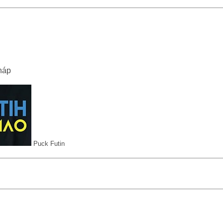
háp
Puck Futin