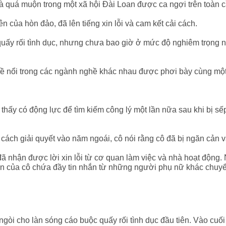
là quá muộn trong một xã hội Đài Loan được ca ngợi trên toàn cầ
 của hòn đảo, đã lên tiếng xin lỗi và cam kết cải cách.
uấy rối tình dục, nhưng chưa bao giờ ở mức độ nghiêm trọng nh
 bề nổi trong các ngành nghề khác nhau được phơi bày cùng một
thấy có động lực để tìm kiếm công lý một lần nữa sau khi bị sế
m cách giải quyết vào năm ngoái, cô nói rằng cô đã bị ngăn cản v
ã nhận được lời xin lỗi từ cơ quan làm việc và nhà hoạt động. N
đến của cô chứa đầy tin nhắn từ những người phụ nữ khác chuyể
ngòi cho làn sóng cáo buộc quấy rối tình dục đầu tiên. Vào cu