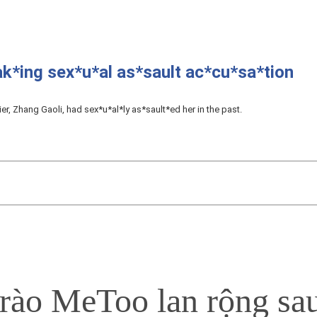
k*ing sex*u*al as*sault ac*cu*sa*tion
r, Zhang Gaoli, had sex*u*al*ly as*sault*ed her in the past.
rào MeToo lan rộng sa