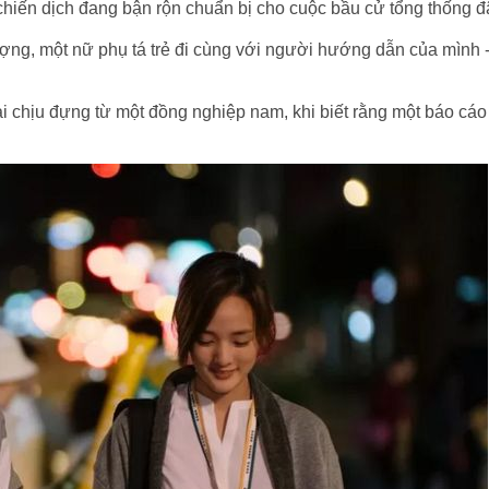
iến dịch đang bận rộn chuẩn bị cho cuộc bầu cử tổng thống đã r
ợng, một nữ phụ tá trẻ đi cùng với người hướng dẫn của mình -
 chịu đựng từ một đồng nghiệp nam, khi biết rằng một báo cáo c