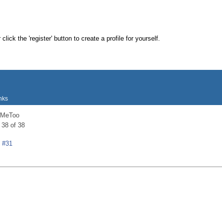
nks
#MeToo
 38 of 38
#31