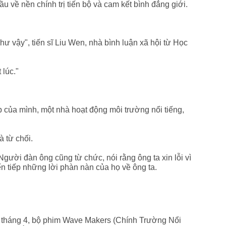
u về nền chính trị tiến bộ và cam kết bình đẳng giới.
ư vậy", tiến sĩ Liu Wen, nhà bình luận xã hội từ Học
 lúc."
p của mình, một nhà hoạt động môi trường nổi tiếng,
à từ chối.
gười đàn ông cũng từ chức, nói rằng ông ta xin lỗi vì
n tiếp những lời phàn nàn của họ về ông ta.
ối tháng 4, bộ phim Wave Makers (Chính Trường Nổi