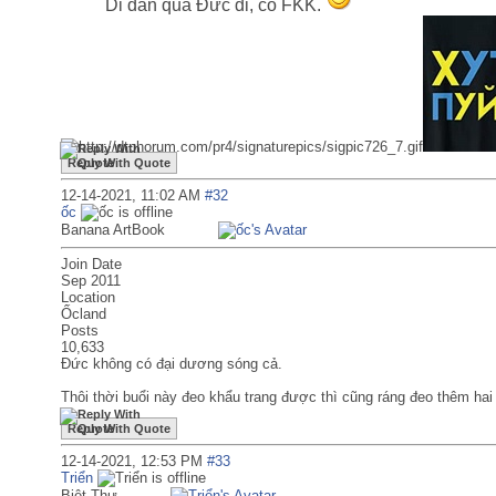
Di dân quá Đức đi, có FKK.
Reply With Quote
12-14-2021,
11:02 AM
#32
ốc
Banana ArtBook
Join Date
Sep 2011
Location
Ốcland
Posts
10,633
Đức không có đại dương sóng cả.
Thôi thời buổi này đeo khẩu trang được thì cũng ráng đeo thêm hai
Reply With Quote
12-14-2021,
12:53 PM
#33
Triển
Biệt Thự