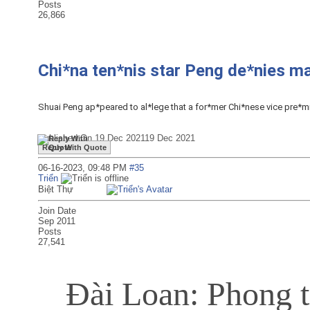
Posts
26,866
Chi*na ten*nis star Peng de*nies ma
Shuai Peng ap*peared to al*lege that a for*mer Chi*nese vice pre*mie
Published On 19 Dec 202119 Dec 2021
Reply With Quote
06-16-2023,
09:48 PM
#35
Triển
Biệt Thự
Join Date
Sep 2011
Posts
27,541
Đài Loan: Phong t