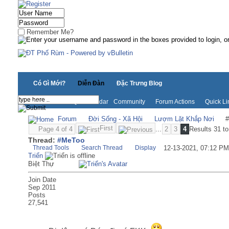
Remember Me?
Có Gì Mới?
Diễn Đàn
Đặc Trưng Blog
New Posts
FAQ
Calendar
Community
Forum Actions
Quick Li
Forum
Đời Sống - Xã Hội
Lượm Lặt Khắp Nơi
First
Page 4 of 4
...
2
3
4
Results 31 to
Thread:
#MeToo
Thread Tools
Search Thread
Display
12-13-2021,
07:12 PM
Triển
Biệt Thự
Join Date
Sep 2011
Posts
27,541