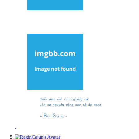
Biển dâu sực tỉnh giang hà
Còn sơ nguyên mộng sau tà áo xanh
B
G
―
ùi
iáng -