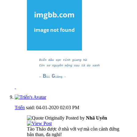
Biển dâu sực tỉnh giang hà
Còn sơ nguyên mộng sau tà áo xanh
B
G
―
ùi
iáng -
Triển
said:
04-01-2020
02:03 PM
Originally Posted by
Nhã Uyên
Tào Tháo được ở nhà với vợ mà còn cảnh đứng
bán than, đa nghi!