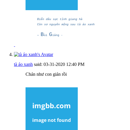
Biển dâu sực tỉnh giang hà
Còn sơ nguyên mộng sau tà áo xanh
B
G
―
ùi
iáng -
tà áo xanh
said:
03-31-2020
12:40 PM
Chán như con gián rồi