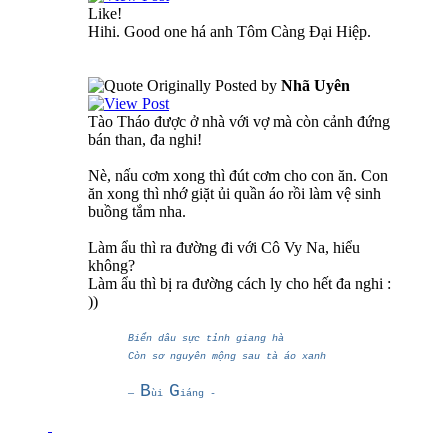
Like!
Hihi. Good one há anh Tôm Càng Đại Hiệp.
Originally Posted by
Nhã Uyên
Tào Tháo được ở nhà với vợ mà còn cảnh đứng
bán than, đa nghi!
Nè, nấu cơm xong thì đút cơm cho con ăn. Con
ăn xong thì nhớ giặt ủi quần áo rồi làm vệ sinh
buồng tắm nha.
Làm ẩu thì ra đường đi với Cô Vy Na, hiểu
không?
Làm ẩu thì bị ra đường cách ly cho hết đa nghi :
))
Biển dâu sực tỉnh giang hà
Còn sơ nguyên mộng sau tà áo xanh
B
G
―
ùi
iáng -