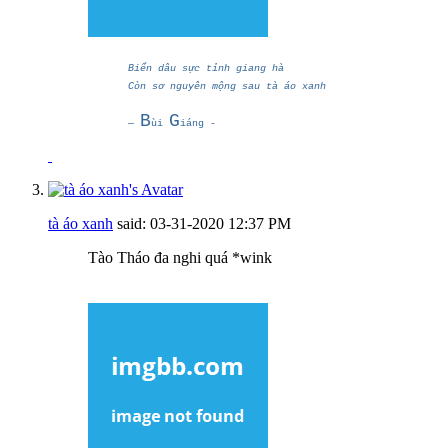
Biển dâu sực tỉnh giang hà
Còn sơ nguyên mộng sau tà áo xanh
B
G
―
ùi
iáng -
tà áo xanh
said:
03-31-2020
12:37 PM
Tào Tháo đa nghi quá *wink