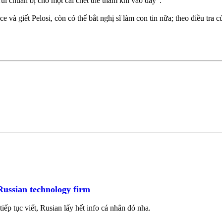
ui chuẩn bị cho một cái chết thê thảm khi vào đây".
và giết Pelosi, còn có thể bắt nghị sĩ làm con tin nữa; theo điều tra c
Russian technology firm
tiếp tục viết, Rusian lấy hết info cá nhân đó nha.