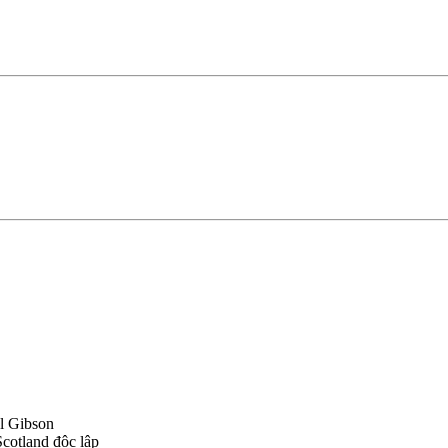
l Gibson
cotland độc lập