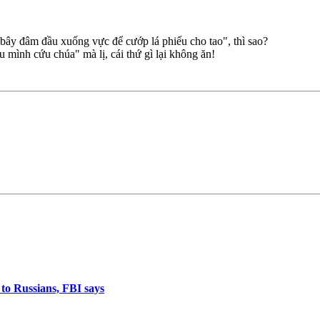
i bây đâm đầu xuống vực để cướp lá phiếu cho tao", thì sao?
u mình cứu chúa" mà lị, cái thứ gì lại không ăn!
 to Russians, FBI says