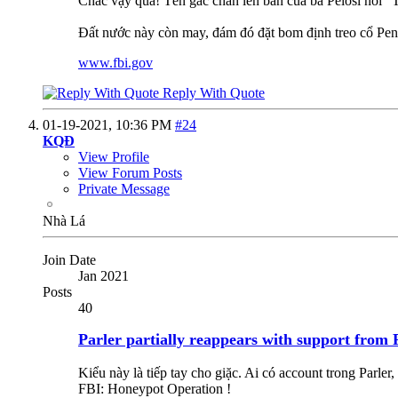
Chắc vậy quá! Tên gác chân lên bàn của bà Pelosi nói "T
Đất nước này còn may, đám đó đặt bom định treo cổ Pence 
www.fbi.gov
Reply With Quote
01-19-2021,
10:36 PM
#24
KQĐ
View Profile
View Forum Posts
Private Message
Nhà Lá
Join Date
Jan 2021
Posts
40
Parler partially reappears with support from 
Kiểu này là tiếp tay cho giặc. Ai có account trong Parler, 
FBI: Honeypot Operation !