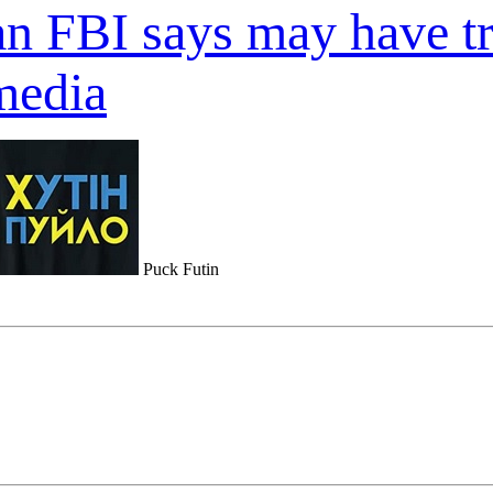
n FBI says may have tri
media
Puck Futin