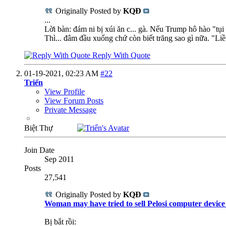
Originally Posted by
KQĐ
...
Lời bàn: đám ni bị xúi ăn c... gà. Nếu Trump hô hào "tụ
Thì... đâm đầu xuống chứ còn biết trăng sao gì nữa. "Liề
Reply With Quote
01-19-2021,
02:23 AM
#22
Triển
View Profile
View Forum Posts
Private Message
Biệt Thự
Join Date
Sep 2011
Posts
27,541
Originally Posted by
KQĐ
Woman may have tried to sell Pelosi computer device
Bị bắt rồi: