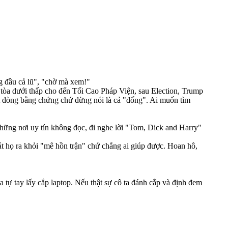
g đầu cả lũ", "chờ mà xem!"
từ tòa dưới thấp cho đến Tối Cao Pháp Viện, sau Election, Trump
ột dòng bằng chứng chứ đừng nói là cả "đống". Ai muốn tìm
 những nơi uy tín không đọc, đi nghe lời "Tom, Dick and Harry"
t họ ra khỏi "mê hồn trận" chứ chẳng ai giúp được. Hoan hô,
 tự tay lấy cắp laptop. Nếu thật sự cô ta đánh cắp và định đem