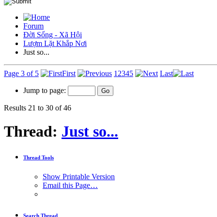
Forum
Đời Sống - Xã Hội
Lượm Lặt Khắp Nơi
Just so...
Page 3 of 5
First
1
2
3
4
5
Last
Jump to page:
Results 21 to 30 of 46
Thread:
Just so...
Thread Tools
Show Printable Version
Email this Page…
Search Thread