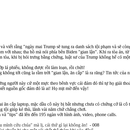
à viết rằng "ngày mai Trump sẽ tung ra danh sách tội phạm và sẽ còn
mồm với nhau; tha hồ mà nói phía bên Biden "gian lận". Khi ra tòa án, 
iên tòa, khi bị hỏi trưng bằng chứng, luật sư của Trump không hể có m
 lá phiếu, không được rồi làm loạn, rồi chửi!
 không tới cũng la rầm trời "gian lận, ăn cắp" là ra răng? Tin tức của
ng người này cứ một mực theo bênh vực cái đám đó thì tự họ giải thoá
ết nguồn gốc đám đó là ai! Họ mịt mờ đến vậy!
i ăn cắp laptop, mặc dầu cô này bị bắt nhưng chưa có chứng cớ là cô ta
g tội giúp kẻ thù, lãnh vài năm chứ chẳng chơi.
và "tips" đã lên đến 195 ngàn với hình ảnh, video, phone calls.
u mình cứu chúa" mà lị, cái thứ gì lại không ăn!
- 008