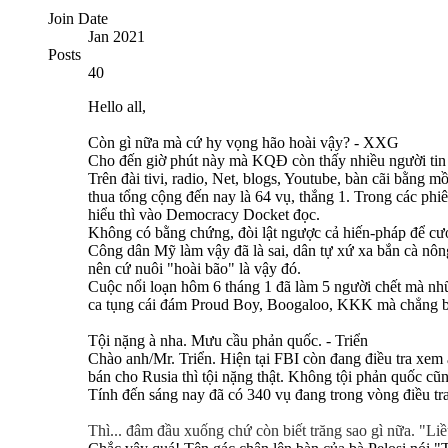
Join Date
Jan 2021
Posts
40
Hello all,
Còn gì nữa mà cứ hy vọng hão hoài vậy? - XXG
Cho đến giờ phút này mà KQĐ còn thấy nhiều người tin v
Trên đài tivi, radio, Net, blogs, Youtube, bàn cãi bằng 
thua tổng cộng đến nay là 64 vụ, thắng 1. Trong các ph
hiểu thì vào Democracy Docket đọc.
Không có bằng chứng, đòi lật ngược cả hiến-pháp để cướp
Công dân Mỹ làm vậy đã là sai, dân tự xứ xa bắn cà nông
nên cứ nuôi "hoài bão" là vậy đó.
Cuộc nổi loạn hôm 6 tháng 1 đã làm 5 người chết mà nhữ
ca tụng cái đám Proud Boy, Boogaloo, KKK mà chẳng bi
Tội nặng à nha. Mưu cầu phản quốc. - Triển
Chào anh/Mr. Triển. Hiện tại FBI còn đang điều tra xem a
bán cho Rusia thì tội nặng thật. Không tội phản quốc cũn
Tính đến sáng nay đã có 340 vụ đang trong vòng điều tra 
Thì... đâm đầu xuống chứ còn biết trăng sao gì nữa. "Liề