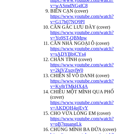
https://www.youtube.com/watch?
v=wASmdNGglC8
BIỂN CẠN (cover)
https://www.youtube.com/watch?
v=G17b07NQ9PI
CĂN GÁC LƯU ĐÀY (cover)
https://www.youtube.com/watch?
v=Yo9ST-QBMpw
CĂN NHÀ NGOẠI Ô (cover)
https://www.youtube.com/watch?
v=sADYBbjCYs4
CHÂN TÌNH (cover)
https://www.youtube.com/watch?
v=2klVZxqvlW0
CHIẾN SĨ VÔ DANH (cover)
https://www.youtube.com/watch?
v=Kv8rTMkHX4A
CHIỀU MỘT MÌNH QUA PHỐ
(cover)
https://www.youtube.com/watch?
v=AKDOH4ujEyY
CHO VỪA LÒNG EM (cover)
https://www.youtube.com/watch?
v=pB7tquangLk
CHÚNG MÌNH BA ĐỨA (cover)