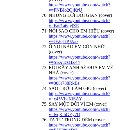
https://www.youtube.com/watch?
v=FNBIo2OjKrU
NHỮNG LỜI DỐI GIAN (cover)
https://www.youtube.com/watch?
v=Bof1a6qyjZE
NÓI SAO CHO EM HIỂU (cover)
https://www.youtube.com/watch?
v=JF2q1IPJA2s
Ở NƠI NÀO EM CÒN NHỚ
(cover)
https://www.youtube.com/watch?
v=SSAucs1fZ44
RỒI ĐÂY ANH SẼ ĐƯA EM VỀ
NHÀ (cover)
https://www.youtube.com/watch?
v=008r788RkBs
SAO TRỜI LÀM GIÓ (cover)
https://www.youtube.com/watch?
v=x45VbaKiSAY
SAY MỘT ĐỜI VÌ EM (cover)
https://www.youtube.com/watch?
v=lvq8JhGZy7Q
TẠ TỪ TRONG ĐÊM (cover
https://www.youtube.com/watch?