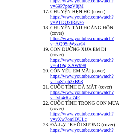
https://www.youtube.com/watch?
v=69P7pbzV8jM
CHUYỆN HẸN HÒ (cover)
https://www.youtube.com/watch?
v=PTDOxIRsvso
CHUYẾN TÀU HOÀNG HÔN
(cover)
https://www.youtube.com/watch?
v=AQ95nWxzyI4
CON ĐƯỜNG XƯA EM ĐI
(cover)
https://www.youtube.com/watch?
v=6DPgiXAW998
CÒN YÊU EM MÃI (cover)
https://www.youtube.com/watch?
v=hqS1ph2xB98
CUỘC TÌNH ĐÃ MẤT (cover)
https://www.youtube.com/watch?
v=fvb4rR-e74E
CUỘC TÌNH TRONG CƠN MƯA
(cover)
https://www.youtube.com/watch?
v=yXw7omlDULc
ĐÀ-LẠT KHÓI SƯƠNG (cover)
https://www.youtube.com/watch?