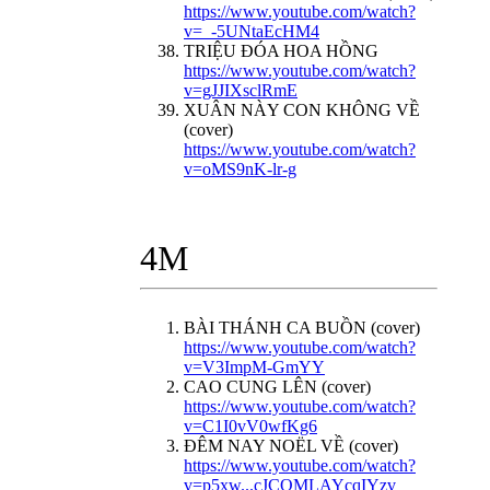
https://www.youtube.com/watch?
v=_-5UNtaEcHM4
TRIỆU ĐÓA HOA HỒNG
https://www.youtube.com/watch?
v=gJJIXsclRmE
XUÂN NÀY CON KHÔNG VỀ
(cover)
https://www.youtube.com/watch?
v=oMS9nK-lr-g
4M
BÀI THÁNH CA BUỒN (cover)
https://www.youtube.com/watch?
v=V3ImpM-GmYY
CAO CUNG LÊN (cover)
https://www.youtube.com/watch?
v=C1I0vV0wfKg6
ĐÊM NAY NOËL VỀ (cover)
https://www.youtube.com/watch?
v=p5xw...cJCQMLAYcqIYzv