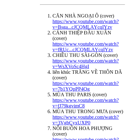
CĂN NHÀ NGOẠI Ô (cover)
https://www.youtube.com/watch?
v=Bsga...cJCQMLAYcqIYzv
CÁNH THIỆP ĐẦU XUÂN
(cover)
https://www.youtube.com/watch?
v=fRUc...cJCQMLAYcqIYzv
CHIỀU THU SÀI-GÒN (cover)
https://www.youtube.com/watch?
v=WsXVoSc4HgI
liên khúc TRĂNG VỀ THÔN DÃ
(cover)
https://www.youtube.com/watch?
v=7b1YQpPP4Qg
MÙA THU PARIS (cover)
https://www.youtube.com/watch?
v=fJ79kgvimC8
MÙA THU TRONG MƯA (cover)
https://www.youtube.com/watch?
v=3VgbCyxUXP0
NỖI BUỒN HOA PHƯỢNG
(cover)
https://www.youtube.com/watch?