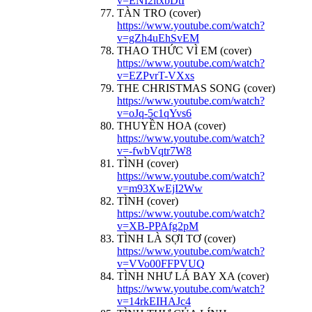
v=ENI2itxbDtI
TÀN TRO (cover)
https://www.youtube.com/watch?
v=gZh4uEhSvEM
THAO THỨC VÌ EM (cover)
https://www.youtube.com/watch?
v=EZPvrT-VXxs
THE CHRISTMAS SONG (cover)
https://www.youtube.com/watch?
v=oJq-5c1qYvs6
THUYỀN HOA (cover)
https://www.youtube.com/watch?
v=-fwbVqtr7W8
TÌNH (cover)
https://www.youtube.com/watch?
v=m93XwEjI2Ww
TÌNH (cover)
https://www.youtube.com/watch?
v=XB-PPAfg2pM
TÌNH LÀ SỢI TƠ (cover)
https://www.youtube.com/watch?
v=VVo00FFPVUQ
TÌNH NHƯ LÁ BAY XA (cover)
https://www.youtube.com/watch?
v=14rkEIHAJc4