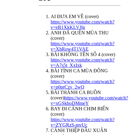
AI ĐƯA EM VỀ (cover)
https://www.youtube.com/watch?
v=eB1XkKLVJlg
ANH ĐÃ QUÊN MÙA THU
(cover)
https://www.youtube.com/watch?
v=XhRow4T1VAE
BÀI KHÔNG TÊN SỐ 4 (cover)
https://www.youtube.com/watch?
v=A7s5t_XxIxk
BÀI TÌNH CA MÙA ĐÔNG
(cover)
https://www.youtube.com/watch?
v=p0prCzv_2wQ
BÀI THÁNH CA BUỒN
(cover)
https://www.youtube.com/watch?
v=xGSkhoDMmeY
BAY ĐI CÁNH CHIM BIỂN
(cover)
https://www.youtube.com/watch?
v=ZYGRzS-mvUc
CÁNH THIỆP ĐẦU XUÂN