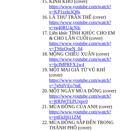
KINH KHỔ (cover)
https://www.youtube.com/watch?
v=KP1zzlu3O8s
LÁ THƯ TRẦN THẾ (cover)
https://www.youtube.com/watch?
v=rg40RU4cNIc
Liên khúc TÌNH KHÚC CHO EM
& CHO LẦN CUỐI (cover)
https://www.youtube.com/watch?
v=TS6zQoeN_04
MỘNG CHIỀU XUÂN (cover)
https://www.youtube.com/watch?
v=hcIMPRFX1w4
MỘT MAI GIÃ TỪ VŨ KHÍ
(cover)
https://www.youtube.com/watch?
v=7gSilVEo7mE
MỘT NGÀY MÙA ĐÔNG (cover)
https://www.youtube.com/watch?
v=RRIWTEPUjqw0
MÙA ĐÔNG CỦA ANH (cover)
https://www.youtube.com/watch?
v=rrtEkH611ZM
MÙA ĐÔNG SẮP ĐẾN TRONG
THÀNH PHỐ (cover)