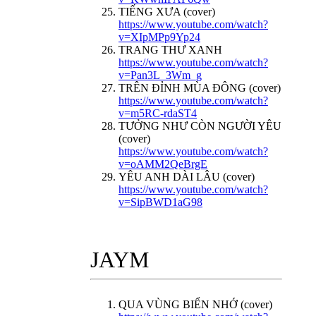
TIẾNG XƯA (cover)
https://www.youtube.com/watch?
v=XIpMPp9Yp24
TRANG THƯ XANH
https://www.youtube.com/watch?
v=Pan3L_3Wm_g
TRÊN ĐỈNH MÙA ĐÔNG (cover)
https://www.youtube.com/watch?
v=m5RC-rdaST4
TƯỞNG NHƯ CÒN NGƯỜI YÊU
(cover)
https://www.youtube.com/watch?
v=oAMM2QeBrgE
YÊU ANH DÀI LÂU (cover)
https://www.youtube.com/watch?
v=SipBWD1aG98
JAYM
QUA VÙNG BIỂN NHỚ (cover)