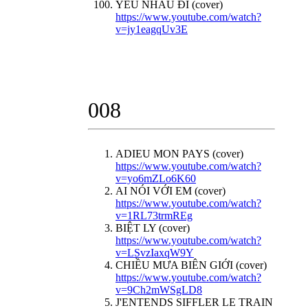
YÊU NHAU ĐI (cover)
https://www.youtube.com/watch?
v=jy1eagqUv3E
008
ADIEU MON PAYS (cover)
https://www.youtube.com/watch?
v=yo6mZLo6K60
AI NÓI VỚI EM (cover)
https://www.youtube.com/watch?
v=1RL73trmREg
BIỆT LY (cover)
https://www.youtube.com/watch?
v=LSvzIaxqW9Y
CHIỀU MƯA BIÊN GIỚI (cover)
https://www.youtube.com/watch?
v=9Ch2mWSgLD8
J'ENTENDS SIFFLER LE TRAIN