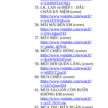
v=U04N9TgYNEs
LK. LAN và ĐIỆP 1 - DẤU
CHÂN KỶ NIỆM (cover)
https://www.youtube.com/watch?
v=oA3TYH1Kz1g
MÃI MÃI BÊN EM (cover)
https://www.youtube.com/watch?
v=QSyJaIpuYEI
MẮT BIẾC (cover)
https://www.youtube.com/watch?
v=-ms6z_sENyk
MỘT CHIỀU ĐÔNG (cover)
https://www.youtube.com/watch?
v=KnWWK6jFQo0
MỘT ĐỜI QUÊN LÃNG (cover)
https://www.youtube.com/watch?
v=jr0DYT2xp3I
MƯA CHIỀU (cover)
https://www.youtube.com/watch?
v=Lh7o5noejD4
MƯA SÀI-GÒN CÒN BUỒN
KHÔNG EM (cover)
https://www.youtube.com/watch?
v=g3T-785Vc6g
MÙA THU MÂY NGÀN (cover)