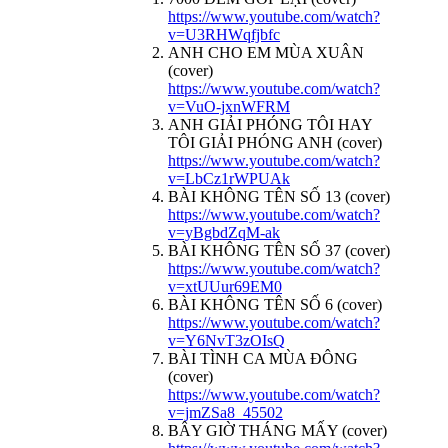
https://www.youtube.com/watch?
v=U3RHWqfjbfc
ANH CHO EM MÙA XUÂN
(cover)
https://www.youtube.com/watch?
v=VuO-jxnWFRM
ANH GIẢI PHÓNG TÔI HAY
TÔI GIẢI PHÓNG ANH (cover)
https://www.youtube.com/watch?
v=LbCz1rWPUAk
BÀI KHÔNG TÊN SỐ 13 (cover)
https://www.youtube.com/watch?
v=yBgbdZqM-ak
BÀI KHÔNG TÊN SỐ 37 (cover)
https://www.youtube.com/watch?
v=xtUUur69EM0
BÀI KHÔNG TÊN SỐ 6 (cover)
https://www.youtube.com/watch?
v=Y6NvT3zOIsQ
BÀI TÌNH CA MÙA ĐÔNG
(cover)
https://www.youtube.com/watch?
v=jmZSa8_45502
BÂY GIỜ THÁNG MẤY (cover)