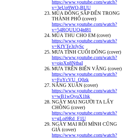
https://www.youtube.com/watch?
v=3eUp9WO-BUU
MÙA ĐÔNG SẮP ĐẾN TRONG
THÀNH PHỐ (cover)
https://www.youtube.com/watch?
v=54RQUUQ4td81
MÙA THU CHO EM (cover)
https://www.youtube.com/watch?
v=KfYTe3rJySc
MƯA TÌNH CUỐI ĐÔNG (cover)
https://www.youtube.com/watch?
v=oioXn8NtbaI
MƯA TRÊN BIỂN VẮNG (cover)
https://www.youtube.com/watch?
v=FoYcVU_Q0zk
NẮNG XUÂN (cover)
https://www.youtube.com/watch?
v=wB1wQyuX1hk
NGÀY MAI NGƯỜI TA LẤY
CHỒNG (cover)
https://www.youtube.com/watch?
v=gLoi9Rd_F1U
NGÀY MAI RỒI MÌNH CŨNG
GIÀ (cover)
https://www.youtube.com/watch?