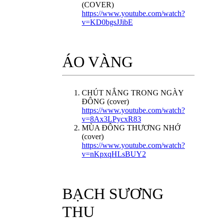
(COVER)
https://www.youtube.com/watch?
v=KD0bgsJJibE
ÁO VÀNG
CHÚT NẮNG TRONG NGÀY
ĐÔNG (cover)
https://www.youtube.com/watch?
v=8Ax3LPycxR83
MÙA ĐÔNG THƯƠNG NHỚ
(cover)
https://www.youtube.com/watch?
v=nKpxqHLsBUY2
BẠCH SƯƠNG
THU