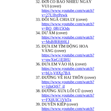
ĐỜI CÓ BAO NHIÊU NGÀY
VUI (cover)
https://www.youtube.com/watch?
v=27UJlvrPewk
ĐÔI NGÃ CHIA LY (cover)
https://www.youtube.com/watch?
v=BO_0Rj15Ods
DƯ ÂM (cover)
https://www.youtube.com/watch?
v=MsBfRRf69LI
ĐƯA EM TÌM ĐỘNG HOA
VÀNG (cover)
https://www.youtube.com/watch?
v=qwXtrG1EIHU
ĐƯA EM VÀO HẠ (cover)
https://www.youtube.com/watch?
v=bUr-V8Xz7BA
ĐƯỜNG VỀ HAI THÔN (cover)
https://www.youtube.com/watch?
v=1tJpQiS7_iI
ĐƯỜNG XƯA LỐI CŨ (cover)
https://www.youtube.com/watch?
v=FX0UIC1VhTg
DUYÊN KIẾP (cover)
https://www.youtube.com/watch?