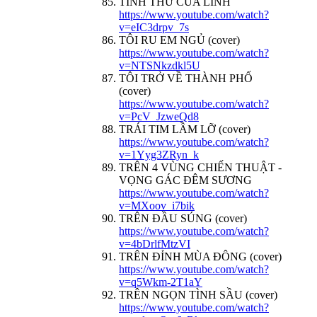
TÌNH THƯ CỦA LÍNH
https://www.youtube.com/watch?
v=eIC3drpv_7s
TÔI RU EM NGỦ (cover)
https://www.youtube.com/watch?
v=NTSNkzdkl5U
TÔI TRỞ VỀ THÀNH PHỐ
(cover)
https://www.youtube.com/watch?
v=PcV_JzweQd8
TRÁI TIM LẦM LỠ (cover)
https://www.youtube.com/watch?
v=1Yyg3ZRyn_k
TRÊN 4 VÙNG CHIẾN THUẬT -
VỌNG GÁC ĐÊM SƯƠNG
https://www.youtube.com/watch?
v=MXoov_i7bik
TRÊN ĐẦU SÚNG (cover)
https://www.youtube.com/watch?
v=4bDrlfMtzVI
TRÊN ĐỈNH MÙA ĐÔNG (cover)
https://www.youtube.com/watch?
v=q5Wkm-2T1aY
TRÊN NGỌN TÌNH SẦU (cover)
https://www.youtube.com/watch?