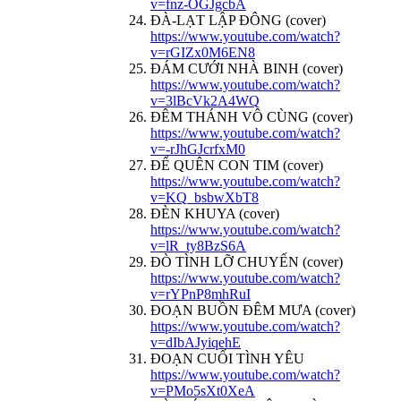
v=fnz-OGJgcbA
ĐÀ-LẠT LẬP ĐÔNG (cover)
https://www.youtube.com/watch?
v=rGIZx0M6EN8
ĐÁM CƯỚI NHÀ BINH (cover)
https://www.youtube.com/watch?
v=3lBcVk2A4WQ
ĐÊM THÁNH VÔ CÙNG (cover)
https://www.youtube.com/watch?
v=-rJhGJcrfxM0
ĐỂ QUÊN CON TIM (cover)
https://www.youtube.com/watch?
v=KQ_bsbwXbT8
ĐÈN KHUYA (cover)
https://www.youtube.com/watch?
v=lR_ty8BzS6A
ĐÒ TÌNH LỠ CHUYẾN (cover)
https://www.youtube.com/watch?
v=rYPnP8mhRuI
ĐOẠN BUỒN ĐÊM MƯA (cover)
https://www.youtube.com/watch?
v=dIbAJyiqehE
ĐOẠN CUỐI TÌNH YÊU
https://www.youtube.com/watch?
v=PMo5sXt0XeA