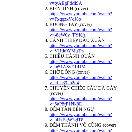
v=tvAEgFtMlSA
BIỂN TÌNH (cover)
https://www.youtube.com/watch?
v=FxqqzxVqJ8o
BUÔNG TAY (cover)
https://www.youtube.com/watch?
v=-8qW0y_TYKA
CÁNH THIỆP ĐẦU XUÂN
https://www.youtube.com/watch?
v=VHdr0YMqTrs
CHIỀU HÀNH QUÂN
https://www.youtube.com/watch?
v=m51ASvE1tUM
CHỜ ĐÔNG (cover)
https://www.youtube.com/watch?
v=cI_e89_n2u4
CHUYỆN CHIẾC CẦU ĐÃ GÃY
(cover)
https://www.youtube.com/watch?
v=5gP8rP1Nk8E
ĐÊM TÀN BẾN NGỰ
https://www.youtube.com/watch?
v=uUzEgW3glT8
ĐÊM THÁNH VÔ CÙNG (cover)
https://www.youtube.com/watch?