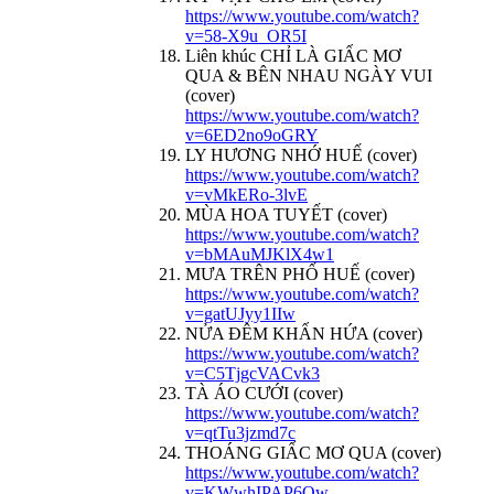
https://www.youtube.com/watch?
v=58-X9u_OR5I
Liên khúc CHỈ LÀ GIẤC MƠ
QUA & BÊN NHAU NGÀY VUI
(cover)
https://www.youtube.com/watch?
v=6ED2no9oGRY
LY HƯƠNG NHỚ HUẾ (cover)
https://www.youtube.com/watch?
v=vMkERo-3lvE
MÙA HOA TUYẾT (cover)
https://www.youtube.com/watch?
v=bMAuMJKlX4w1
MƯA TRÊN PHỐ HUẾ (cover)
https://www.youtube.com/watch?
v=gatUJyy1IIw
NỬA ĐÊM KHẤN HỨA (cover)
https://www.youtube.com/watch?
v=C5TjgcVACvk3
TÀ ÁO CƯỚI (cover)
https://www.youtube.com/watch?
v=qtTu3jzmd7c
THOÁNG GIẤC MƠ QUA (cover)
https://www.youtube.com/watch?
v=KWwhIPAP6Qw