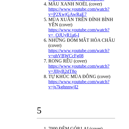
MÀU XANH NOËL (cover)
https://www.youtube.com/watch?
v=P2XwjGAwRaE7
MÙA XUÂN TRÊN ĐỈNH BÌNH
YÊN (cover)
https://www.youtube.com/watch?
v=_OJUyR1a6-I
NHỮNG ĐÓM MẮT HỎA CHÂU
(cover)
https://www.youtube.com/watch?
v=qhVBWCcFg08
RONG RÊU (cover)
https://www.youtube.com/watch?
v=JIIjyB2dT8o
TỰ KHÚC MÙA ĐÔNG (cover)
https://www.youtube.com/watch?
v=js7kghnnwjI2
5
7000 ĐÊM GÓP LẠI (cover)