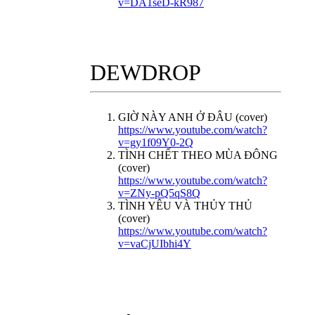
v=DA1seD-kR987
DEWDROP
GIỜ NÀY ANH Ở ĐÂU (cover)
https://www.youtube.com/watch?
v=gy1f09Y0-2Q
TÌNH CHẾT THEO MÙA ĐÔNG
(cover)
https://www.youtube.com/watch?
v=ZNy-pQ5qS8Q
TÌNH YÊU VÀ THỦY THỦ
(cover)
https://www.youtube.com/watch?
v=vaCjUIbhi4Y