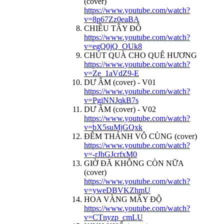
(cover)
https://www.youtube.com/watch?
v=8p67Zz0eaBA
CHIỀU TÂY ĐÔ
https://www.youtube.com/watch?
v=egQ0jQ_OUk8
CHÚT QUÀ CHO QUÊ HƯƠNG
https://www.youtube.com/watch?
v=Ze_1aVdZ9-E
DƯ ÂM (cover) - V01
https://www.youtube.com/watch?
v=PgiNNJqkB7s
DƯ ÂM (cover) - V02
https://www.youtube.com/watch?
v=bX5suMjGQxk
ĐÊM THÁNH VÔ CÙNG (cover)
https://www.youtube.com/watch?
v=-rJhGJcrfxM0
GIỜ ĐÃ KHÔNG CÒN NỮA
(cover)
https://www.youtube.com/watch?
v=yweDBVKZhmU
HOA VÀNG MẤY ĐỘ
https://www.youtube.com/watch?
v=CTnyzp_cmLU