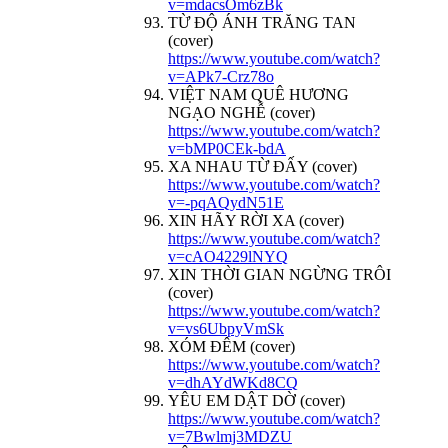
v=mdacsOm6zBk
TỪ ĐỘ ÁNH TRĂNG TAN
(cover)
https://www.youtube.com/watch?
v=APk7-Crz78o
VIỆT NAM QUÊ HƯƠNG
NGẠO NGHỄ (cover)
https://www.youtube.com/watch?
v=bMP0CEk-bdA
XA NHAU TỪ ĐẤY (cover)
https://www.youtube.com/watch?
v=-pqAQydN51E
XIN HÃY RỜI XA (cover)
https://www.youtube.com/watch?
v=cAO4229lNYQ
XIN THỜI GIAN NGỪNG TRÔI
(cover)
https://www.youtube.com/watch?
v=vs6UbpyVmSk
XÓM ĐÊM (cover)
https://www.youtube.com/watch?
v=dhAYdWKd8CQ
YÊU EM DẬT DỜ (cover)
https://www.youtube.com/watch?
v=7Bwlmj3MDZU