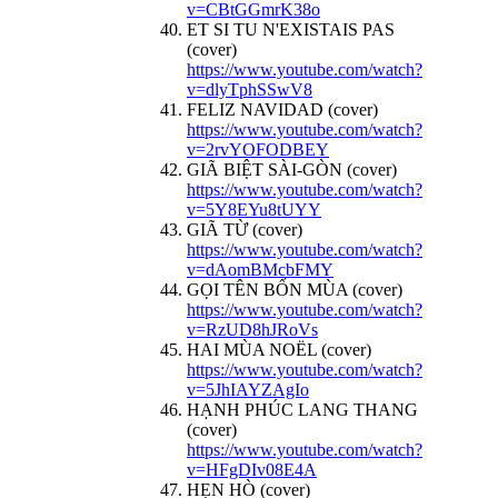
v=CBtGGmrK38o
ET SI TU N'EXISTAIS PAS
(cover)
https://www.youtube.com/watch?
v=dlyTphSSwV8
FELIZ NAVIDAD (cover)
https://www.youtube.com/watch?
v=2rvYOFODBEY
GIÃ BIỆT SÀI-GÒN (cover)
https://www.youtube.com/watch?
v=5Y8EYu8tUYY
GIÃ TỪ (cover)
https://www.youtube.com/watch?
v=dAomBMcbFMY
GỌI TÊN BỐN MÙA (cover)
https://www.youtube.com/watch?
v=RzUD8hJRoVs
HAI MÙA NOËL (cover)
https://www.youtube.com/watch?
v=5JhIAYZAgIo
HẠNH PHÚC LANG THANG
(cover)
https://www.youtube.com/watch?
v=HFgDIv08E4A
HẸN HÒ (cover)