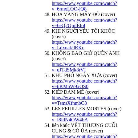
https://www.youtube.com/watch?
v=6rmxLOO-jQ8
HOA VÀNG MẤY ĐỘ (cover)
https://www.youtube.com/watch?
v=6eQ2QmIEIoI
KHI NGƯỜI YÊU TÔI KHÓC
(cover)
https://www.youtube.com/watch?
v=LdxuakIlRKc
KHÔNG BAO GIỜ QUÊN ANH
(cover)
https://www.youtube.com/watch?
v=qJTdSMk8rVI
KHU PHỐ NGÀY XƯA (cover)
https://www.youtube.com/watch?
v=tiKMuW9xOS0
KIẾP ĐAM MÊ (cover)
https://www.youtube.com/watch?
v=TsmsXfnmbC8
LES FEUILLES MORTES (cover)
https://www.youtube.com/watch?
v=I8IdN4OW4bA
liên khúc VẾT THƯƠNG CUỐI
CÙNG & CỎ ÚA (cover)
https://www.youtube.com/watch?