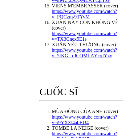
v=lrMv...cJCQMLAYcqIYzv
VIENS M'EMBRASSER (cover)
https://www.youtube.com/watch?
v=PQCzm-9TYvM
XUÂN NÀY CON KHÔNG VỀ
(cover)
https://www.youtube.com/watch?
v=TX3Cnex5E1s
XUÂN YÊU THƯƠNG (cover)
https://www.youtube.com/watch?
v=5fKG...cJCQMLAYcqIYzv
CUỐC SĨ
MÙA ĐÔNG CỦA ANH (cover)
https://www.youtube.com/watch?
v=i9YXZl4abEU4
TOMBE LA NEIGE (cover)
https://www.youtube.com/watch?