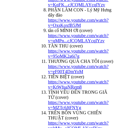
v=KqFK...cJCQMLAYcqIYzv
PHẬN LÀM CON - Lý Mỹ Hưng
dây đào
https://www.youtube.com/watch?
v=OxsKoxfB5JM
tân cổ MÌNH ƠI (cover)
https://www.youtube.com/watch?
v=qMPn...cJCQMLAYcqIYzv
TÀN THU (cover)
https://www.youtube.com/watch?
v=95oMK2a6i7g
THƯƠNG QUÁ CHA TÔI (cover)
https://www.youtube.com/watch?
v=eF00T4DmYoM
TIỄN BIỆT (cover)
https://www.youtube.com/watch?
v=KtWfuaNRem8
TÌNH YÊU ĐẾN TRONG GIÃ
TỪ (cover)
https://www.youtube.com/watch?
v=MZTc6JtFNYg
TRÊN BỐN VÙNG CHIẾN
THUẬT (cover)
https://www.youtube.com/watch?