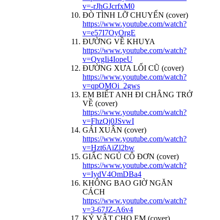
v=-rJhGJcrfxM0
ĐÒ TÌNH LỠ CHUYẾN (cover)
https://www.youtube.com/watch?
v=e57I7OyOrgE
ĐƯỜNG VỀ KHUYA
https://www.youtube.com/watch?
v=QvgIi4IopeU
ĐƯỜNG XƯA LỐI CŨ (cover)
https://www.youtube.com/watch?
v=qpOMOi_2gws
EM BIẾT ANH ĐI CHẲNG TRỞ
VỀ (cover)
https://www.youtube.com/watch?
v=FhzQj0JSvwI
GÁI XUÂN (cover)
https://www.youtube.com/watch?
v=Hzt6AiZl2bw
GIẤC NGỦ CÔ ĐƠN (cover)
https://www.youtube.com/watch?
v=IydV4OmDBa4
KHÔNG BAO GIỜ NGĂN
CÁCH
https://www.youtube.com/watch?
v=3-67JZ-A6v4
KỶ VẬT CHO EM (cover)