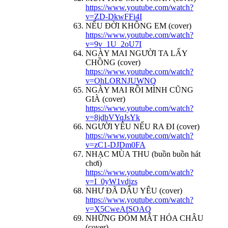
https://www.youtube.com/watch?
v=ZD-DkwFFi4I
NẾU ĐỜI KHÔNG EM (cover)
https://www.youtube.com/watch?
v=9v_1U_2oU7I
NGÀY MAI NGƯỜI TA LẤY
CHỒNG (cover)
https://www.youtube.com/watch?
v=OhLORNJUWNQ
NGÀY MAI RỒI MÌNH CŨNG
GIÀ (cover)
https://www.youtube.com/watch?
v=8jdbVYqJsYk
NGƯỜI YÊU NẾU RA ĐI (cover)
https://www.youtube.com/watch?
v=zC1-DJDm0FA
NHẠC MÙA THU (buồn buồn hát
chơi)
https://www.youtube.com/watch?
v=I_0yW1vdjzs
NHƯ ĐÃ DẤU YÊU (cover)
https://www.youtube.com/watch?
v=X5CweAfSOAQ
NHỮNG ĐÓM MẮT HỎA CHÂU
(cover)