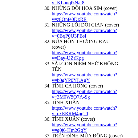
v=KLauqfzNar8
NHỮNG ĐỒI HOA SIM (cover)
https://www.youtube.com/watch?
v=z8Onfe0DxRE
NHỮNG LỜI DỐI GIAN (cover)
https://www.youtube.com/watch?
v=0BqP0U3PBsI
NỬA HỒN THƯƠNG ĐAU
(cover)
https://www.youtube.com/watch?
v=l3ay-UZrKog
SÀI-GÒN NIỀM NHỚ KHÔNG
TÊN
https://www.youtube.com/watch?
v=b0gYP0YLAgY
TÌNH CA HỒNG (cover)
https://www.youtube.com/watch?
v=3M0W5O7A-Sg
TÌNH XUÂN
https://www.youtube.com/watch?
v=oxERRM4pqTI
TÌNH XUÂN (cover)
https://www.youtube.com/watch?
v=g0j6-Hm2GqY
TRÊN ĐỈNH MÙA ĐÔNG (cover)