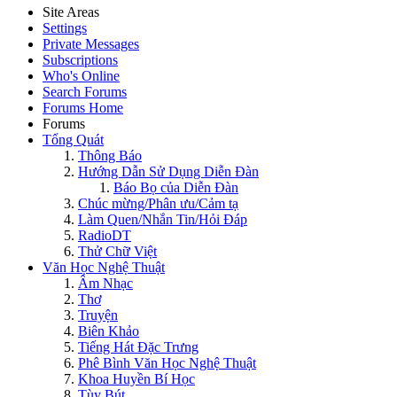
Site Areas
Settings
Private Messages
Subscriptions
Who's Online
Search Forums
Forums Home
Forums
Tổng Quát
Thông Báo
Hướng Dẫn Sử Dụng Diễn Đàn
Báo Bọ của Diễn Đàn
Chúc mừng/Phân ưu/Cảm tạ
Làm Quen/Nhắn Tin/Hỏi Đáp
RadioDT
Thử Chữ Việt
Văn Học Nghệ Thuật
Âm Nhạc
Thơ
Truyện
Biên Khảo
Tiếng Hát Đặc Trưng
Phê Bình Văn Học Nghệ Thuật
Khoa Huyền Bí Học
Tùy Bút